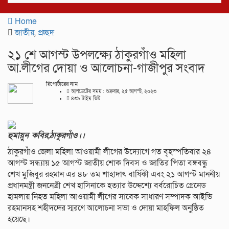
navigat
Home
জাতীয়
,
প্রচ্ছদ
২১ শে আগস্ট উপলক্ষ্যে ঠাকুরগাঁও মহিলা
আ.লীগের দোয়া ও আলোচনা-গাজীপুর সংবাদ
রিপোর্টারের নাম
আপডেটের সময় : শুক্রবার, ২৫ আগস্ট, ২০২৩
৪৩৯ টাইম ভিউ
হুমায়ুন কবির,ঠাকুরগাঁও।।
ঠাকুরগাঁও জেলা মহিলা আওয়ামী লীগের উদ্যোগে গত বৃহস্পতিবার ২৪
আগস্ট সন্ধ্যায় ১৫ আগস্ট জাতীয় শোক দিবস ও জাতির পিতা বঙ্গবন্ধু
শেখ মুজিবুর রহমান এর ৪৮ তম শাহাদাৎ বার্ষিকী এবং ২১ আগস্ট মাননীয়
প্রধানমন্ত্রী জননেত্রী শেখ হাসিনাকে হত্যার উদ্দেশ্যে বর্বরোচিত গ্রেনেড
হামলায় নিহত মহিলা আওয়ামী লীগের সাবেক সাধারণ সম্পাদক আইভি
রহমানসহ শহীদদের স্মরণে আলোচনা সভা ও দোয়া মাহফিল অনুষ্ঠিত
হয়েছে।