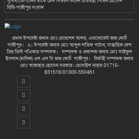
সুবিধাভোগীদের মাঝে চেক বিতরণ করেন প্রতিমন্ত্রী সিমিন হোসেন
রিমি-গাজীপুর সংবাদ
প্রধান উপদেষ্টা জনাব মোঃ মোরশেদ আলম, এডভোকেট জজ কোর্ট
গাজীপুর। ২। উপদেষ্টা জনাব মোঃ আব্দুল লতিফ পাঠান, সাপ্তাহিক দেশ
প্রিয় প্রিন্ট পএিকার সম্পাদক। সম্পাদক ও প্রকাশক জনাব মোঃ সাইফুল
ইসলান (মানিক) এল এল বি জজ কোর্ট গাজীপুর। নির্বাহী সম্পাদক জনাব
মোঃ আজাহার হোসেন সরকার। মোবাইল নাম্বার 01710-
831516/01300-550461