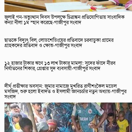
জুলাই গন-অভ্যুত্থান দিবস উপলক্ষে চিত্রাঙ্কন প্রতিযোগিতায় সাংবাদিক
কন্যা নীলা ১ম স্হান করেছে-গাজীপুর সংবাদ
ছাতকে বিদ্যুৎ বিল, লোডশেডিংয়ের প্রতিবাদে চরবাড়ুকা গ্রামের
গ্রাহকদের প্রতিবাদ ও ক্ষোভ-গাজীপুর সংবাদ
১২ হাজার টাকার ঋণে ১৩ লাখ টাকার মামলা: সুদের ফাঁদে নীরব
নির্যাতনের শিকার, গ্রেপ্তার সুদ ব্যবসায়ী-গাজীপুর সংবাদ
দীর্ঘ প্রতীক্ষার অবসান: জুমার নামাজে মুখরিত রাণীশংকৈল মডেল
মসজিদ, শুরু হলো ইবাদত ও ইসলামী জ্ঞানচর্চার নতুন অধ্যায়-গাজীপুর
সংবাদ