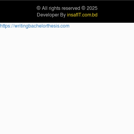
© All rights reserved © 2025
Developer By
insafIT.com.bd
https://writingbachelorthesis.com