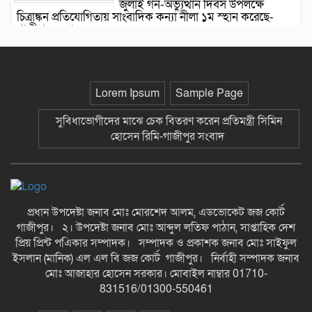
জুলাই গন-অভ্যুত্থান দিবস উপলক্ষে
চিত্রাঙ্কন প্রতিযোগিতায় সাংবাদিক কন্যা নীলা ১ম স্হান করেছে-
গাজীপুর সংবাদ
ছাতকে বিদ্যুৎ বিল, লোডশেডিংয়ের
প্রতিবাদে চরবাড়ুকা গ্রামের গ্রাহকদের
প্রতিবাদ ও ক্ষোভ-গাজীপুর সংবাদ
Lorem Ipsum
Sample Page
১২ হাজার টাকার ঋণে ১৩ লাখ টাকার
সুবিধাভোগীদের মাঝে চেক বিতরণ করেন প্রতিমন্ত্রী সিমিন
মামলা: সুদের ফাঁদে নীরব নির্যাতনের
হোসেন রিমি-গাজীপুর সংবাদ
শিকার, গ্রেপ্তার সুদ ব্যবসায়ী-গাজীপুর
সংবাদ
দীর্ঘ প্রতীক্ষার অবসান: জুমার নামাজে
মুখরিত রাণীশংকৈল মডেল মসজিদ, শুরু
হলো ইবাদত ও ইসলামী জ্ঞানচর্চার নতুন
প্রধান উপদেষ্টা জনাব মোঃ মোরশেদ আলম, এডভোকেট জজ কোর্ট
অধ্যায়-গাজীপুর সংবাদ
গাজীপুর। ২। উপদেষ্টা জনাব মোঃ আব্দুল লতিফ পাঠান, সাপ্তাহিক দেশ
কুসংস্কারের বলি রতন, সাপের কামড়ে
প্রিয় প্রিন্ট পএিকার সম্পাদক। সম্পাদক ও প্রকাশক জনাব মোঃ সাইফুল
খেয়ে হাসপাতালের পথে নিভে গেল
ইসলান (মানিক) এল এল বি জজ কোর্ট গাজীপুর। নির্বাহী সম্পাদক জনাব
আদিবাসী কিশোরের জীবনের প্রদীপ-
মোঃ আজাহার হোসেন সরকার। মোবাইল নাম্বার 01710-
গাজীপুর সংবাদ
831516/01300-550461