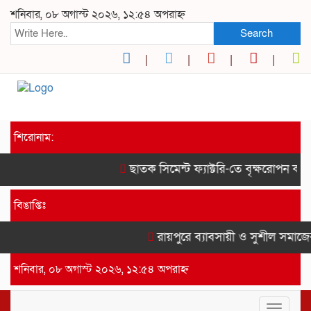
শনিবার, ০৮ অগাস্ট ২০২৬, ১২:৫৪ অপরাহ্ন
Search
শিরোনাম:
ছাতক সিমেন্ট ফ্যাক্টরি-তে বৃক্ষরোপন কর্ম
বিঙাপ্তিঃ
রায়পুরে ব্যাবসায়ী ও সুশীল সমাজের
শনিবার, ০৮ অগাস্ট ২০২৬, ১২:৫৪ অপরাহ্ন
Toggle