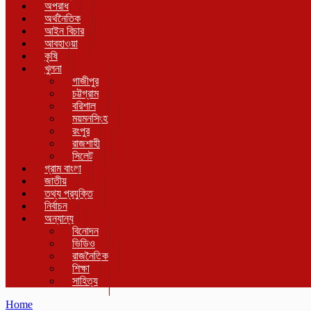
অপরাধ
অর্থনৈতিক
আইন বিচার
আবহাওয়া
কৃষি
খুলনা
গাজীপুর
চট্টগ্রাম
বরিশাল
ময়মনসিংহ
রংপুর
রাজশাহী
সিলেট
গ্রাম বাংলা
জাতীয়
তথ্য প্রযুক্তি
নির্বাচন
অন্যান্য
বিনোদন
ভিডিও
রাজনৈতিক
শিক্ষা
সাহিত্য
Home