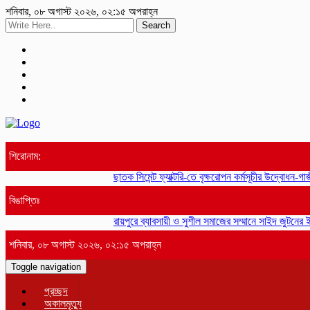
শনিবার, ০৮ অগাস্ট ২০২৬, ০২:১৫ অপরাহ্ন
Search
শিরোনাম:
ছাতক সিমেন্ট ফ্যাক্টরি-তে বৃক্ষরোপন কর্মসূচীর উদ্বোধন-গাজীপ
বিঙাপ্তিঃ
রায়পুরে ব্যাবসায়ী ও সুশীল সমাজের সম্মানে সাইদ জুটনের ই
শনিবার, ০৮ অগাস্ট ২০২৬, ০২:১৫ অপরাহ্ন
Toggle navigation
প্রচ্ছদ
অকালমৃত্যু