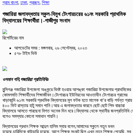
গ্রাম বাংলা
,
ঢাকা
,
প্রচ্ছদ
,
শিক্ষা
গজারিয়া জলাবদ্ধতায় স্কুল-বিমুখ টেংগারচরের ৬১নং সরকারি প্রাথমিক
বিদ্যালয়ের শিক্ষার্থীরা।-গাজীপুর সংবাদ
রিপোর্টারের নাম
আপডেটের সময় : মঙ্গলবার, ২৬ সেপ্টেম্বর, ২০২৩
৫৭৮ টাইম ভিউ
ওসমান গনি,গজারিয়া প্রতিনিধিঃ
মুন্সিগঞ্জ গজারিয়া উপজেলা অঙ্কুরে বিনষ্ট হওয়ার আশঙ্কা গজারিয়া উপজেলার প্রাথমিকের
কোমলমতি শিক্ষার্থীদের শিক্ষাজীবন।টেংগারচর ইউনিয়নের আওতাধীন টেংগারচর গ্রামের
খাড়াকান্দি ৬১নং সরকারি প্রথমিক বিদ্যালয়ের মূল ফটক হতে মালেক খা’র বাড়ি পর্যন্ত প্রায়
৪০০ ফিট রাস্তায় হাটু সমান পানি।আর এ জলাবদ্ধতার কারনে ছোট ছোট শিশু বাচ্চারা
বিদ্যালয়ে আসতে পারছেনা বিগত অনেক দিন ধরে।বিদ্যালয় থেকে স্থানীয় জনপ্রতিনিধি 
বলেও সমস্যার কোনো সমাধান পায়নি।
বিদ্যালয়ের প্রধান শিক্ষক আব্দুল হালিম স্যার বলেন,আমাদের স্কুলে নতুন ভবন
হয়েছে,চারিদিকে বাউন্ডারি হয়েছে, আগে শিক্ষক সংকট ছিল এখন নতুন শিক্ষক পেয়েছি, সব