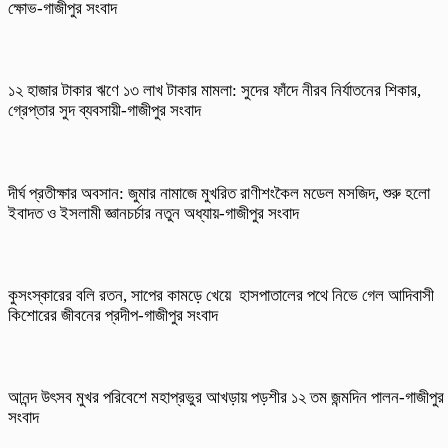
ক্ষোভ-গাজীপুর সংবাদ
১২ হাজার টাকার ঋণে ১৩ লাখ টাকার মামলা: সুদের ফাঁদে নীরব নির্যাতনের শিকার,
গ্রেপ্তার সুদ ব্যবসায়ী-গাজীপুর সংবাদ
দীর্ঘ প্রতীক্ষার অবসান: জুমার নামাজে মুখরিত রাণীশংকৈল মডেল মসজিদ, শুরু হলো
ইবাদত ও ইসলামী জ্ঞানচর্চার নতুন অধ্যায়-গাজীপুর সংবাদ
কুসংস্কারের বলি রতন, সাপের কামড়ে খেয়ে হাসপাতালের পথে নিভে গেল আদিবাসী
কিশোরের জীবনের প্রদীপ-গাজীপুর সংবাদ
আনন্দ উৎসব মুখর পরিবেশে মহাপ্রভুর আখড়ায় পড়শীর ১২ তম জন্মদিন পালন-গাজীপুর
সংবাদ