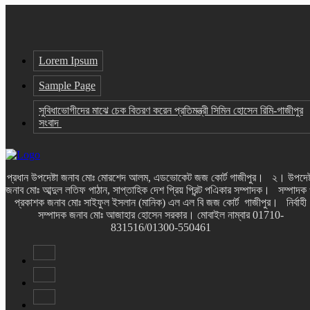
Lorem Ipsum
Sample Page
সুবিধাভোগীদের মাঝে চেক বিতরণ করেন প্রতিমন্ত্রী সিমিন হোসেন রিমি-গাজীপুর
সংবাদ
প্রধান উপদেষ্টা জনাব মোঃ মোরশেদ আলম, এডভোকেট জজ কোর্ট গাজীপুর। ২। উপদেষ্
জনাব মোঃ আব্দুল লতিফ পাঠান, সাপ্তাহিক দেশ প্রিয় প্রিন্ট পএিকার সম্পাদক। সম্পাদক
প্রকাশক জনাব মোঃ সাইফুল ইসলান (মানিক) এল এল বি জজ কোর্ট গাজীপুর। নির্বাহী
সম্পাদক জনাব মোঃ আজাহার হোসেন সরকার। মোবাইল নাম্বার 01710-
831516/01300-550461