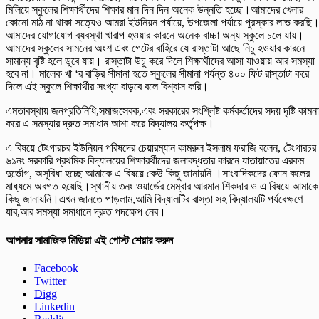
মিলিয়ে স্কুলের শিক্ষার্থীদের শিক্ষার মান দিন দিন অনেক উন্নতি হচ্ছে।আমাদের খেলার
কোনো মাঠ না থাকা সত্যেও আমরা ইউনিয়ন পর্যায়ে, উপজেলা পর্যায়ে পুরস্কার লাভ করছি
আমাদের যোগাযোগ ব্যবস্থা খারাপ হওয়ার কারনে অনেক বাচ্চা অন্য স্কুলে চলে যায়।
আমাদের স্কুলের সামনের অংশ এবং গেটের বাহিরে যে রাস্তাটা আছে নিচু হওয়ার কারনে
সামান্য বৃষ্টি হলে ডুবে যায়। রাস্তাটা উচু করে দিলে শিক্ষার্থীদের আসা যাওয়ায় আর সমস্যা
হবে না। মালেক খা ‘র বাড়ির সীমানা হতে স্কুলের সীমানা পর্যন্ত ৪০০ ফিট রাস্তাটা করে
দিলে এই স্কুলে শিক্ষার্থীর সংখ্যা বাড়বে বলে বিশ্বাস করি।
এমতাবস্থায় জনপ্রতিনিধি,সমাজসেবক,এবং সরকারের সংশ্লিষ্ট কর্মকর্তাদের সদয় দৃষ্টি কামনা
করে এ সমস্যার দ্রুত সমাধান আশা করে বিদ্যালয় কর্তৃপক্ষ।
এ বিষয়ে টেংগারচর ইউনিয়ন পরিষদের চেয়ারম্যান কামরুল ইসলাম ফরাজি বলেন, টেংগারচর
৬১নং সরকারি প্রথমিক বিদ্যালয়ের শিক্ষারর্থীদের জলাবদ্ধতার কারনে যাতায়াতের এরকম
দুর্ভোগ, অসুবিধা হচ্ছে আমাকে এ বিষয়ে কেউ কিছু জানায়নি ।সাংবাদিকদের ফোন কলের
মাধ্যমে অবগত হয়েছি।স্থানীয় ৩নং ওয়ার্ডের মেম্বার আরমান শিকদার ও এ বিষয়ে আমাকে
কিছু জানায়নি।এখন জানতে পাড়লাম,আমি বিদ্যালটির রাস্তা সহ বিদ্যালয়টি পর্যবেক্ষণে
যাব,আর সমস্যা সমাধানে দ্রুত পদক্ষেপ নেব।
আপনার সামাজিক মিডিয়া এই পোস্ট শেয়ার করুন
Facebook
Twitter
Digg
Linkedin