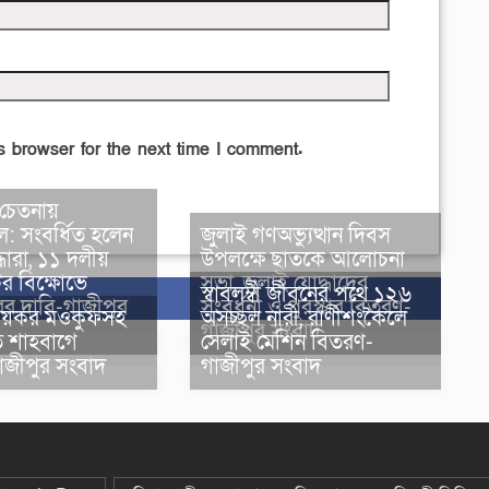
 browser for the next time I comment.
 চেতনায়
: সংবর্ধিত হলেন
জুলাই গণঅভ্যুত্থান দিবস
্ধারা, ১১ দলীয়
উপলক্ষে ছাতকে আলোচনা
র বিক্ষোভে
সভা, জুলাই যোদ্ধাদের
স্বাবলম্বী জীবনের পথে ১২৬
রের দাবি-গাজীপুর
সংবর্ধনা ও পুরস্কার বিতরণ-
আয়কর মওকুফসহ
অসচ্ছল নারী, রাণীশংকৈলে
গাজীপুর সংবাদ
ে শাহবাগে
সেলাই মেশিন বিতরণ-
গাজীপুর সংবাদ
গাজীপুর সংবাদ