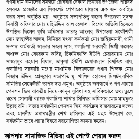
গণমাধ্যম কর্মীদের সমন্বয়ে রোববার বৈকাল তিনটায় উপজেলা পরিষদ
হলরুমে প্রজেক্টর এর লিফলেট পেপারের মাধ্যমে এক জন অবহিত
করন সভা অনুষ্ঠিত হয়। অনুষ্ঠানে সভাপতিত্ব করেন উপজেলা সুদক্ষ
নির্বাহী অফিসার মোঃ মহিউদ্দিন আল হেলাল। বিশেষ অতিথি হিসেবে
উপস্থিত ছিলেন কৃষি অফিসার আরজু আক্তার, উপজেলা প্রকৌশলী
মোঃ জাহাঙ্গীর আলম, সিনিয়র মৎস্য কর্মকর্তা মোঃ জহিরুননবী, প্রানী
সম্পদ কর্মকর্তা ডাক্তার সজল দাস, গলাচিপা সরকারী ডিগ্রী কলেজ
অধ্যক্ষ মোঃ ফোরকান কবির, চিকনিকান্দি ইউপি চেয়ারম্যান মোঃ
সাজ্জাদুর রহমান রিয়াদ, ডাকুয়া ইউপি চেয়ারম্যান বিশ্বজিৎ রায়,
গলাচিপা সরকারি মগের মাধ্যমিক বিদ্যালয়ের প্রধান শিক্ষক মোঃ
নিজাম উদ্দিন, প্রেসক্লাব সভাপতি মু. খালিদ হোসেন মিলটন,বণিক
সমিতির সেক্রেটারী তাপস দত্ত প্রমূখ। অনুষ্ঠানে জনস্বার্থে ও গণ প্রচারে
পেনশন স্কিম যাবতীয় নিয়ম-কানুন সুবিধা সহ সার্বিকভাবে তথ্য তুলে
ধরেন সোনালী ব্যাংক গলাচিপা শাখার সিনিয়র অফিসার মোঃ মাহফুজ
উল্লাহ রনি। সভায় সর্বজনীন পেনশন স্কিম কার্যক্রম বাস্তবায়নের লক্ষ্যে
এবং মাননীয় প্রধানমন্ত্রীর শেখ হাসিনার এই মহৎ উদ্যোগ কে,
সর্বজনীন ভাবে প্রচার বিষয়ে সহযোগিতা কামনা করেন।
আপনার সামাজিক মিডিয়া এই পোস্ট শেয়ার করুন