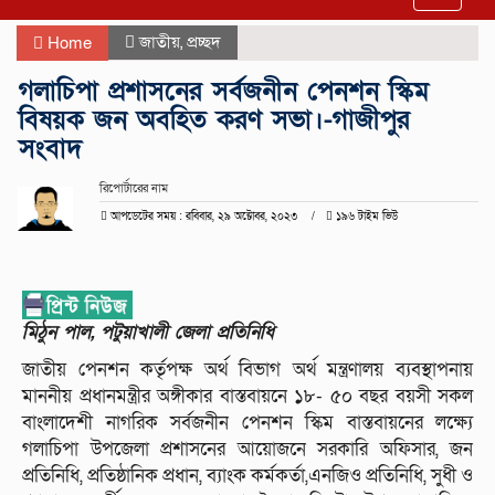
navigat
জাতীয়
,
প্রচ্ছদ
Home
গলাচিপা প্রশাসনের সর্বজনীন পেনশন স্কিম
বিষয়ক জন অবহিত করণ সভা।-গাজীপুর
সংবাদ
রিপোর্টারের নাম
আপডেটের সময় : রবিবার, ২৯ অক্টোবর, ২০২৩
১৯৬ টাইম ভিউ
মিঠুন পাল, পটুয়াখালী জেলা প্রতিনিধি
জাতীয় পেনশন কর্তৃপক্ষ অর্থ বিভাগ অর্থ মন্ত্রণালয় ব্যবস্থাপনায়
মাননীয় প্রধানমন্ত্রীর অঙ্গীকার বাস্তবায়নে ১৮- ৫০ বছর বয়সী সকল
বাংলাদেশী নাগরিক সর্বজনীন পেনশন স্কিম বাস্তবায়নের লক্ষ্যে
গলাচিপা উপজেলা প্রশাসনের আয়োজনে সরকারি অফিসার, জন
প্রতিনিধি, প্রতিষ্ঠানিক প্রধান, ব্যাংক কর্মকর্তা,এনজিও প্রতিনিধি, সুধী ও