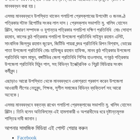
মানববন্ধন করা হয়।
এসময় মানববন্ধনে উপস্থিত থাকেন গলাচিপা প্রেসক্লাবের উপদেষ্টা ও জনকণ্ঠ
পত্রিকার স্টাফ রিপোর্টার সংকর লাল দাস। প্রেসক্লাব সভাপতি মু. খালিদ হোসেন
মিল্টন, সাধারণ সম্পাদক ও যুগান্তর পত্রিকার গলাচিপা দক্ষিণ প্রতিনিধি মোঃ সোহাগ
রহমান, কালের কন্ঠ পত্রিকার গলাচিপা উপজেলা প্রতিনিধি সাইমুন রহমান এলিট,
সাংবাদিক জিল্লুর রহমান জুয়েল, জিটিভি পায়রা বন্দর প্রতিনিধি রিপন বিশ্বাস, ভোরের
পাতা উপজেলা প্রতিনিধি মোঃ হাফিজুর রহমান হাফিজ, মানব কন্ঠ পত্রিকার উপজেলা
প্রতিনিধি আল মামুন, বঙ্গটিভির জেলা প্রতিনিধি শিশির হাওলাদার, গণকন্ঠ পত্রিকার
উপজেলা প্রতিনিধি মিঠুন পাল, সহ বিভিন্ন ইলেক্ট্রনিক ও প্রিন্ট মিডিয়ার সংবাদ
কর্মীবৃন্দ।
এছাড়াও আরো উপস্থিত থেকে মানববন্ধনে একাগ্রতা প্রকাশ করেন উপজেলা
আওয়ামী লীগের নেতৃবৃন্দ, শিক্ষক, সুশীল সমাজের বিভিন্ন ব্যক্তিবর্গ সহ আরো
অনেকে।
এসময় মানববন্ধনে বক্তব্য রাখেন গলাচিপা প্রেসক্লাবের সভাপতি মু. খালিদ হোসেন
মিল্টন। তিনি বলেন অতিবিলম্বে এই হামলাকারী ও অপরাধীদের ধরে দৃষ্টান্তমূলক
শাস্তির দাবী জানান।
আপনার সামাজিক মিডিয়া এই পোস্ট শেয়ার করুন
Facebook