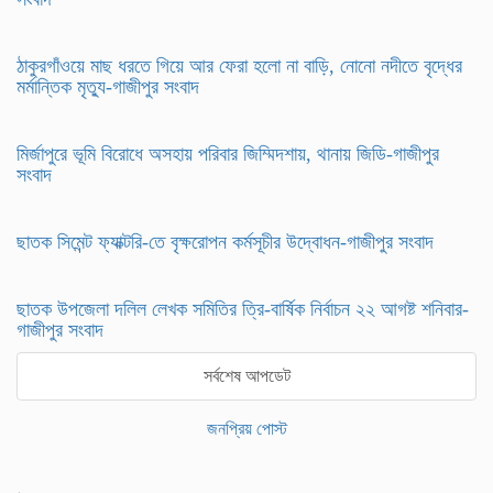
ঠাকুরগাঁওয়ে মাছ ধরতে গিয়ে আর ফেরা হলো না বাড়ি, নোনো নদীতে বৃদ্ধের
মর্মান্তিক মৃত্যু-গাজীপুর সংবাদ
মির্জাপুরে ভূমি বিরোধে অসহায় পরিবার জিম্মিদশায়, থানায় জিডি-গাজীপুর
সংবাদ
ছাতক সিমেন্ট ফ্যাক্টরি-তে বৃক্ষরোপন কর্মসূচীর উদ্বোধন-গাজীপুর সংবাদ
ছাতক উপজেলা দলিল লেখক সমিতির ত্রি-বার্ষিক নির্বাচন ২২ আগষ্ট শনিবার-
গাজীপুর সংবাদ
সর্বশেষ আপডেট
জনপ্রিয় পোস্ট