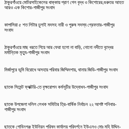
ঠাকুরগাঁওয়ে মোটরসাইকেলের ধাক্কায় প্রাণ গেল বৃদ্ধ ও কিশোরের,গুরুতর আহত
আরও এক কিশোর-গাজীপুর সংবাদ
কাপাসিয়া ৫ শত লিটার চুলাই মদসহ নারী ও পুরুষ সদস্য গ্রেফতার-গাজীপুর
সংবাদ
ঠাকুরগাঁওয়ে মাছ ধরতে গিয়ে আর ফেরা হলো না বাড়ি, নোনো নদীতে বৃদ্ধের
মর্মান্তিক মৃত্যু-গাজীপুর সংবাদ
মির্জাপুরে ভূমি বিরোধে অসহায় পরিবার জিম্মিদশায়, থানায় জিডি-গাজীপুর সংবাদ
ছাতক সিমেন্ট ফ্যাক্টরি-তে বৃক্ষরোপন কর্মসূচীর উদ্বোধন-গাজীপুর সংবাদ
ছাতক উপজেলা দলিল লেখক সমিতির ত্রি-বার্ষিক নির্বাচন ২২ আগষ্ট শনিবার-
গাজীপুর সংবাদ
ছাতকে গোবিনগঞ্জ ইউনিয়ন পরিষদ কার্যালয় পরিদর্শনে ইউএনও মোঃ মহি উদ্দিন-