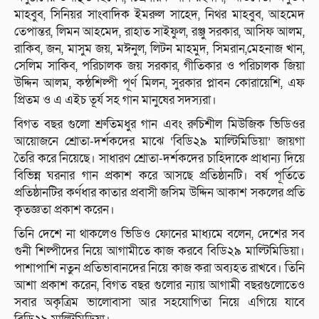
মাহবুব, সিনিয়র সাংবাদিক ইমরুল সাহেদ, নিথর মাহবুব, আহমেদ
তেপান্তর, লিমন আহমেদ, রাহাত সাইফুল, রঞ্জু সরকার, আসিফ আলম,
রাকিব, জন, মাসুম জয়, মঈনুল, লিটন মাহমুদ, সিমরান,মেহনাজ খান,
সেলিম সাকিব, পরিচালক জয় সরকার, গীতিকার ও পরিচালক জিয়া
উদ্দিন আলম, কন্ঠশিল্পী পূর্ণ মিলন, সুরকার প্লাবন কোরায়েশি, এফ
প্রিতম ও এ এইচ তূর্য সহ গান মানুষের সদস্যরা।
বিগত বছর গুলো শ্রুতিমধুর গান এবং রুচিশীল মিউজিক ভিডিওর
আয়োজনে শ্রোতা-দর্শকদের মাঝে ‘বিডি২৯ মাল্টিমিডিয়া’ জায়গা
তৈরি করে নিয়েছে। সাধারণ শ্রোতা-দর্শকদের চাহিদাকে প্রাধান্য দিয়ে
বিভিন্ন ঘরনার গান প্রকাশ করে আসছে প্রতিষ্ঠানটি। বর্ষ পূর্তিতে
প্রতিষ্ঠানটির কর্ণধার কাতার প্রবাসী জসিম উদ্দিন আকাশ সকলের প্রতি
কৃতজ্ঞতা প্রকাশ করেন।
তিনি দেশে না থাকলেও ভিডিও ফোনের মাধ্যমে বলেন, দেশের সব
গুনী শিল্পীদের নিয়ে আগামীতে কাজ করবে বিডি২৯ মাল্টিমিডিয়া।
পাশাপাশি নতুন প্রতিভাবানদের নিয়ে কাজ করা অব্যহত রাখবে। তিনি
আশা প্রকাশ করেন, বিগত বছর গুলোর ন্যায় আগামী বছরগুলোতেও
সবার অকৃত্রিম ভালোবাসা আর সহযোগিতা নিয়ে এগিয়ে যাবে