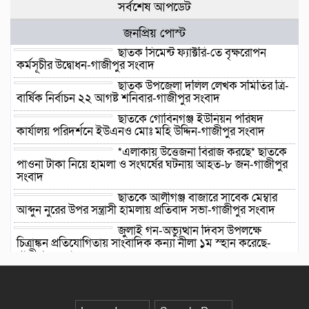
সর্বশেষ আপডেট
জনপ্রিয় পোস্ট
ছাতক সিমেন্ট ফ্যাক্টরি-তে বৃক্ষরোপন
কর্মসূচীর উদ্বোধন-গাজীপুর সংবাদ
ছাতক উপজেলা দলিল লেখক সমিতির ত্রি-
বার্ষিক নির্বাচন ২২ আগষ্ট শনিবার-গাজীপুর সংবাদ
ছাতকে গোবিনগঞ্জ ইউনিয়ন পরিষদ
কার্যালয় পরিদর্শনে ইউএনও মোঃ মহি উদ্দিন-গাজীপুর সংবাদ
*এলাকায় উত্তেজনা বিরাজ করছে* ছাতকে
পাওনা টাকা নিয়ে হামলা ও সংঘর্ষের ঘটনায় আহত-৮ জন-গাজীপুর
সংবাদ
ছাতকে আলীগঞ্জ বাজারে সাবেক মেম্বার
আব্দুন নুরের উপর সন্ত্রাসী হামলায় প্রতিবাদ সভা-গাজীপুর সংবাদ
জুলাই গন-অভ্যুত্থান দিবস উপলক্ষে
চিত্রাঙ্কন প্রতিযোগিতায় সাংবাদিক কন্যা নীলা ১ম স্হান করেছে-
গাজীপুর সংবাদ
ছাতকে বিদ্যুৎ বিল, লোডশেডিংয়ের
প্রতিবাদে চরবাড়ুকা গ্রামের গ্রাহকদের
প্রতিবাদ ও ক্ষোভ-গাজীপুর সংবাদ