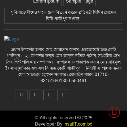
Lorem Ipsum
Sample Page
১২ হাজার টাকার ঋণে ১৩ লাখ টাকার
সুবিধাভোগীদের মাঝে চেক বিতরণ করেন প্রতিমন্ত্রী সিমিন হোসেন
মামলা: সুদের ফাঁদে নীরব নির্যাতনের
রিমি-গাজীপুর সংবাদ
শিকার, গ্রেপ্তার সুদ ব্যবসায়ী-গাজীপুর
সংবাদ
দীর্ঘ প্রতীক্ষার অবসান: জুমার নামাজে
মুখরিত রাণীশংকৈল মডেল মসজিদ, শুরু
হলো ইবাদত ও ইসলামী জ্ঞানচর্চার নতুন
প্রধান উপদেষ্টা জনাব মোঃ মোরশেদ আলম, এডভোকেট জজ কোর্ট
অধ্যায়-গাজীপুর সংবাদ
গাজীপুর। ২। উপদেষ্টা জনাব মোঃ আব্দুল লতিফ পাঠান, সাপ্তাহিক দেশ
প্রিয় প্রিন্ট পএিকার সম্পাদক। সম্পাদক ও প্রকাশক জনাব মোঃ সাইফুল
কুসংস্কারের বলি রতন, সাপের কামড়ে
ইসলান (মানিক) এল এল বি জজ কোর্ট গাজীপুর। নির্বাহী সম্পাদক জনাব
খেয়ে হাসপাতালের পথে নিভে গেল
মোঃ আজাহার হোসেন সরকার। মোবাইল নাম্বার 01710-
আদিবাসী কিশোরের জীবনের প্রদীপ-
গাজীপুর সংবাদ
831516/01300-550461
© All rights reserved © 2025
Developer By
insafIT.com.bd