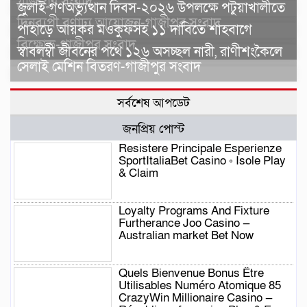
গাজীপুর সংবাদ
জুলাই গণঅভ্যুত্থান দিবস-২০২৬ উপলক্ষে পটুয়াখালীতে
দিনব্যপী বর্ণাঢ্য আয়োজন-গাজীপুর সংবাদ
পাহাড়ে আয়কর মওকুফসহ ১১ দাবিতে শাহবাগে
বিক্ষোভ-গাজীপুর সংবাদ
স্বাবলম্বী জীবনের পথে ১২৬ অসচ্ছল নারী, রাণীশংকৈলে
সেলাই মেশিন বিতরণ-গাজীপুর সংবাদ
সর্বশেষ আপডেট
জনপ্রিয় পোস্ট
Resistere Principale Esperienze
SportItaliaBet Casino ◦ Isole Play
& Claim
Loyalty Programs And Fixture
Furtherance Joo Casino —
Australian market Bet Now
Quels Bienvenue Bonus Être
Utilisables Numéro Atomique 85
CrazyWin Millionaire Casino —