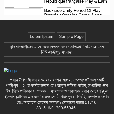
République française Play & Earn
Backside Unity Period Of Play
Peraplay Cassino Game Along
My Mobile River Twist — Australia
Sign Up Today loft-casino.com
Aktivieren Wöchentlichen
Lorem Ipsum
Sample Page
Angeboten Ununterbrochen
SmokAce Casino — Deutschland
সুবিধাভোগীদের মাঝে চেক বিতরণ করেন প্রতিমন্ত্রী সিমিন হোসেন
Bet Now
রিমি-গাজীপুর সংবাদ
Exact Improving Bis 50 %
Cashback On Red Jede Calendar
Week _ Germany Enjoy the Game
casinogofish-de.com
Peut As Période De Jeu TTJL
প্রধান উপদেষ্টা জনাব মোঃ মোরশেদ আলম, এডভোকেট জজ কোর্ট
Casino De Jeux Dargent Mise Sur
গাজীপুর। ২। উপদেষ্টা জনাব মোঃ আব্দুল লতিফ পাঠান, সাপ্তাহিক দেশ
Mon Mobile River Gimmick
প্রিয় প্রিন্ট পএিকার সম্পাদক। সম্পাদক ও প্রকাশক জনাব মোঃ সাইফুল
kingchanceplay.com _ France
ইসলান (মানিক) এল এল বি জজ কোর্ট গাজীপুর। নির্বাহী সম্পাদক জনাব
Claim Bonus
মোঃ আজাহার হোসেন সরকার। মোবাইল নাম্বার 01710-
Non Top-Up Promotion Conditions
831516/01300-550461
Qbet Online Casino – Europese