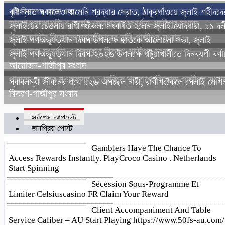
এই বিভাগের আরো খবর
বৃষ্টিস্নাত সকালেও থামেনি শ্রদ্ধার স্রোত, ঠাকুরগাঁওয়ে জুলাই শহীদদে
স্মরণে শ্রদ্ধাঞ্জলি ও জুলাই যোদ্ধাদের সংবর্ধনা-গাজীপুর সংবাদ
জুলাইয়ের চেতনায় রাণীশংকৈল: সংবর্ধিত হলেন জুলাই যোদ্ধারা, ১১ দ
ঐক্যজোটের বিক্ষোভে ন্যায়বিচারের দাবি-গাজীপুর সংবাদ
জুলাই গণঅভ্যুত্থান দিবস উপলক্ষে ছাতকে আলোচনা সভা, জুলাই
যোদ্ধাদের সংবর্ধনা ও পুরস্কার বিতরণ-গাজীপুর সংবাদ
জুলাই গণঅভ্যুত্থান দিবস-২০২৬ উপলক্ষে পটুয়াখালীতে দিনব্যপী বর্ণা
আয়োজন-গাজীপুর সংবাদ
পাহাড়ে আয়কর মওকুফসহ ১১ দাবিতে শাহবাগে বিক্ষোভ-গাজীপুর সংব
স্বাবলম্বী জীবনের পথে ১২৬ অসচ্ছল নারী, রাণীশংকৈলে সেলাই মেশি
বিতরণ-গাজীপুর সংবাদ
সর্বশেষ আপডেট
জনপ্রিয় পোস্ট
Gamblers Have The Chance To
Access Rewards Instantly. PlayCroco Casino . Netherlands
Start Spinning
Sécession Sous-Programme Et
Limiter Celsiuscasino FR Claim Your Reward
Client Accompaniment And Table
Service Caliber – AU Start Playing https://www.50fs-au.com/