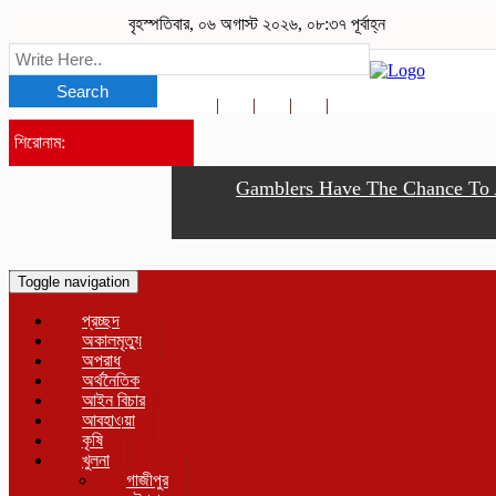
বৃহস্পতিবার, ০৬ অগাস্ট ২০২৬, ০৮:৩৭ পূর্বাহ্ন
Search
শিরোনাম:
বিঙাপ্তিঃ
সায়ী ও সুশীল সমাজের সম্মানে সাইদ জুটনের ইফতার মাহফিল অনুষ্ঠিত।-গাজীপুর স
Gamblers Have The Chance To Acc
বৃহস্পতিবার,
০৬
অগাস্ট
২০২৬,
০৮:৩৭
Toggle navigation
পূর্বাহ্ন
প্রচ্ছদ
অকালমৃত্যু
অপরাধ
অর্থনৈতিক
আইন বিচার
আবহাওয়া
কৃষি
খুলনা
গাজীপুর