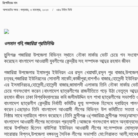
রিপোর্টারের নাম
আপডেটের সময় : শুক্রবার, ৩ নভেম্বর, ২০২৩
৩৪৬ টাইম ভিউ
ওসমান গনি,গজারিয়া প্রতিনিধিঃ
মুন্সিগঞ্জ গজারিয়া উপজেলা বিভিন্ন স্থানে নৌকা মার্কায় ভোট চেয়ে গন সংযো
করেছেন বাংলাদেশ আওয়ামী যুবলীগের কেন্দ্রীয় সহ সম্পাদক আব্দুর রহমান জীবন
গজারিয়া উপজেলার ইমামপুর ইউনিয়ন এর রসূল খেয়াঘাট,রসূল পুর বাজার,উপজেল
চত্বর,গজারিয়া ইউনিয়নের সোনালী মার্কেট,কাজীপুরা,বাশগাঁও বাজার,হোসেন্দী ইউনিয়
এর ইসমানিরচর,হোসেন্দী,হোসেন্দী বাজার,জামালদী এলাকায় তিনি নৌকা মার্কায় ভো
চেয়ে গনসংযোগ করেন।বাংলাদেশ ছাত্রলীগের রাজনীতিতে গড়ে উঠা নেতৃত্ব আব্দু
রহমান জীবন ঢাকা বিশ্ববিদ্যালয়ের কবি জসীমউদ্দিন হল শাখা ছাত্রলীগের সভাপতি 
বাংলাদেশ ছাত্রলীগ কেন্দ্রীয় নির্বাহী কমিটির যুগ্ম সম্পাদক হিসেবে দ্বায়িত্ব পাল
করেন।এছাড়াও তিনি বাংলাদেশ আওয়ামী লীগের বিভিন্ন উপ কমিটিতে সততা 
নিষ্ঠার সাথে দ্বায়িত্ব পালন করেছেন।তিনি মুন্সীগঞ্জ ৩(গজারিয়া-মুন্সীগঞ্জ সদর)আসন
বাংলাদেশ আওয়ামী লীগের মনোনয়ন প্রত্যাশী।আজকে গনসংযোগ কালে অন্যান্যদে
মাঝে উপস্থিত ছিলেন বাউশিয়া ইউনিয়ন আওয়ামী লীগের সা:সম্পাদক মোস্তফ
সারোয়ার বিপ্লব,উপজেলা বঙ্গবন্ধু সৈনিক লীগের সভাপতি মো:লিয়াকত আলী,সাবে