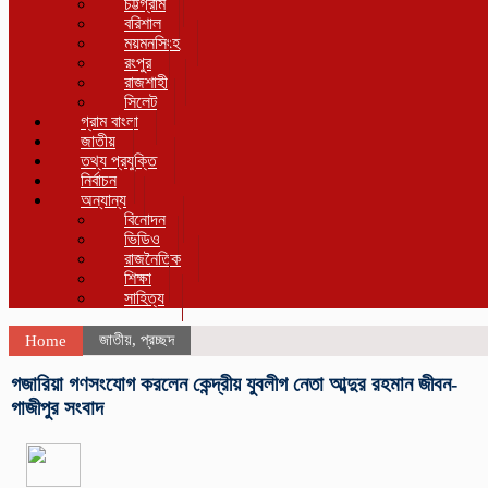
চট্টগ্রাম
বরিশাল
ময়মনসিংহ
রংপুর
রাজশাহী
সিলেট
গ্রাম বাংলা
জাতীয়
তথ্য প্রযুক্তি
নির্বাচন
অন্যান্য
বিনোদন
ভিডিও
রাজনৈতিক
শিক্ষা
সাহিত্য
জাতীয়
,
প্রচ্ছদ
Home
গজারিয়া গণসংযোগ করলেন কেন্দ্রীয় যুবলীগ নেতা আব্দুর রহমান জীবন-
গাজীপুর সংবাদ