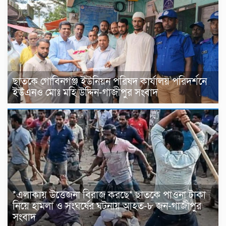
ছাতকে গোবিনগঞ্জ ইউনিয়ন পরিষদ কার্যালয় পরিদর্শনে
ইউএনও মোঃ মহি উদ্দিন-গাজীপুর সংবাদ
*এলাকায় উত্তেজনা বিরাজ করছে* ছাতকে পাওনা টাকা
নিয়ে হামলা ও সংঘর্ষের ঘটনায় আহত-৮ জন-গাজীপুর
সংবাদ