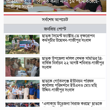
প্রতিযোগিতায় সাংবাদিক কন্যা নীলা ১ম স্হান করেছে-
গাজীপুর সংবাদ
সর্বশেষ আপডেট
জনপ্রিয় পোস্ট
ছাতক সিমেন্ট ফ্যাক্টরি-তে বৃক্ষরোপন
কর্মসূচীর উদ্বোধন-গাজীপুর সংবাদ
ছাতক উপজেলা দলিল লেখক সমিতির ত্রি-
বার্ষিক নির্বাচন ২২ আগষ্ট শনিবার-গাজীপুর
সংবাদ
ছাতকে গোবিনগঞ্জ ইউনিয়ন পরিষদ
কার্যালয় পরিদর্শনে ইউএনও মোঃ মহি
উদ্দিন-গাজীপুর সংবাদ
*এলাকায় উত্তেজনা বিরাজ করছে* ছাতকে
পাওনা টাকা নিয়ে হামলা ও সংঘর্ষের