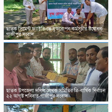
ছাতক সিমেন্ট ফ্যাক্টরি-তে বৃক্ষরোপন কর্মসূচীর উদ্বোধন-
গাজীপুর সংবাদ
ছাতক উপজেলা দলিল লেখক সমিতির ত্রি-বার্ষিক নির্বাচন
২২ আগষ্ট শনিবার-গাজীপুর সংবাদ