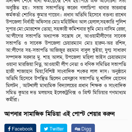
প্রদক্ষিন শেষে থানা কমপ্লেক্সে শেষ হয়।পরে এক আলোচনা সভা
অনুষ্ঠিত হয়। সভায় সভাপতিত্ব করেন গলাচিপা থানার ভারপ্রাপ্ত
কর্মকর্তা শোনিত কুমার গায়েন। প্রধান অতিথি হিসেবে বক্তব্য রাখেন
উপজেলা নির্বাহী অফিসার মোঃ মহিউদ্দিন আল হেলাল,সহকারি পুলিশ
সুপার মো:মোরশেদ তোহা, সহকারী কমিশনার ভূমি মোঃ নাসিম রেজা,
আ’লীগের সভাপতি অধ্যাপক সন্তোষ দে, আওয়ামীলীগের সাবেক
সভাপতি ও সাবেক উপজেলা চেয়ারম্যান মোঃ হারুন-অর রশিদ,
আ:লীগের সহ-সভাপতি আজিজুর রহমান বাবুল ভুইয়া, যুগ্ম সাধারণ
সম্পাদক সরদার মু. শাহ আলম, উপজেলা মহিলা ভাইস চেয়ারম্যান
ওয়ানা মারজিয়া নিতু, আওয়ামী লীগ নেতা ও বণিক সমিতির সভাপতি
হাজী শাজাহান মিয়া,বিশিষ্ট সাংবাদিক শংকর লাল দাস। অনুষ্ঠানে
অতিথি হিসেবে উপস্থিত ছিলেন প্রেসক্লাব সভাপতি মু.খালিদ হোসেন
মিলটন , আটখালী মাধ্যমিক বিদ্যালয়ের প্রধান শিক্ষক ও সাংবাদিক
সমিত কুমার দত্ত মলয়সহ ইলেকট্রনিক্স ও প্রিন্ট মিডিয়ার গণমাধ্যম
কর্মীরা।
আপনার সামাজিক মিডিয়া এই পোস্ট শেয়ার করুন
Facebook
Twitter
Digg