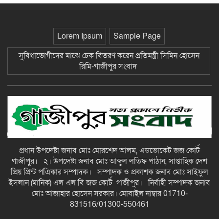
ঘটনায় আহত-৮ জন-গাজীপুর সংবাদ
ছাতকে আলীগঞ্জ বাজারে সাবেক মেম্বার
Lorem Ipsum
Sample Page
আব্দুন নুরের উপর সন্ত্রাসী হামলায় প্রতিবাদ
সভা-গাজীপুর সংবাদ
সুবিধাভোগীদের মাঝে চেক বিতরণ করেন প্রতিমন্ত্রী সিমিন হোসেন
রিমি-গাজীপুর সংবাদ
জুলাই গন-অভ্যুত্থান দিবস উপলক্ষে
চিত্রাঙ্কন প্রতিযোগিতায় সাংবাদিক কন্যা
নীলা ১ম স্হান করেছে-গাজীপুর সংবাদ
ছাতকে বিদ্যুৎ বিল, লোডশেডিংয়ের
প্রতিবাদে চরবাড়ুকা গ্রামের গ্রাহকদের
প্রতিবাদ ও ক্ষোভ-গাজীপুর সংবাদ
প্রধান উপদেষ্টা জনাব মোঃ মোরশেদ আলম, এডভোকেট জজ কোর্ট
গাজীপুর। ২। উপদেষ্টা জনাব মোঃ আব্দুল লতিফ পাঠান, সাপ্তাহিক দেশ
১২ হাজার টাকার ঋণে ১৩ লাখ টাকার
প্রিয় প্রিন্ট পএিকার সম্পাদক। সম্পাদক ও প্রকাশক জনাব মোঃ সাইফুল
মামলা: সুদের ফাঁদে নীরব নির্যাতনের
ইসলান (মানিক) এল এল বি জজ কোর্ট গাজীপুর। নির্বাহী সম্পাদক জনাব
শিকার, গ্রেপ্তার সুদ ব্যবসায়ী-গাজীপুর
মোঃ আজাহার হোসেন সরকার। মোবাইল নাম্বার 01710-
সংবাদ
831516/01300-550461
দীর্ঘ প্রতীক্ষার অবসান: জুমার নামাজে