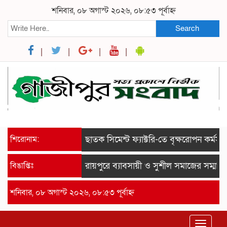
শনিবার, ০৮ অগাস্ট ২০২৬, ০৮:৫৩ পূর্বাহ্ন
Search
শিরোনাম:
ছাতক সিমেন্ট ফ্যাক্টরি-তে বৃক্ষরোপন কর্মসূচীর 
বিঙাপ্তিঃ
রায়পুরে ব্যাবসায়ী ও সুশীল সমাজের সম্মানে সা
শনিবার, ০৮ অগাস্ট ২০২৬, ০৮:৫৩ পূর্বাহ্ন
Toggle