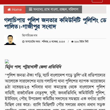
navigat
অন্যান্য
,
গ্রাম বাংলা
,
প্রচ্ছদ
,
বরিশাল
Home
গলাচিপায় পুলিশ জনতার কমিউনিটি পুলিশিং ডে
পালিত।-গাজীপুর সংবাদ
রিপোর্টারের নাম
আপডেটের সময় : শনিবার, ৪ নভেম্বর, ২০২৩
২০০ টাইম ভিউ
মিঠুন পাল, পটুয়াখালী জেলা প্রতিনিধি
“পুলিশ জনতা ঐক্য গড়ি, স্মার্ট বাংলাদেশ গড়ে তুলি”এই প্রতিপাদ্যের
আলোকে সারাদেশের ন্যায় গলাচিপা থানা পুলিশের ব্যাপক আয়োজনে
৪ঠা নভেম্বর/২৩ শনিবার থানা কমপ্লেক্স থেকে বাংলাদেশ পুলিশ
বাহিনী, রাজনৈতিক নেতৃবৃন্দ, সুধী, জনপ্রতিনিধি, কমিউনিটি পুলিশ,
ইউনিয়ন, পৌর, উপজেলা কমিটির সদস্যের সমন্বয়ে এক বর্ণাঢ্য র‍্যালি
মিছিল বের করে। র‍্যালি মিছিলটি পৌর সদরের প্রধান প্রধান সড়ক