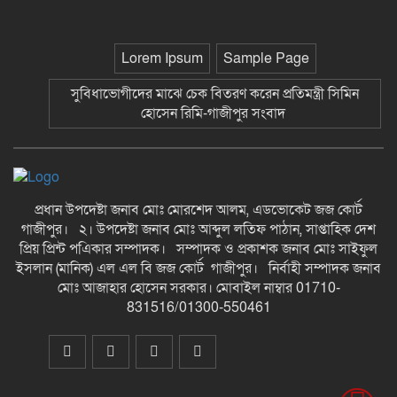
ছাতকে বিদ্যুৎ বিল, লোডশেডিংয়ের
প্রতিবাদে চরবাড়ুকা গ্রামের গ্রাহকদের
প্রতিবাদ ও ক্ষোভ-গাজীপুর সংবাদ
Lorem Ipsum
Sample Page
১২ হাজার টাকার ঋণে ১৩ লাখ টাকার
সুবিধাভোগীদের মাঝে চেক বিতরণ করেন প্রতিমন্ত্রী সিমিন
মামলা: সুদের ফাঁদে নীরব নির্যাতনের
হোসেন রিমি-গাজীপুর সংবাদ
শিকার, গ্রেপ্তার সুদ ব্যবসায়ী-গাজীপুর
সংবাদ
দীর্ঘ প্রতীক্ষার অবসান: জুমার নামাজে
মুখরিত রাণীশংকৈল মডেল মসজিদ, শুরু
হলো ইবাদত ও ইসলামী জ্ঞানচর্চার নতুন
প্রধান উপদেষ্টা জনাব মোঃ মোরশেদ আলম, এডভোকেট জজ কোর্ট
অধ্যায়-গাজীপুর সংবাদ
গাজীপুর। ২। উপদেষ্টা জনাব মোঃ আব্দুল লতিফ পাঠান, সাপ্তাহিক দেশ
কুসংস্কারের বলি রতন, সাপের কামড়ে
প্রিয় প্রিন্ট পএিকার সম্পাদক। সম্পাদক ও প্রকাশক জনাব মোঃ সাইফুল
খেয়ে হাসপাতালের পথে নিভে গেল
ইসলান (মানিক) এল এল বি জজ কোর্ট গাজীপুর। নির্বাহী সম্পাদক জনাব
আদিবাসী কিশোরের জীবনের প্রদীপ-
মোঃ আজাহার হোসেন সরকার। মোবাইল নাম্বার 01710-
গাজীপুর সংবাদ
831516/01300-550461