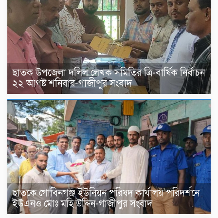
ছাতক উপজেলা দলিল লেখক সমিতির ত্রি-বার্ষিক নির্বাচন
২২ আগষ্ট শনিবার-গাজীপুর সংবাদ
ছাতকে গোবিনগঞ্জ ইউনিয়ন পরিষদ কার্যালয় পরিদর্শনে
ইউএনও মোঃ মহি উদ্দিন-গাজীপুর সংবাদ