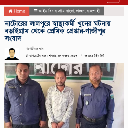
navigat
আইন বিচার
,
গ্রাম বাংলা
,
প্রচ্ছদ
,
রাজশাহী
Home
নাটোরের লালপুরে স্বাস্থ্যকর্মী খুনের ঘটনায়
বড়াইগ্রাম থেকে প্রেমিক গ্রেপ্তার-গাজীপুর
সংবাদ
রিপোর্টারের নাম
আপডেটের সময় : শনিবার, ২৫ নভেম্বর, ২০২৩
৪৯১ টাইম ভিউ