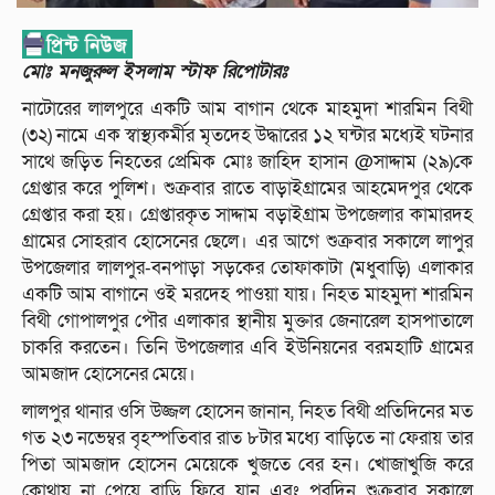
মোঃ মনজুরুল ইসলাম স্টাফ রিপোটারঃ
নাটোরের লালপুরে একটি আম বাগান থেকে মাহমুদা শারমিন বিথী
(৩২) নামে এক স্বাস্থ্যকর্মীর মৃতদেহ উদ্ধারের ১২ ঘন্টার মধ্যেই ঘটনার
সাথে জড়িত নিহতের প্রেমিক মোঃ জাহিদ হাসান @সাদ্দাম (২৯)কে
গ্রেপ্তার করে পুলিশ। শুক্রবার রাতে বাড়াইগ্রামের আহমেদপুর থেকে
গ্রেপ্তার করা হয়। গ্রেপ্তারকৃত সাদ্দাম বড়াইগ্রাম উপজেলার কামারদহ
গ্রামের সোহরাব হোসেনের ছেলে। এর আগে শুক্রবার সকালে লাপুর
উপজেলার লালপুর-বনপাড়া সড়কের তোফাকাটা (মধুবাড়ি) এলাকার
একটি আম বাগানে ওই মরদেহ পাওয়া যায়। নিহত মাহমুদা শারমিন
বিথী গোপালপুর পৌর এলাকার স্থানীয় মুক্তার জেনারেল হাসপাতালে
চাকরি করতেন। তিনি উপজেলার এবি ইউনিয়নের বরমহাটি গ্রামের
আমজাদ হোসেনের মেয়ে।
লালপুর থানার ওসি উজ্জল হোসেন জানান, নিহত বিথী প্রতিদিনের মত
গত ২৩ নভেম্বর বৃহস্পতিবার রাত ৮টার মধ্যে বাড়িতে না ফেরায় তার
পিতা আমজাদ হোসেন মেয়েকে খুজতে বের হন। খোজাখুজি করে
কোথায় না পেয়ে বাড়ি ফিরে যান এবং পরদিন শুক্রবার সকালে