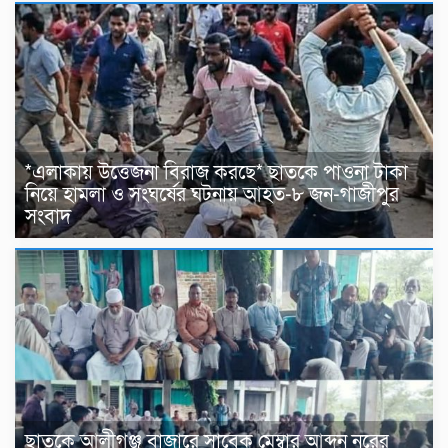
*এলাকায় উত্তেজনা বিরাজ করছে* ছাতকে পাওনা টাকা
নিয়ে হামলা ও সংঘর্ষের ঘটনায় আহত-৮ জন-গাজীপুর
সংবাদ
ছাতকে আলীগঞ্জ বাজারে সাবেক মেম্বার আব্দুন নুরের