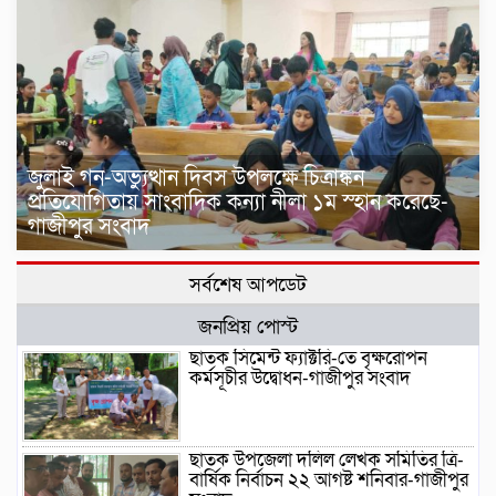
জুলাই গন-অভ্যুত্থান দিবস উপলক্ষে চিত্রাঙ্কন
প্রতিযোগিতায় সাংবাদিক কন্যা নীলা ১ম স্হান করেছে-
গাজীপুর সংবাদ
সর্বশেষ আপডেট
জনপ্রিয় পোস্ট
ছাতক সিমেন্ট ফ্যাক্টরি-তে বৃক্ষরোপন
কর্মসূচীর উদ্বোধন-গাজীপুর সংবাদ
ছাতক উপজেলা দলিল লেখক সমিতির ত্রি-
বার্ষিক নির্বাচন ২২ আগষ্ট শনিবার-গাজীপুর