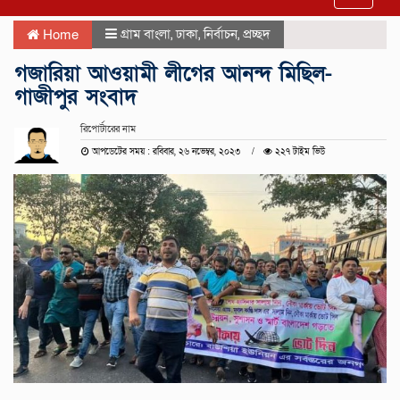
navigat
গ্রাম বাংলা
,
ঢাকা
,
নির্বাচন
,
প্রচ্ছদ
Home
গজারিয়া আওয়ামী লীগের আনন্দ মিছিল-
গাজীপুর সংবাদ
রিপোর্টারের নাম
আপডেটের সময় : রবিবার, ২৬ নভেম্বর, ২০২৩
২২৭ টাইম ভিউ