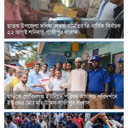
ছাতক উপজেলা দলিল লেখক সমিতির ত্রি-বার্ষিক নির্বাচন
২২ আগষ্ট শনিবার-গাজীপুর সংবাদ
ছাতকে গোবিনগঞ্জ ইউনিয়ন পরিষদ কার্যালয় পরিদর্শনে
ইউএনও মোঃ মহি উদ্দিন-গাজীপুর সংবাদ