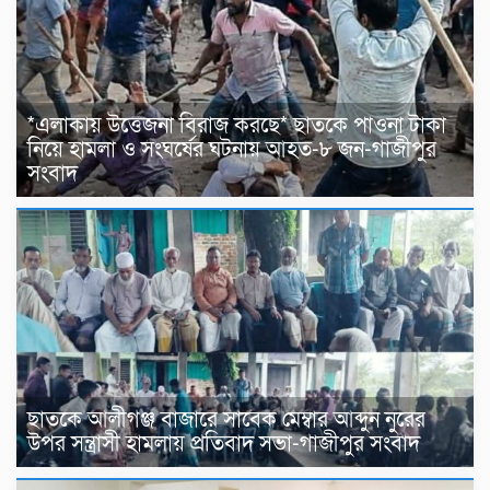
*এলাকায় উত্তেজনা বিরাজ করছে* ছাতকে পাওনা টাকা
নিয়ে হামলা ও সংঘর্ষের ঘটনায় আহত-৮ জন-গাজীপুর
সংবাদ
ছাতকে আলীগঞ্জ বাজারে সাবেক মেম্বার আব্দুন নুরের
উপর সন্ত্রাসী হামলায় প্রতিবাদ সভা-গাজীপুর সংবাদ