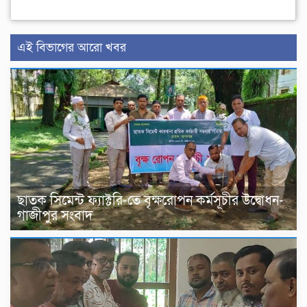
এই বিভাগের আরো খবর
ছাতক সিমেন্ট ফ্যাক্টরি-তে বৃক্ষরোপন কর্মসূচীর উদ্বোধন-
গাজীপুর সংবাদ