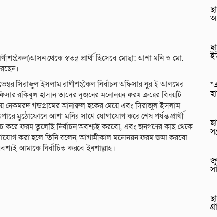
ছা
আ
ছা
ই
াণীশংকৈল)আসন থেকে স্বতন্ত্র প্রার্থী হিসেবে মোছা: আশা মনি ও মো.
রেছেন।
ভেম্বর সিরাজুল ইসলাম রাণীশংকৈল নির্বাচন অফিসার নুর ই আলমের
*এ
হ
ফিসার রকিবুল হাসান তাদের দুজনের মনোনয়ন ফরম ক্রয়ের বিষয়টি
় নেকমরদ গন্ডগ্রামের আনারুল হকের মেয়ে এবং সিরাজুল ইসলাম
ারে মুঠোফোনে আশা মনির সাথে যোগাযোগ করে শেষ পর্যন্ত প্রার্থী
ছা
রচ করে ফরম তুলেছি নির্বাচন অবশ্যই করবো, এবং জনগণের কাছ থেকে
সন
যোগাযোগ করা হলে তিনি বলেন, আগামীকাল মনোনয়ন ফরম জমা করবো
 অবশ্যই আমাকে নির্বাচিত করবে ইনশাল্লাহ।
জু
সা
ছা
গ্