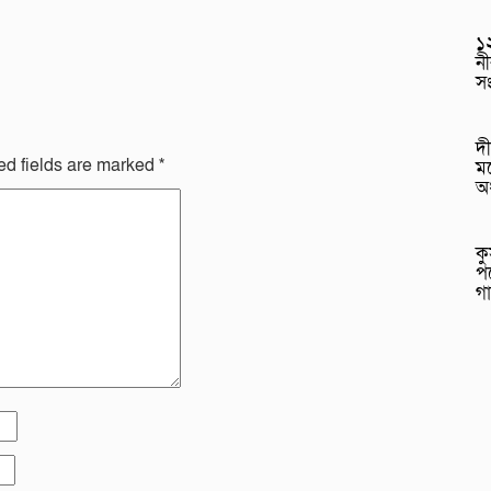
১২
নী
স
দী
ed fields are marked
*
মড
অ
ক
প
গ