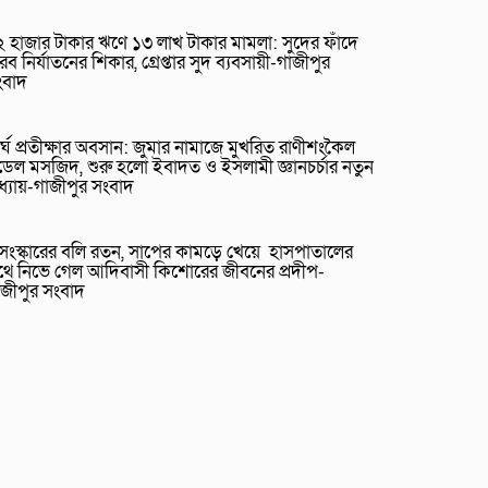
 হাজার টাকার ঋণে ১৩ লাখ টাকার মামলা: সুদের ফাঁদে
রব নির্যাতনের শিকার, গ্রেপ্তার সুদ ব্যবসায়ী-গাজীপুর
ংবাদ
র্ঘ প্রতীক্ষার অবসান: জুমার নামাজে মুখরিত রাণীশংকৈল
েল মসজিদ, শুরু হলো ইবাদত ও ইসলামী জ্ঞানচর্চার নতুন
ধ্যায়-গাজীপুর সংবাদ
ুসংস্কারের বলি রতন, সাপের কামড়ে খেয়ে হাসপাতালের
থে নিভে গেল আদিবাসী কিশোরের জীবনের প্রদীপ-
াজীপুর সংবাদ