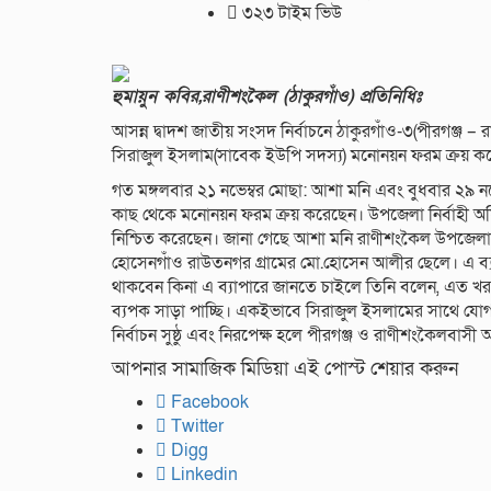
৩২৩ টাইম ভিউ
হুমায়ুন কবির,রাণীশংকৈল (ঠাকুরগাঁও) প্রতিনিধিঃ
আসন্ন দ্বাদশ জাতীয় সংসদ নির্বাচনে ঠাকুরগাঁও-৩(পীরগঞ্জ – র
সিরাজুল ইসলাম(সাবেক ইউপি সদস্য) মনোনয়ন ফরম ক্রয় ক
গত মঙ্গলবার ২১ নভেম্বর মোছা: আশা মনি এবং বুধবার ২৯ ন
কাছ থেকে মনোনয়ন ফরম ক্রয় করেছেন। উপজেলা নির্বাহী অ
নিশ্চিত করেছেন। জানা গেছে আশা মনি রাণীশংকৈল উপজেলায
হোসেনগাঁও রাউতনগর গ্রামের মো.হোসেন আলীর ছেলে। এ ব্যপ
থাকবেন কিনা এ ব্যাপারে জানতে চাইলে তিনি বলেন, এত খ
ব্যপক সাড়া পাচ্ছি। একইভাবে সিরাজুল ইসলামের সাথে 
নির্বাচন সুষ্ঠু এবং নিরপেক্ষ হলে পীরগঞ্জ ও রাণীশংকৈলবাসী
আপনার সামাজিক মিডিয়া এই পোস্ট শেয়ার করুন
Facebook
Twitter
Digg
Linkedin