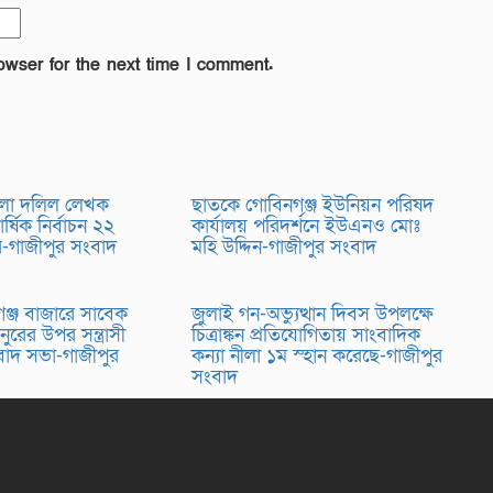
owser for the next time I comment.
লা দলিল লেখক
ছাতকে গোবিনগঞ্জ ইউনিয়ন পরিষদ
র্ষিক নির্বাচন ২২
কার্যালয় পরিদর্শনে ইউএনও মোঃ
র-গাজীপুর সংবাদ
মহি উদ্দিন-গাজীপুর সংবাদ
্জ বাজারে সাবেক
জুলাই গন-অভ্যুত্থান দিবস উপলক্ষে
 নুরের উপর সন্ত্রাসী
চিত্রাঙ্কন প্রতিযোগিতায় সাংবাদিক
িবাদ সভা-গাজীপুর
কন্যা নীলা ১ম স্হান করেছে-গাজীপুর
সংবাদ