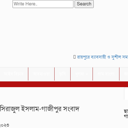
Search
রায়পুরে ব্যাবসায়ী ও সুশীল সমাজ
আইন বিচার
আবহাওয়া
কৃষি
খুলনা
গ্রাম বাংলা
জ
মনি ও সিরাজুল ইসলাম-গাজীপুর সংবাদ
ছা
গ
 ২০২৩