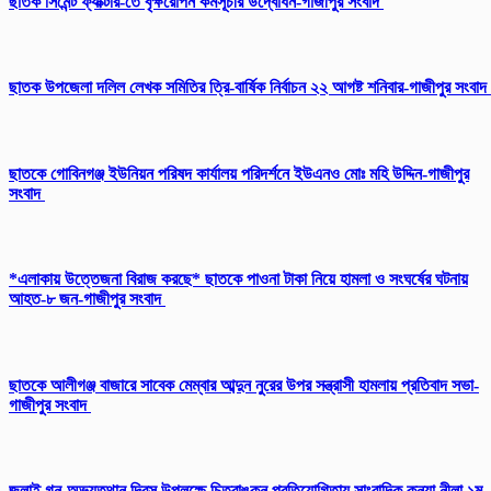
ছাতক সিমেন্ট ফ্যাক্টরি-তে বৃক্ষরোপন কর্মসূচীর উদ্বোধন-গাজীপুর সংবাদ
ছাতক উপজেলা দলিল লেখক সমিতির ত্রি-বার্ষিক নির্বাচন ২২ আগষ্ট শনিবার-গাজীপুর সংবাদ
ছাতকে গোবিনগঞ্জ ইউনিয়ন পরিষদ কার্যালয় পরিদর্শনে ইউএনও মোঃ মহি উদ্দিন-গাজীপুর
সংবাদ
*এলাকায় উত্তেজনা বিরাজ করছে* ছাতকে পাওনা টাকা নিয়ে হামলা ও সংঘর্ষের ঘটনায়
আহত-৮ জন-গাজীপুর সংবাদ
ছাতকে আলীগঞ্জ বাজারে সাবেক মেম্বার আব্দুন নুরের উপর সন্ত্রাসী হামলায় প্রতিবাদ সভা-
গাজীপুর সংবাদ
জুলাই গন-অভ্যুত্থান দিবস উপলক্ষে চিত্রাঙ্কন প্রতিযোগিতায় সাংবাদিক কন্যা নীলা ১ম