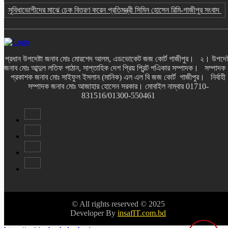
সুবিধাভোগীদের মাঝে চেক বিতরণ করেন প্রতিমন্ত্রী সিমিন হোসেন রিমি-গাজীপুর সংবাদ
প্রধান উপদেষ্টা জনাব মোঃ মোরশেদ আলম, এডভোকেট জজ কোর্ট গাজীপুর। ২। উপদেষ্
জনাব মোঃ আব্দুল লতিফ পাঠান, সাপ্তাহিক দেশ প্রিয় প্রিন্ট পএিকার সম্পাদক। সম্পাদক
প্রকাশক জনাব মোঃ সাইফুল ইসলান (মানিক) এল এল বি জজ কোর্ট গাজীপুর। নির্বাহী
সম্পাদক জনাব মোঃ আজাহার হোসেন সরকার। মোবাইল নাম্বার 01710-
831516/01300-550461
© All rights reserved © 2025
Developer By
insafIT.com.bd