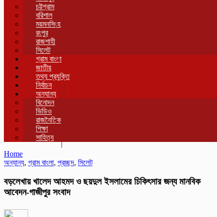
চট্টগ্রাম
বরিশাল
ময়মনসিংহ
রংপুর
রাজশাহী
সিলেট
গ্রাম বাংলা
জাতীয়
তথ্য প্রযুক্তি
নির্বাচন
অন্যান্য
বিনোদন
ভিডিও
রাজনৈতিক
শিক্ষা
সাহিত্য
Home
অন্যান্য
,
গ্রাম বাংলা
,
প্রচ্ছদ
,
সিলেট
বড়লেখায় খালেদ আহমদ ও ছয়দুল ইসলামের চিকিৎসার জন্য মানবিক
আবেদন-গাজীপুর সংবাদ