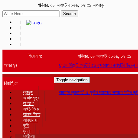
শনিবার, ০৮ অগাস্ট ২০২৬, ০২:৩১ অপরাহ্ন
Search
শিরোনাম:
শনিবার, ০৮ অগাস্ট ২০২৬, ০২:৩১
অপরাহ্ন
ছাতক সিমেন্ট ফ্যাক্টরি-তে বৃক্ষরোপন কর্মসূচীর উদ্বোধন
Toggle navigation
বিঙাপ্তিঃ
প্রচ্ছদ
রায়পুরে ব্যাবসায়ী ও সুশীল সমাজের সম্মানে সাইদ জুট
অকালমৃত্যু
অপরাধ
অর্থনৈতিক
আইন বিচার
আবহাওয়া
কৃষি
খুলনা
গাজীপুর