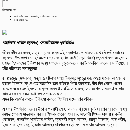
রিপোর্টারের নাম
আপডেটের সময় : মঙ্গলবার, ৫ ডিসেম্বর, ২০২৩
২২২ টাইম ভিউ
শাহরিয়ার শাকিল বড়লেখা, মৌলভীবাজার প্রতিনিধিঃ
জীবন জীবনের জন্য, মানুষ মানুষের জন্য এই স্লোগান কে সামনে রেখে মৌলভীবাজারের
বড়লেখা উপজেলার মোহাম্মদনগর গ্রামের হারিছ আলী( মড়া মিয়ার) ছেলে খালেদ আহমদ,ও
ছয়দুল ইসলামের চিকিৎসার জন্য সমাজের বৃত্তবানদের প্রতি মানবিক আবেদন জানিয়েছেন
তাঁর পরিবারের সদস্যবৃন্দরা।
৫ নভেম্বর (মঙ্গলবার) সন্ধ্যা ৬ ঘটিকার সময় বিশ্বস্ত সুত্রে খবর পেয়ে খালেদ আহমদ ও
ছয়দুল ইসলাম কে দেখতে সরজমিন তাঁর বাড়িতে গিয়ে জানাযায়, দীর্ঘ দিন থেকে খালেদ
আহমদ ও ছয়দুল ইসলাম অসুস্থ অবস্থায় বাড়িতে রয়েছে, তাদের গলায় সমস্যা থাকার
কারনে কোনো রকম কথা বলতে পারতেছে না।
এমন কি অর্থের কারনে চিকিৎসা করাতে হিমসিম খাচ্চে তাঁর পরিবার।
এ সময় উপস্থিত ছিলেন ইতালি প্রবাসী মোহাম্মদনগর গ্রামের কৃতি সন্তান সুলতান মাহমুদ,
সৈয়দা মোকাম মাদ্রাসার প্রধান শিক্ষক তারেক হাসনাত, সহকারী শিক্ষক মাওলানা কবির
হোসাইন, সাংবাদিক শাহরিয়ার শাকিল, ব্যবসায়ী মাছুম আহমদ, ময়নুল ইসলাম, আব্দু শহীদ,
ইমরান আহমদ রাজু, ইসমাম আহমদ,তোফাজ্জল হোসেন, রেদোয়ান আহমদ প্রমুখ।