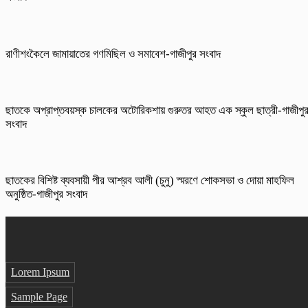
রাণীশংকৈলে জামায়াতের গণমিছিল ও সমাবেশ-গাজীপুর সংবাদ
ছাতকে অপ্রাপ্তবয়স্ক চালকের অটোরিকশায় গুরুতর আহত এক স্কুল ছাত্রী-গাজীপু
সংবাদ
ছাতকের বিশিষ্ট ব্যবসায়ী পীর আশ্রব আলী (চুনু) স্মরণে শোকসভা ও দোয়া মাহফিল
অনুষ্ঠিত-গাজীপুর সংবাদ
Lorem Ipsum
Sample Page