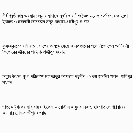
দীর্ঘ প্রতীক্ষার অবসান: জুমার নামাজে মুখরিত রাণীশংকৈল মডেল মসজিদ, শুরু হলো
ইবাদত ও ইসলামী জ্ঞানচর্চার নতুন অধ্যায়-গাজীপুর সংবাদ
কুসংস্কারের বলি রতন, সাপের কামড়ে খেয়ে হাসপাতালের পথে নিভে গেল আদিবাসী
কিশোরের জীবনের প্রদীপ-গাজীপুর সংবাদ
আনন্দ উৎসব মুখর পরিবেশে মহাপ্রভুর আখড়ায় পড়শীর ১২ তম জন্মদিন পালন-গাজীপুর
সংবাদ
ছাতকে ট্রাকের ধাক্কায় সাইকেল আরোহী এক যুবক নিহত, হাসপাতালে পরিবারের
কান্নার রোল-গাজীপুর সংবাদ