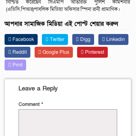
নিশ্চিত করেছেন সিএমপি অতিরিক্ত পুলিশ কমিশনার
(এডিসি.পিআর)পাবলিক মিডিয়া অফিসার স্পিনা রানী প্রামাণিক।
আপনার সামাজিক মিডিয়া এই পোস্ট শেয়ার করুন
Facebook
Twitter
Digg
Linkedin
Reddit
Google Plus
Pinterest
Print
Leave a Reply
Comment
*