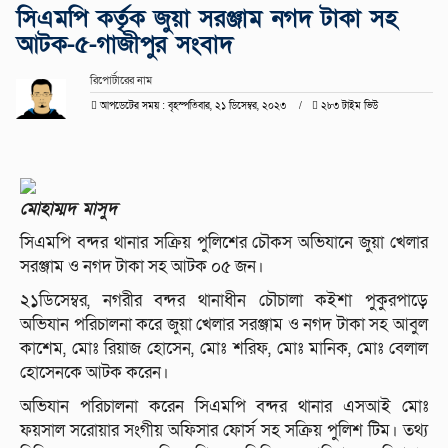
সিএমপি কর্তৃক জুয়া সরঞ্জাম নগদ টাকা সহ
আটক-৫-গাজীপুর সংবাদ
রিপোর্টারের নাম
আপডেটের সময় : বৃহস্পতিবার, ২১ ডিসেম্বর, ২০২৩
২৮৩ টাইম ভিউ
মোহাম্মদ মাসুদ
সিএমপি বন্দর থানার সক্রিয় পুলিশের চৌকস অভিযানে জুয়া খেলার
সরঞ্জাম ও নগদ টাকা সহ আটক ০৫ জন।
২১ডিসেম্বর, নগরীর বন্দর থানাধীন চৌচালা কইশা পুকুরপাড়ে
অভিযান পরিচালনা করে জুয়া খেলার সরঞ্জাম ও নগদ টাকা সহ আবুল
কাশেম, মোঃ রিয়াজ হোসেন, মোঃ শরিফ, মোঃ মানিক, মোঃ বেলাল
হোসেনকে আটক করেন।
অভিযান পরিচালনা করেন সিএমপি বন্দর থানার এসআই মোঃ
ফয়সাল সরোয়ার সংগীয় অফিসার ফোর্স সহ সক্রিয় পুলিশ টিম। তথ্য