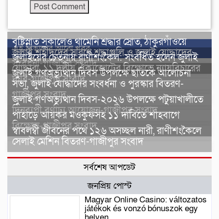
বৃষ্টিস্নাত সকালেও থামেনি শ্রদ্ধার স্রোত, ঠাকুরগাঁওয়ে
এই বিভাগের আরো খবর
জুলাই শহীদদের স্মরণে শ্রদ্ধাঞ্জলি ও জুলাই যোদ্ধাদের
জুলাইয়ের চেতনায় রাণীশংকৈল: সংবর্ধিত হলেন জুলাই
সংবর্ধনা-গাজীপুর সংবাদ
যোদ্ধারা, ১১ দলীয় ঐক্যজোটের বিক্ষোভে ন্যায়বিচারের
জুলাই গণঅভ্যুত্থান দিবস উপলক্ষে ছাতকে আলোচনা
দাবি-গাজীপুর সংবাদ
সভা, জুলাই যোদ্ধাদের সংবর্ধনা ও পুরস্কার বিতরণ-
গাজীপুর সংবাদ
জুলাই গণঅভ্যুত্থান দিবস-২০২৬ উপলক্ষে পটুয়াখালীতে
দিনব্যপী বর্ণাঢ্য আয়োজন-গাজীপুর সংবাদ
পাহাড়ে আয়কর মওকুফসহ ১১ দাবিতে শাহবাগে
বিক্ষোভ-গাজীপুর সংবাদ
স্বাবলম্বী জীবনের পথে ১২৬ অসচ্ছল নারী, রাণীশংকৈলে
সেলাই মেশিন বিতরণ-গাজীপুর সংবাদ
সর্বশেষ আপডেট
জনপ্রিয় পোস্ট
Magyar Online Casino: változatos
játékok és vonzó bónuszok egy
helyen