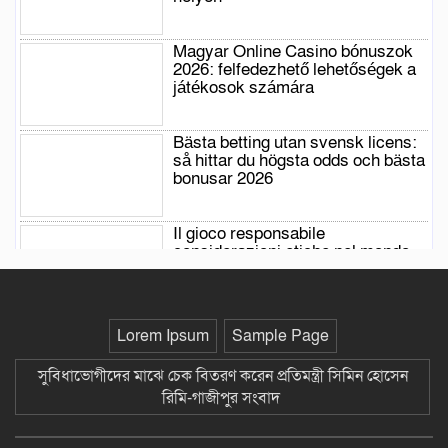
Magyar Online Casino bónuszok
2026: felfedezhető lehetőségek a
játékosok számára
Bästa betting utan svensk licens:
så hittar du högsta odds och bästa
bonusar 2026
Il gioco responsabile
considerazioni etiche nel mondo
del gambling secondo Honeybetz
NV Casino Exklusive High-Stake-
Lorem Ipsum
Sample Page
Turniere
সুবিধাভোগীদের মাঝে চেক বিতরণ করেন প্রতিমন্ত্রী সিমিন হোসেন
রিমি-গাজীপুর সংবাদ
Board Games Y Live Dealer
Option zeus-latam.com – AR Get