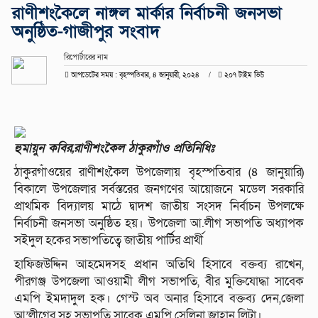
রাণীশংকৈলে নাঙ্গল মার্কার নির্বাচনী জনসভা
অনুষ্ঠিত-গাজীপুর সংবাদ
রিপোর্টারের নাম
আপডেটের সময় : বৃহস্পতিবার, ৪ জানুয়ারী, ২০২৪
২০৭ টাইম ভিউ
হুমায়ুন কবির,রাণীশংকৈল ঠাকুরগাঁও প্রতিনিধিঃ
ঠাকুরগাঁওয়ের রাণীশংকৈল উপজেলায় বৃহস্পতিবার (৪ জানুয়ারি)
বিকালে উপজেলার সর্বস্তরের জনগণের আয়োজনে মডেল সরকারি
প্রাথমিক বিদ্যালয় মাঠে দ্বাদশ জাতীয় সংসদ নির্বাচন উপলক্ষে
নির্বাচনী জনসভা অনুষ্ঠিত হয়। উপজেলা আ.লীগ সভাপতি অধ্যাপক
সইদুল হকের সভাপতিত্বে জাতীয় পার্টির প্রার্থী
হাফিজউদ্দিন আহমেদসহ প্রধান অতিথি হিসাবে বক্তব্য রাখেন,
পীরগঞ্জ উপজেলা আওয়ামী লীগ সভাপতি, বীর মুক্তিযোদ্ধা সাবেক
এমপি ইমদাদুল হক। গেস্ট অব অনার হিসাবে বক্তব্য দেন,জেলা
আ’লীগের সহ সভাপতি সাবেক এমপি সেলিনা জাহান লিটা।