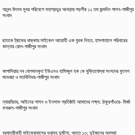
আনন্দ উৎসব মুখর পরিবেশে মহাপ্রভুর আখড়ায় পড়শীর ১২ তম জন্মদিন পালন-গাজীপুর
সংবাদ
ছাতকে ট্রাকের ধাক্কায় সাইকেল আরোহী এক যুবক নিহত, হাসপাতালে পরিবারের
কান্নার রোল-গাজীপুর সংবাদ
কাপাসিয়ায় নব যোগদানকৃত ইউএনও হাফিজুল হক কে মুক্তিযোদ্ধা সংসদের ফুলেল
শুভেচ্ছা ও মতবিনিময়-গাজীপুর সংবাদ
ন্যায়বিচার, আইনের শাসন ও ইনসাফ প্রতিষ্ঠাই আমাদের লক্ষ্য: ঠাকুরগাঁওয়ে- মির্জা
ফখরুল-গাজীপুর সংবাদ
বরযাত্রীবাহী মাইক্রোবাসের ভয়াবহ দুর্ঘটনা, আহত ১৩; দুইজনের অবস্থা