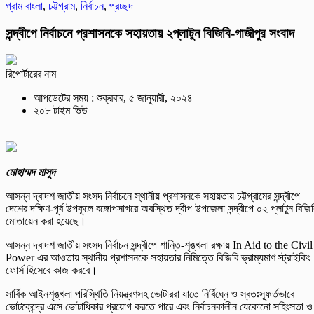
গ্রাম বাংলা
,
চট্টগ্রাম
,
নির্বাচন
,
প্রচ্ছদ
সন্দ্বীপে নির্বাচনে প্রশাসনকে সহায়তায় ২প্লাটুন বিজিবি-গাজীপুর সংবাদ
রিপোর্টারের নাম
আপডেটের সময় : শুক্রবার, ৫ জানুয়ারী, ২০২৪
২০৮ টাইম ভিউ
মোহাম্মদ মাসুদ
আসন্ন দ্বাদশ জাতীয় সংসদ নির্বাচনে স্থানীয় প্রশাসনকে সহায়তায় চট্টগ্রামের সন্দ্বীপে
দেশের দক্ষিণ-পূর্ব উপকূলে বঙ্গোপসাগরে অবস্থিত দ্বীপ উপজেলা সন্দ্বীপে ০২ প্লাটুন বিজিব
মোতায়েন করা হয়েছে।
আসন্ন দ্বাদশ জাতীয় সংসদ নির্বাচন সন্দ্বীপে শান্তি-শৃঙ্খলা রক্ষায় In Aid to the Civil
Power এর আওতায় স্থানীয় প্রশাসনকে সহায়তার নিমিত্তে বিজিবি ভ্রাম্যমাণ স্ট্রাইকিং
ফোর্স হিসেবে কাজ করবে।
সার্বিক আইনশৃঙ্খলা পরিস্থিতি নিয়ন্ত্রণসহ ভোটাররা যাতে নির্বিঘ্নে ও স্বতঃস্ফূর্তভাবে
ভোটকেন্দ্রে এসে ভোটাধিকার প্রয়োগ করতে পারে এবং নির্বাচনকালীন যেকোনো সহিংসতা ও