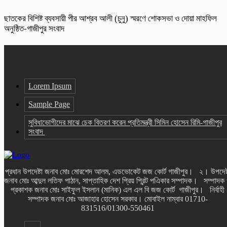
ছাতকের বিশিষ্ট ব্যবসায়ী পীর আশ্রব আলী (চুনু) স্মরণে শোকসভা ও দোয়া মাহফিল
অনুষ্ঠিত-গাজীপুর সংবাদ
Lorem Ipsum
Sample Page
সুবিধাভোগীদের মাঝে চেক বিতরণ করেন প্রতিমন্ত্রী সিমিন হোসেন রিমি-গাজীপুর
সংবাদ
প্রধান উপদেষ্টা জনাব মোঃ মোরশেদ আলম, এডভোকেট জজ কোর্ট গাজীপুর। ২। উপদেষ্
জনাব মোঃ আব্দুল লতিফ পাঠান, সাপ্তাহিক দেশ প্রিয় প্রিন্ট পএিকার সম্পাদক। সম্পাদক
প্রকাশক জনাব মোঃ সাইফুল ইসলান (মানিক) এল এল বি জজ কোর্ট গাজীপুর। নির্বাহী
সম্পাদক জনাব মোঃ আজাহার হোসেন সরকার। মোবাইল নাম্বার 01710-
831516/01300-550461