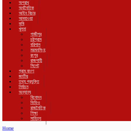
অপরাধ
অর্থনৈতিক
আইন বিচার
আবহাওয়া
কৃষি
খুলনা
গাজীপুর
চট্টগ্রাম
বরিশাল
ময়মনসিংহ
রংপুর
রাজশাহী
সিলেট
গ্রাম বাংলা
জাতীয়
তথ্য প্রযুক্তি
নির্বাচন
অন্যান্য
বিনোদন
ভিডিও
রাজনৈতিক
শিক্ষা
সাহিত্য
Home