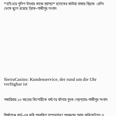
*হাইওয়ে পুলিশ উদ্ধার কাজে ব্যাস্ত* ছাতকের জাউয়া বাজার ব্রিজে রেলিং
ভেঙ্গে ঝুলে রয়েছে ট্রাক-গাজীপুর সংবাদ
SierraCasino: Kundenservice, der rund um die Uhr
verfügbar ist
গজারিয়ায় ১৩ বছরের কিশোরীকে ধর্ষণের ঘটনায় যুবক গ্রেপ্তার-গাজীপুর সংবাদ
​মির্জাগঞ্জে বার্ড-এর কৃষি প্রযুক্তি সম্প্রসারণ প্রকল্পের গ্রাম অরিয়েন্টেশন ও