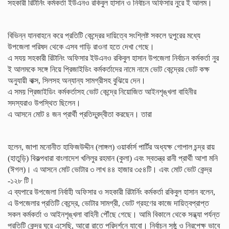
সহকারী রিটার্নিং কর্মকর্তা ইউএনও রকিবুল হাসান ও নির্বাচন অফিসার নুরে ই আলম।
বিভিন্ন যানবাহনে করে প্রতিটি কেন্দ্রের দায়িত্বে সংশ্লিষ্ট সকলে দুপুরের মধ্যে
উপজেলা পরিষদ থেকে এসব গাড়ি রাওনা হতে দেখা গেছে।
এ সযয় সহকারী রিটানিং অফিসার ইউএনও রকিবুল হাসান উপজেলা নির্বাচন কর্মকর্তা নুর
ই আলমকে সঙ্গে নিয়ে প্রিজাইডিং কর্মকর্তাদের নামে নামে ভোট কেন্দ্রের ভোট কক্ষ
অনুযায়ী বাক্স, সিলসহ অন্যান্য সামগ্রীসহ বুঝিয়ে দেন।
এ সময় প্রিজাইডিং কর্মকর্তাসহ ভোট কেন্দ্রে নিয়োজিত আইনশৃঙ্খলা বাহিনীর
সদস্যরাও উপস্থিত ছিলেন।
এ আসনে মোট ৪ জন প্রার্থী প্রতিদ্বন্দ্বীতা করছেন। তারা
হলেন, জাপা মনোনীত হাফিজউদ্দীন (লাঙ্গল) ওয়ার্কার্স পার্টির অধ্যক্ষ গোপাল চন্দ্র রায়
(হাতুড়ি) বিকল্পধারা বাংলাদেশ খলিলুর রহমান (কুলা) এবং স্বতন্ত্র রানী প্রার্থী আশা মনি
(ঈগল)। এ আসনে মোট ভোটার ৩ লাখ ৪৪ হাজার ৩৫৪টি। এবং মোট ভোট কেন্দ্র
-১২৮ টি।
এ ব্যপারে উপজেলা নির্বাহী অফিসার ও সহকারী রিটার্নিং কর্মকর্তা রকিবুল হাসান বলেন,
এ উপজেলার প্রতিটি কেন্দ্রে, ভোটার সামগ্রী, ভোট গ্রহণের কাজে দায়িত্বপ্রাপ্ত
সকল কর্মকর্তা ও আইনশৃঙ্খলা বাহিনী পৌঁছে গেছে। আমি বিকালে থেকে সন্ধ্যা পর্যন্ত
প্রতিটি কেন্দ্র ঘুরে এসেছি, আরো রাতে পরিদর্শনে যাবো। নির্বাচন সুষ্ঠু ও নিরপেক্ষ ভাবে