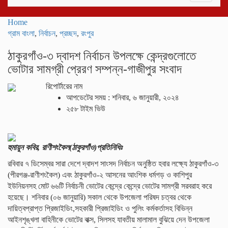
navigati
Home
গ্রাম বাংলা
,
নির্বাচন
,
প্রচ্ছদ
,
রংপুর
ঠাকুরগাঁও-৩ দ্বাদশ নির্বাচন উপলক্ষে কেন্দ্রগুলোতে
ভোটার সামগ্রী প্রেরণ সম্পন্ন-গাজীপুর সংবাদ
রিপোর্টারের নাম
আপডেটের সময় : শনিবার, ৬ জানুয়ারী, ২০২৪
২৫৮ টাইম ভিউ
হুমায়ুন কবির, রাণীশংকৈল(ঠাকুরগাঁও)প্রতিনিধিঃ
রবিবার ৭ ডিসেম্বর সারা দেশে দ্বাদশ সাংসদ নির্বাচন অনুষ্ঠিত হবার লক্ষ্যে ঠাকুরগাঁও-৩
(পীরগঞ্জ-রাণীশংকৈল) এবং ঠাকুরগাঁও-২ আসনের আংশিক ধর্মগড় ও কাশিপুর
ইউনিয়নসহ মোট ৬৬টি নির্বাচনী ভোটের কেন্দ্রে কেন্দ্রে ভোটের সামগ্রী সরবরাহ করে
হয়েছে। শনিবার (০৬ জানুয়ারি) সকাল থেকে উপজেলা পরিষদ চত্বর থেকে
দায়িত্বপ্রাপ্ত প্রিজাইডিং,সহকারী প্রিজাইডিং ও পুলিং কর্মকর্তাসহ বিভিন্ন
আইনশৃঙ্খলা বাহিনীকে ভোটের বাক্স, সিলসহ যাবতীয় মালামাল বুঝিয়ে দেন উপজেলা