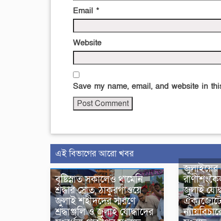
Email
*
Website
Save my name, email, and website in this
এই বিভাগের আরো খবর
জুলাইয়ের
বৃষ্টিস্নাত সকালেও থামেনি
রাণীশংকৈল
শ্রদ্ধার স্রোত, ঠাকুরগাঁওয়ে
জুলাই যোদ
জুলাই শহীদদের স্মরণে
ঐক্যজোটে
শ্রদ্ধাঞ্জলি ও জুলাই যোদ্ধাদের
ন্যায়বিচা