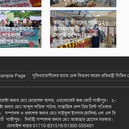
গাজীপুর সংবাদ
স্বাবলম্বী জীবনের পথে ১২৬
আয়কর মওকুফসহ
অসচ্ছল নারী, রাণীশংকৈলে
ে শাহবাগে
সেলাই মেশিন বিতরণ-
গাজীপুর সংবাদ
গাজীপুর সংবাদ
Sample Page
সুবিধাভোগীদের মাঝে চেক বিতরণ করেন প্রতিমন্ত্রী সিমিন
উপদেষ্টা জনাব মোঃ মোরশেদ আলম, এডভোকেট জজ কোর্ট গাজীপুর। ২।
টা জনাব মোঃ আব্দুল লতিফ পাঠান, সাপ্তাহিক দেশ প্রিয় প্রিন্ট পএিকার
। সম্পাদক ও প্রকাশক জনাব মোঃ সাইফুল ইসলান (মানিক) এল এল বি
্ট গাজীপুর। নির্বাহী সম্পাদক জনাব মোঃ আজাহার হোসেন সরকার।
মোবাইল নাম্বার 01710-831516/01300-550461