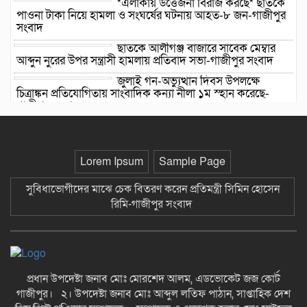
*এলাকায় উত্তেজনা বিরাজ করছে* ছাতকে
পাওনা টাকা নিয়ে হামলা ও সংঘর্ষের ঘটনায় আহত-৮ জন-গাজীপুর
সংবাদ
ছাতকে আলীগঞ্জ বাজারে সাবেক মেম্বার
আব্দুন নুরের উপর সন্ত্রাসী হামলায় প্রতিবাদ সভা-গাজীপুর সংবাদ
জুলাই গন-অভ্যুত্থান দিবস উপলক্ষে
চিত্রাঙ্কন প্রতিযোগিতায় সাংবাদিক কন্যা নীলা ১ম স্হান করেছে-
গাজীপুর সংবাদ
ছাতকে বিদ্যুৎ বিল, লোডশেডিংয়ের
প্রতিবাদে চরবাড়ুকা গ্রামের গ্রাহকদের
প্রতিবাদ ও ক্ষোভ-গাজীপুর সংবাদ
Lorem Ipsum
Sample Page
১২ হাজার টাকার ঋণে ১৩ লাখ টাকার
সুবিধাভোগীদের মাঝে চেক বিতরণ করেন প্রতিমন্ত্রী সিমিন হোসেন
মামলা: সুদের ফাঁদে নীরব নির্যাতনের
রিমি-গাজীপুর সংবাদ
শিকার, গ্রেপ্তার সুদ ব্যবসায়ী-গাজীপুর
সংবাদ
দীর্ঘ প্রতীক্ষার অবসান: জুমার নামাজে
মুখরিত রাণীশংকৈল মডেল মসজিদ, শুরু
হলো ইবাদত ও ইসলামী জ্ঞানচর্চার নতুন
প্রধান উপদেষ্টা জনাব মোঃ মোরশেদ আলম, এডভোকেট জজ কোর্ট
অধ্যায়-গাজীপুর সংবাদ
গাজীপুর। ২। উপদেষ্টা জনাব মোঃ আব্দুল লতিফ পাঠান, সাপ্তাহিক দেশ