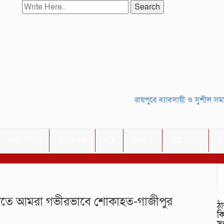
Search
রায়পুরে ব্যাবসায়ী ও সুশীল সমাজ
আইন বিচার
আবহাওয়া
কৃষি
খুলনা
গ্রাম বাংলা
জ
ত্যুতে আমরা গভীরভাবে শোকাহত-গাজীপুর
ঠা
ক
স