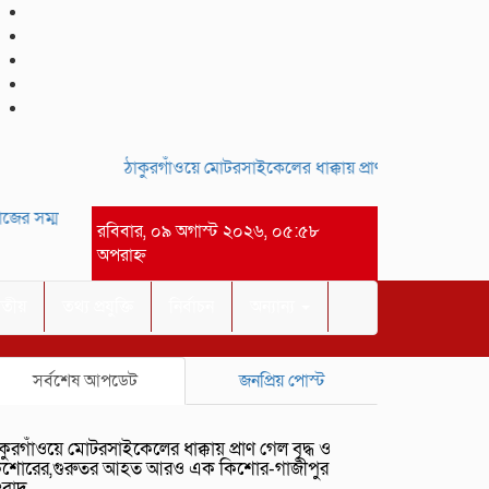
ঠাকুরগাঁওয়ে মোটরসাইকেলের ধাক্কায় প্রাণ গেল বৃদ্ধ ও ক
ের সম্মানে সাইদ জুটনের ইফতার মাহফিল অনুষ্ঠিত।-গাজীপুর সংবাদ
আসসালামু 
রবিবার, ০৯ অগাস্ট ২০২৬, ০৫:৫৮
অপরাহ্ন
াতীয়
তথ্য প্রযুক্তি
নির্বাচন
অন্যান্য
সর্বশেষ আপডেট
জনপ্রিয় পোস্ট
কুরগাঁওয়ে মোটরসাইকেলের ধাক্কায় প্রাণ গেল বৃদ্ধ ও
িশোরের,গুরুতর আহত আরও এক কিশোর-গাজীপুর
ংবাদ