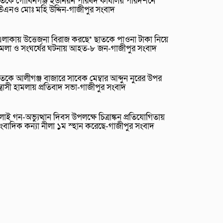
তকে গোবিনগঞ্জ ইউনিয়ন পরিষদ কার্যালয় পরিদর্শনে
উএনও মোঃ মহি উদ্দিন-গাজীপুর সংবাদ
লাকায় উত্তেজনা বিরাজ করছে* ছাতকে পাওনা টাকা নিয়ে
ামলা ও সংঘর্ষের ঘটনায় আহত-৮ জন-গাজীপুর সংবাদ
তকে আলীগঞ্জ বাজারে সাবেক মেম্বার আব্দুন নুরের উপর
্ত্রাসী হামলায় প্রতিবাদ সভা-গাজীপুর সংবাদ
লাই গন-অভ্যুত্থান দিবস উপলক্ষে চিত্রাঙ্কন প্রতিযোগিতায়
ংবাদিক কন্যা নীলা ১ম স্হান করেছে-গাজীপুর সংবাদ