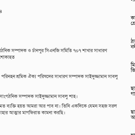
২৪
কা
গ্
ঠ
নদ
ংগঠনিক সম্পাদক ও চাঁনপুর সিএনজি সমিতি ৭০৭ শাখার সাধারণ
ে শোকাহত
মি
জ
ড়ক পরিনহন শ্রমিক ঐক্য পরিষদের সাধারণ সম্পাদক সাইদুজ্জামান সাবলু
ছা
গ
 সাংগঠনিক সম্পাদক সাইদুজ্জামান সাবলু শাহ।
র মত ব্যক্তি হয়ত আমরা আর পাব না। তিনি একদিকে যেমন সহজ সরল
ছা
তাহার আত্মার মাগফিরাত কামনা করছি।
আ