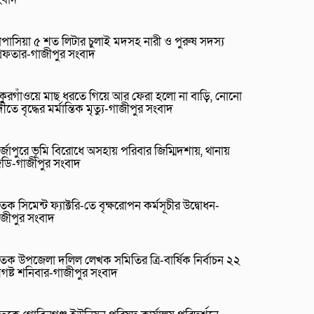
পাসিয়া ৫ শত লিটার চুলাই মদসহ নারী ও পুরুষ সদস্য
রেফতার-গাজীপুর সংবাদ
াকুরগাঁওয়ে মাছ ধরতে গিয়ে আর ফেরা হলো না বাড়ি, নোনো
ীতে বৃদ্ধের মর্মান্তিক মৃত্যু-গাজীপুর সংবাদ
র্জাপুরে ভূমি বিরোধে অসহায় পরিবার জিম্মিদশায়, থানায়
িডি-গাজীপুর সংবাদ
তক সিমেন্ট ফ্যাক্টরি-তে বৃক্ষরোপন কর্মসূচীর উদ্বোধন-
াজীপুর সংবাদ
তক উপজেলা দলিল লেখক সমিতির ত্রি-বার্ষিক নির্বাচন ২২
গষ্ট শনিবার-গাজীপুর সংবাদ