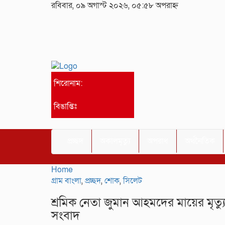
রবিবার, ০৯ অগাস্ট ২০২৬, ০৫:৫৮ অপরাহ্ন
শিরোনাম:
বিঙাপ্তিঃ
প্রচ্ছদ
অকালমৃত্যু
অপরাধ
অর্থনৈতিক
Home
গ্রাম বাংলা
,
প্রচ্ছদ
,
শোক
,
সিলেট
শ্রমিক নেতা জুমান আহমদের মায়ের মৃ
সংবাদ