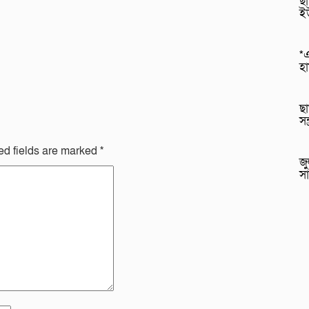
ছা
ই
*এ
হ
ছা
সন
ed fields are marked
*
জু
সা