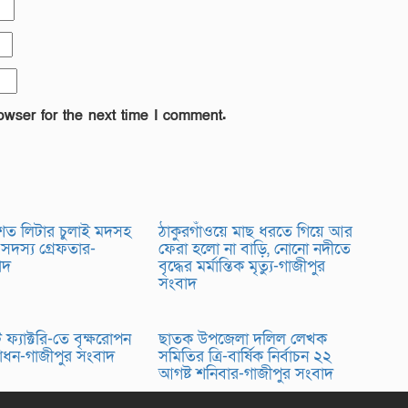
owser for the next time I comment.
 শত লিটার চুলাই মদসহ
ঠাকুরগাঁওয়ে মাছ ধরতে গিয়ে আর
 সদস্য গ্রেফতার-
ফেরা হলো না বাড়ি, নোনো নদীতে
বাদ
বৃদ্ধের মর্মান্তিক মৃত্যু-গাজীপুর
সংবাদ
ফ্যাক্টরি-তে বৃক্ষরোপন
ছাতক উপজেলা দলিল লেখক
্বোধন-গাজীপুর সংবাদ
সমিতির ত্রি-বার্ষিক নির্বাচন ২২
আগষ্ট শনিবার-গাজীপুর সংবাদ