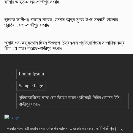
ঘটনায় আহত-৮ জন-গাজীপুর সংবাদ
ছাতকে আলীগঞ্জ বাজারে সাবেক মেম্বার আব্দুন নুরের উপর সন্ত্রাসী হামলায়
প্রতিবাদ সভা-গাজীপুর সংবাদ
জুলাই গন-অভ্যুত্থান দিবস উপলক্ষে চিত্রাঙ্কন প্রতিযোগিতায় সাংবাদিক কন্যা
নীলা ১ম স্হান করেছে-গাজীপুর সংবাদ
Lorem Ipsum
Sample Page
সুবিধাভোগীদের মাঝে চেক বিতরণ করেন প্রতিমন্ত্রী সিমিন হোসেন রিমি-
গাজীপুর সংবাদ
প্রধান উপদেষ্টা জনাব মোঃ মোরশেদ আলম, এডভোকেট জজ কোর্ট গাজীপুর। ২।