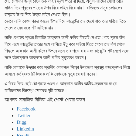
সেচ দেওয়ার জন্য বৈদ্যুতিক লাইন ড্রপ পারে না দিয়ে, এলুমিনিয়ামের খোলা তারে
লাইন দিয়ে পুকুরের পাড়ের উপর দিয়ে লাইন নিয়ে যায়। রাত্রিতে মানুষ চলাচলের
রাস্তার উপর দিয়ে উক্ত লাইন দেওয়া ছিল।
ভোরে লাকি বেগম গরুর গবরের উপর দিয়ে কারেন্টের তার দেখে হাত তার সরিয়ে দিতে
গেলে তারের সঙ্গে শট আটকে যায়।
লাকি বেগমের শ্বশুর ভিকটিম আক্কাস আলী ফকির বিষয়টি দেখতে পেয়ে দ্রুত বাঁশ
নিয়ে এসে কারেন্টের তারের সঙ্গে লাগিয়ে উঁচু করে সরিয়ে দিতে গেলে তার বাঁশ থেকে
পিছলে আক্কাস আলী কাঁধের উপরে এসে তার পড়ে যায় এবং কারেন্টের শট লেগে সঙ্গে
সঙ্গে ঘটনাস্থলে আক্কাস আলী ফকির মৃত্যুবরণ করেন।
লাকি বেগমকে উদ্ধার করে স্থানীয় লোকজন সিংড়া উপজেলা স্বাস্থ্য কমপ্লেক্সএ নিয়ে
আসলে কর্তব্যরত চিকিৎসক লাকি বেগমকে মৃত্যু ঘোষণা করেন।
এ বিষয় নিয়ে ছোট চৌগ্রামে গুঞ্জন ও আক্কাস আলীর আত্মীয়-স্বজনের মধ্যে
হামিদুলদের বিরুদ্ধে ক্ষোভের সৃষ্টি হয়েছে।
আপনার সামাজিক মিডিয়া এই পোস্ট শেয়ার করুন
Facebook
Twitter
Digg
Linkedin
Reddit