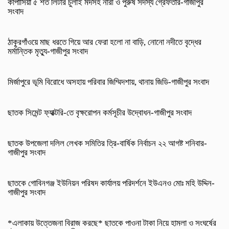
কাপাসিয়া ৫ শত লিটার চুলাই মদসহ নারী ও পুরুষ সদস্য গ্রেফতার-গাজীপুর
সংবাদ
ঠাকুরগাঁওয়ে মাছ ধরতে গিয়ে আর ফেরা হলো না বাড়ি, নোনো নদীতে বৃদ্ধের
মর্মান্তিক মৃত্যু-গাজীপুর সংবাদ
মির্জাপুরে ভূমি বিরোধে অসহায় পরিবার জিম্মিদশায়, থানায় জিডি-গাজীপুর সংবাদ
ছাতক সিমেন্ট ফ্যাক্টরি-তে বৃক্ষরোপন কর্মসূচীর উদ্বোধন-গাজীপুর সংবাদ
ছাতক উপজেলা দলিল লেখক সমিতির ত্রি-বার্ষিক নির্বাচন ২২ আগষ্ট শনিবার-
গাজীপুর সংবাদ
ছাতকে গোবিনগঞ্জ ইউনিয়ন পরিষদ কার্যালয় পরিদর্শনে ইউএনও মোঃ মহি উদ্দিন-
গাজীপুর সংবাদ
*এলাকায় উত্তেজনা বিরাজ করছে* ছাতকে পাওনা টাকা নিয়ে হামলা ও সংঘর্ষের