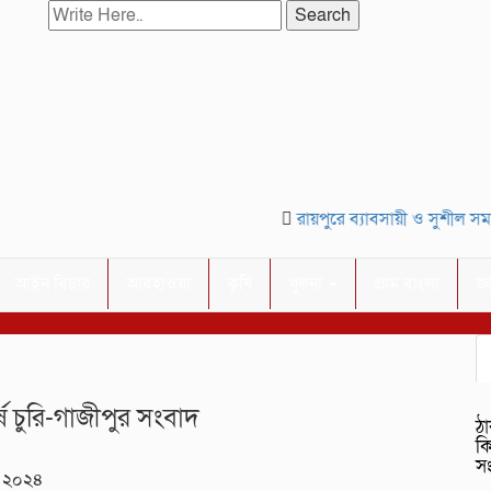
Search
রায়পুরে ব্যাবসায়ী ও সুশীল সমাজ
আইন বিচার
আবহাওয়া
কৃষি
খুলনা
গ্রাম বাংলা
জ
ধর্ষ চুরি-গাজীপুর সংবাদ
ঠা
ক
স
, ২০২৪