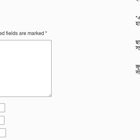
*এ
হ
ed fields are marked
*
ছা
সন
জু
সা