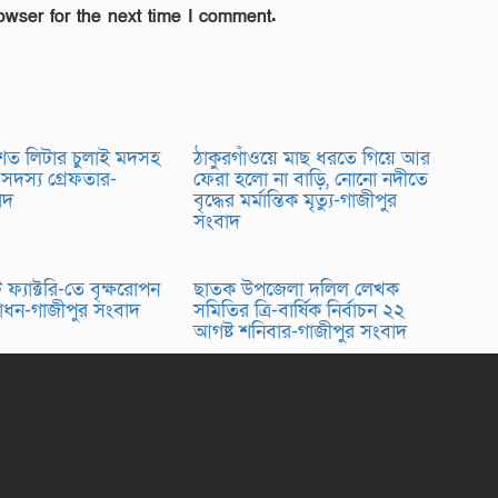
owser for the next time I comment.
 শত লিটার চুলাই মদসহ
ঠাকুরগাঁওয়ে মাছ ধরতে গিয়ে আর
 সদস্য গ্রেফতার-
ফেরা হলো না বাড়ি, নোনো নদীতে
বাদ
বৃদ্ধের মর্মান্তিক মৃত্যু-গাজীপুর
সংবাদ
ফ্যাক্টরি-তে বৃক্ষরোপন
ছাতক উপজেলা দলিল লেখক
্বোধন-গাজীপুর সংবাদ
সমিতির ত্রি-বার্ষিক নির্বাচন ২২
আগষ্ট শনিবার-গাজীপুর সংবাদ