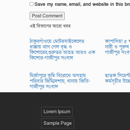
Save my name, email, and website in this br
এই বিভাগের আরো খবর
ঠাকুরগাঁওয়ে মোটরসাইকেলের
কাপাসিয়া ৫
ধাক্কায় প্রাণ গেল বৃদ্ধ ও
নারী ও পুরুষ
কিশোরের,গুরুতর আহত আরও এক
গাজীপুর সং
কিশোর-গাজীপুর সংবাদ
মির্জাপুরে ভূমি বিরোধে অসহায়
ছাতক সিমেন্ট 
পরিবার জিম্মিদশায়, থানায় জিডি-
কর্মসূচীর উদ
গাজীপুর সংবাদ
Lorem Ipsum
Sample Page