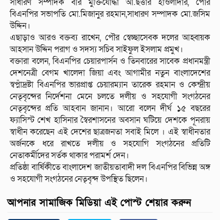
সাধারণ সম্পাদক বীর মুক্তিযোদ্ধা আ.ছত্তার হাওলাদার, পৌর
বিএনপির সভাপতি মো.মিজানুর রহমান,সাধারণ সম্পাদক মো.জসিম
উদ্দিন।
এছাড়াও আরও বক্তব্য রাখেন, পৌর স্বেচ্ছাসেবক দলের আহ্বায়ক
আহসান উদ্দিন পরাগ ও সদস্য সচিব সাইফুল ইসলাম প্রমুখ।
বক্তারা বলেন, বিএনপির চেয়ারপার্সন ও তিনবারের সাবেক প্রধানমন্ত্রী
দেশনেত্রী বেগম খালেদা জিয়া এবং আগামীর নতুন বাংলাদেশের
স্বপ্নাঁদ্রষ্টা বিএনপির ভারপ্রাপ্ত চেয়ারম্যান তারেক রহমান ও কেন্দ্রীয়
নেতৃবৃন্দের নির্দেশনা মেনে চলতে দলীয় ও সহযোগী সংগঠনের
নেতৃবৃন্দের প্রতি আহবান জানান। আরো বলেন দীর্ঘ ১৫ বছরের
ফ্যাসিস্ট শেখ হাসিনার স্বৈরশাসনের অবসান ঘটিয়ে দেশকে পূনরায়
স্বাধীন করেছেন এই দেশের ছাত্রজনতা সবাই মিলে । এই স্বাধীনতার
অর্জনকে ধরে রাখতে দলীয় ও সহযোগি সংগঠনের প্রতিটি
নেতাকর্মীদের সর্তক থাকার পরামর্শ দেন।
প্রতিষ্ঠা বার্ষিকীতে বাংলাদেশ জাতীয়তাবাদী দল বিএনপির বিভিন্ন অঙ্গ
ও সহযোগী সংগঠনের নেতৃবৃন্দ উপস্থিত ছিলেন।
আপনার সামাজিক মিডিয়া এই পোস্ট শেয়ার করুন