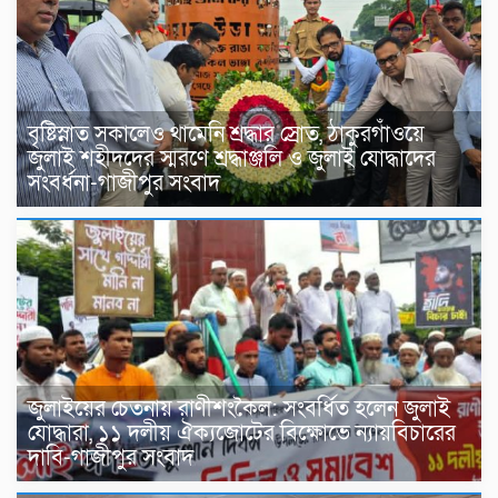
বৃষ্টিস্নাত সকালেও থামেনি শ্রদ্ধার স্রোত, ঠাকুরগাঁওয়ে
জুলাই শহীদদের স্মরণে শ্রদ্ধাঞ্জলি ও জুলাই যোদ্ধাদের
সংবর্ধনা-গাজীপুর সংবাদ
জুলাইয়ের চেতনায় রাণীশংকৈল: সংবর্ধিত হলেন জুলাই
যোদ্ধারা, ১১ দলীয় ঐক্যজোটের বিক্ষোভে ন্যায়বিচারের
দাবি-গাজীপুর সংবাদ