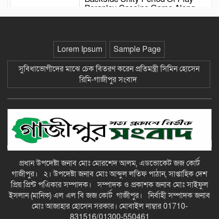
Peraplay Cassino Game Along
My Mobile River Twist — Australia
Sign Up Today loft-casino.com
Aktivieren Wöchentlichen
Lorem Ipsum
Sample Page
Angeboten Ununterbrochen
SmokAce Casino — Deutschland
সুবিধাভোগীদের মাঝে চেক বিতরণ করেন প্রতিমন্ত্রী সিমিন হোসেন
Bet Now
রিমি-গাজীপুর সংবাদ
Exact Improving Bis 50 %
Cashback On Red Jede Calendar
Week _ Germany Enjoy the Game
casinogofish-de.com
Peut As Période De Jeu TTJL
Casino De Jeux Dargent Mise Sur
Mon Mobile River Gimmick
kingchanceplay.com _ France
প্রধান উপদেষ্টা জনাব মোঃ মোরশেদ আলম, এডভোকেট জজ কোর্ট
Claim Bonus
গাজীপুর। ২। উপদেষ্টা জনাব মোঃ আব্দুল লতিফ পাঠান, সাপ্তাহিক দেশ
Non Top-Up Promotion Conditions
প্রিয় প্রিন্ট পএিকার সম্পাদক। সম্পাদক ও প্রকাশক জনাব মোঃ সাইফুল
Qbet Online Casino – Europese
ইসলান (মানিক) এল এল বি জজ কোর্ট গাজীপুর। নির্বাহী সম্পাদক জনাব
Unie Try It Now
মোঃ আজাহার হোসেন সরকার। মোবাইল নাম্বার 01710-
831516/01300-550461