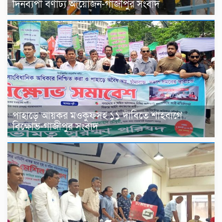
দিনব্যপী বর্ণাঢ্য আয়োজন-গাজীপুর সংবাদ
পাহাড়ে আয়কর মওকুফসহ ১১ দাবিতে শাহবাগে
বিক্ষোভ-গাজীপুর সংবাদ