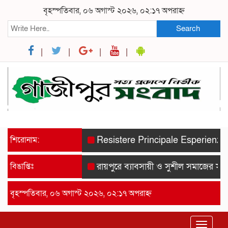
বৃহস্পতিবার, ০৬ অগাস্ট ২০২৬, ০২:১৭ অপরাহ্ন
Search
শিরোনাম:
Resistere Principale Esperienze Spor
বিঙাপ্তিঃ
রায়পুরে ব্যাবসায়ী ও সুশীল সমাজের সম্মানে
বৃহস্পতিবার, ০৬ অগাস্ট ২০২৬, ০২:১৭ অপরাহ্ন
Toggle