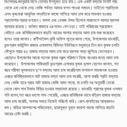
ডিসেম্বর-জানুয়ারি মাসে তোলার উপযুক্ত হয়ে যায়। এক একটি বস্তায় তিনটি গাছ
থেকে এক থেকে দেড় কেজি পর্যন্ত আদার ফলন পাওয়া সম্ভব। তাইতো প্রান্তিক
এসব কৃষকেরা আধুনিক পদ্ধতিকে কাজে লাগিয়ে আদা চাষ করে লাভবান হওয়ার
প্রত্যাশার প্রহর গুণছেন। মসলা এবং ভেষজ ঔষধ হিসেবে সারাদেশে আদার ব্যাপক
ব্যবহার রয়েছে। বর্তমান বাজারে এর দামও বেশ চড়া। তাই পরিবারের প্রয়োজন
মেটাতে এবং বানিজ্যিকভাবে বাড়তি আয়ের আশায় বস্তায় আদা চাষ শুরু করেছেন
বলেও তারা জানান। রাণীশংকৈল কৃষি অফিস সূত্রে জানা গেছে, উপজেলার ভাংবাড়ী,
ভন্ডগ্রাম কাউন্সিল বাজার এলাকাসহ বিভিন্ন ইউনিয়নে শুধুমাত্র তিন জন কৃষক চলতি
মৌসুমে প্রায় ৪৫ হাজার বস্তায় আদা চাষ করে ব্যাপক সাড়া জুগিয়ে ফেলেছেন।
এছাড়াও উপজেলার আরো অনেক কৃষক স্বল্প পরিমাণে নিজে খাওয়ার জন্য আদা চাষ
করেছেন। উপজেলার গাজিরহাট ভন্ডগ্রাম এলাকার কৃষক দুলাল হোসেন জানান, গত
বছর পরীক্ষা মূলকভাবে দু’শ বস্তায় আদা চাষ করেছিলাম ফলাফল লাভজনক হওয়ায়
এবছর বানিজ্যিকভাবে আট হাজার বস্তা আদা চাষ করেছি, আশা করছি প্রতি বস্তায়
দেড় কেজি হারে প্রায় আট হাজার কেজি আদা পাবো, যা চলতি দর অনুযায়ী তেরো
থেকে ষোল লাখ টাকায় বিক্রি হওয়ার সম্ভাবনা রয়েছে। ভাংবাড়ি গ্রামের কৃষক ওসমান
গনি বলেন,গত বছর ভালো লাভ পেয়েছি, এবছর বানিজ্যিক ভাবে বত্রিশ হাজার বস্তায়
আদা চাষ করেছি, অবসর সময়ে নিজেই পরিচর্যা করি। রোগ-বালাইয়ের আক্রমনও
কম। বাড়ির আশপাশের পরিত্যক্ত, ছায়াযুক্ত যুক্ত জায়গা কাজে লাগিয়ে বাড়তি
আয়ের চেষ্টা করছি।