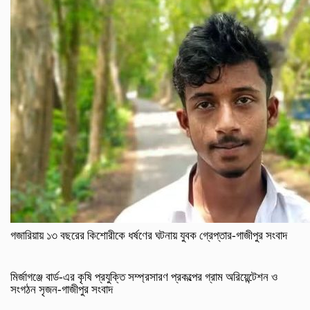
গজারিয়ায় ১৩ বছরের কিশোরীকে ধর্ষণের ঘটনায় যুবক গ্রেপ্তার-গাজীপুর সংবাদ
​মির্জাগঞ্জে বার্ড-এর কৃষি প্রযুক্তি সম্প্রসারণ প্রকল্পের গ্রাম অরিয়েন্টেশন ও
সংগঠন সৃজন-গাজীপুর সংবাদ