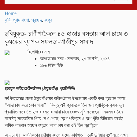
navigati
Home
কৃষি
,
গ্রাম বাংলা
,
প্রচ্ছদ
,
রংপুর
ছবিযুক্ত- রাণীশংকৈলে ৪৫ হাজার বস্তায় আদা চাষে ৩
কৃষকের ব্যাপক সফলতা-গাজীপুর সংবাদ
রিপোর্টারের নাম
আপডেটের সময় : মঙ্গলবার, ২৭ আগস্ট, ২০২৪
১৬৬ টাইম ভিউ
হুমায়ুন কবির,রাণীশংকৈল (ঠাকুরগাঁও) প্রতিনিধিঃ
সর্ব উত্তরের জেলা ঠাকুরগাঁওয়ের রাণীশংকৈল উপজেলায় একটি কথা প্রচলন আছে-
“আদা চাষ করে কোন গাধা”। কিন্তু এই প্রবাদকে তিন জন প্রান্তিক কৃষক ভুল
প্রমানিত করে ৪৫ হাজার বস্তায় আদা চাষে রেকর্ড সৃষ্টি করেছেন। মঙ্গলবার (২৭
আগস্ট) সরেজমিনে গিয়ে দেখা গেছে, স্বল্প পরিশ্রম ও অল্প পুঁজি বিনিয়োগ করেই
অধিক লাভবান হচ্ছেন বস্তায় আদা চাষ করা ওই তিন প্রান্তিক
আদাচাষি। আধুনিকতার ছোঁয়ায় বদলে যাচ্ছে কৃষিখাত। নেট দুনিয়ার বদৌলতে এখন