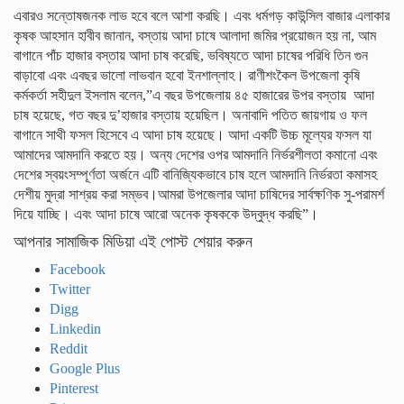
এবারও সন্তোষজনক লাভ হবে বলে আশা করছি। এবং ধর্মগড় কাউন্সিল বাজার এলাকার
কৃষক আহসান হাবীব জানান, বস্তায় আদা চাষে আলাদা জমির প্রয়োজন হয় না, আম
বাগানে পাঁচ হাজার বস্তায় আদা চাষ করেছি, ভবিষ্যতে আদা চাষের পরিধি তিন গুন
বাড়াবো এবং এবছর ভালো লাভবান হবো ইনশাল্লাহ। রাণীশংকৈল উপজেলা কৃষি
কর্মকর্তা সহীদুল ইসলাম বলেন,”এ বছর উপজেলায় ৪৫ হাজারের উপর বস্তায় আদা
চাষ হয়েছে, গত বছর দু’হাজার বস্তায় হয়েছিল। অনাবাদি পতিত জায়গায় ও ফল
বাগানে সাথী ফসল হিসেবে এ আদা চাষ হয়েছে। আদা একটি উচ্চ মূল্যের ফসল যা
আমাদের আমদানি করতে হয়। অন্য দেশের ওপর আমদানি নির্ভরশীলতা কমানো এবং
দেশের স্বয়ংসম্পূর্ণতা অর্জনে এটি বানিজ্যিকভাবে চাষ হলে আমদানি নির্ভরতা কমাসহ
দেশীয় মুদ্রা সাশ্রয় করা সম্ভব।আমরা উপজেলার আদা চাষিদের সার্বক্ষণিক সু-পরামর্শ
দিয়ে যাচ্ছি। এবং আদা চাষে আরো অনেক কৃষককে উদ্বুদ্ধ করছি”।
আপনার সামাজিক মিডিয়া এই পোস্ট শেয়ার করুন
Facebook
Twitter
Digg
Linkedin
Reddit
Google Plus
Pinterest