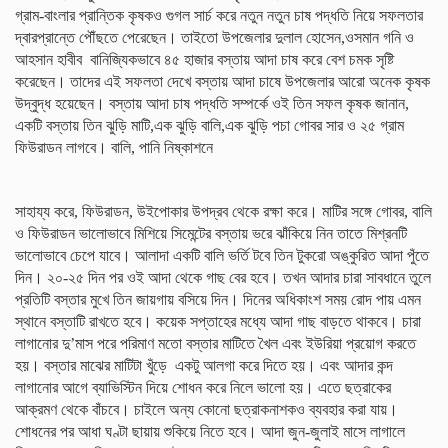
গ্রাম-বাংলার প্রান্তিক কৃষকও গুগল সার্চ করে নতুন নতুন চাষ পদ্ধতি নিয়ে সফলতার
দ্বারপ্রান্তে পৌঁছতে পেরেছেন। তাইতো উপজেলার দুলাল হোসেন,ওসমান গনি ও
আহসান হাবীব বানিজ্যিকভাবে ৪৫ হাজার বস্তায় আদা চাষ করে বেশ চমক সৃষ্টি
করেছেন। তাদের এই সফলতা দেখে বস্তায় আদা চাষে উপজেলার আরো অনেক কৃষক
উদ্বুদ্ধ হয়েছেন। বস্তায় আদা চাষ পদ্ধতি সম্পর্কে ওই তিন সফল কৃষক জানান,
একটি বস্তায় তিন ঝুড়ি মাটি,এক ঝুড়ি বালি,এক ঝুড়ি পচা গোবর সার ও ২৫ গ্রাম
ফিউরাডন লাগবে। বালি, পানি নিষ্কাশনে
সাহায্য করে, ফিউরাডন, উইপোকার উপদ্রব থেকে রক্ষা করে। মাটির সঙ্গে গোবর, বালি
ও ফিউরাডন ভালোভাবে মিশিয়ে সিমেন্টের বস্তায় ভরে ঝাঁকিয়ে নিন তাতে মিশ্রনটি
ভালোভাবে চেপে যাবে। আলাদা একটি বালি ভর্তি টবে তিন টুকরো অঙ্কুরিত আদা পুঁতে
দিন। ২০-২৫ দিন পর ওই আদা থেকে গাছ বের হবে। তখন আদার চারা সাবধানে তুলে
প্রতিটি বস্তার মুখে তিন জায়গায় বসিয়ে দিন। দিনের অধিকাংশ সময় রোদ পায় এমন
স্থানে বস্তাটি রাখতে হবে। কয়েক সপ্তাহের মধ্যে আদা গাছ বাড়তে থাকবে। চারা
লাগানোর দু’মাস পরে পরিমাণ মতো বস্তার মাটিতে খৈল এবং ইউরিয়া প্রয়োগ করতে
হয়। বস্তার মাঝের মাটিটা খুঁড়ে একটু আলগা করে দিতে হয়। এবং আদার কন্দ
লাগানোর আগে ব্যাভিস্টিন দিয়ে শোধন করে নিলে ভালো হয়। এতে ছত্রাকের
আক্রমণ থেকে বাঁচবে। চাইলে অন্য কোনো ছত্রাকনাশকও ব্যবহার করা যায়।
শোধনের পর আধা ঘণ্টা ছায়ায় শুকিয়ে নিতে হবে। আদা জুন-জুলাই মাসে লাগালে