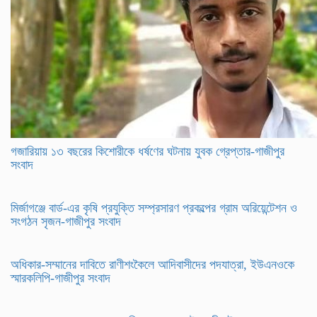
গজারিয়ায় ১৩ বছরের কিশোরীকে ধর্ষণের ঘটনায় যুবক গ্রেপ্তার-গাজীপুর
সংবাদ
​মির্জাগঞ্জে বার্ড-এর কৃষি প্রযুক্তি সম্প্রসারণ প্রকল্পের গ্রাম অরিয়েন্টেশন ও
সংগঠন সৃজন-গাজীপুর সংবাদ
অধিকার-সম্মানের দাবিতে রাণীশংকৈলে আদিবাসীদের পদযাত্রা, ইউএনওকে
স্মারকলিপি-গাজীপুর সংবাদ