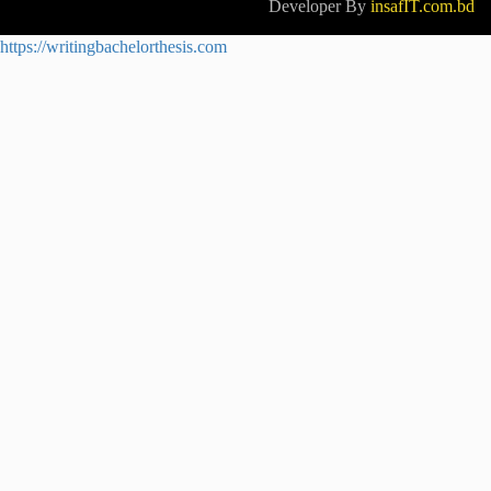
Developer By
insafIT.com.bd
https://writingbachelorthesis.com