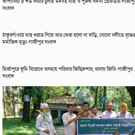
কাপাসিয়া ৫ শত লিটার চুলাই মদসহ নারী ও পুরুষ সদস্য গ্রেফতার-গাজীপু
সংবাদ
ঠাকুরগাঁওয়ে মাছ ধরতে গিয়ে আর ফেরা হলো না বাড়ি, নোনো নদীতে বৃদ্ধে
মর্মান্তিক মৃত্যু-গাজীপুর সংবাদ
মির্জাপুরে ভূমি বিরোধে অসহায় পরিবার জিম্মিদশায়, থানায় জিডি-গাজীপুর
সংবাদ