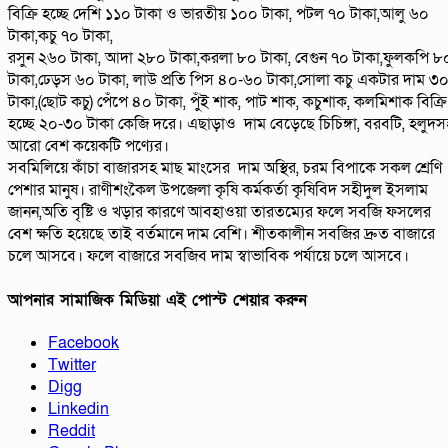
বিক্রি হচ্ছে দেশি ১১০ টাকা ও ভারতীয় ১০০ টাকা, পটল ৭০ টাকা,আলু ৬০
টাকা,কচু ৭০ টাকা,
রসুন ২৬০ টাকা, আদা ২৮০ টাকা,করলা ৮০ টাকা, বেগুন ৭০ টাকা,ফুলকপি ৮
টাকা,ঢেড়স ৬০ টাকা, লাউ প্রতি পিস ৪০-৬০ টাকা,সোলা কচু একটার দাম ৩
টাকা,(ছোট কচু) পেঁপে ৪০ টাকা, পুঁই শাক, পাট শাক, কচুশাক, কলমিশাক বিক্রি
হচ্ছে ২০-৩০ টাকা কেজি দরে। এছাড়াও দাম বেড়েছে চিচিঙ্গা, বরবটি, হলুদস
আরো বেশ কয়েকটি পণ্যের।
সবমিলিয়ে কাঁচা বাজারসহ মাছ মাংসের দাম অস্থির, চরম বিপাকে সকল শ্রেণি
পেশার মানুষ। রাণীশংকৈল উপজেলা কৃষি কর্মকর্তা কৃষিবিদ সহীদুল ইসলাম
জানন,অতি বৃষ্টি ও খড়ার কারণে আবহাওয়া তারতম্যের ফলে সবজি ফসলের
বেশ ক্ষতি হয়েছে তাই বর্তমানে দাম বেশি। শীতকালীন সবজির দ্রুত বাজারে
চলে আসবে। ফলে বাজারে সবজিব দাম স্বাভাবিক পর্যায়ে চলে আসবে।
আপনার সামাজিক মিডিয়া এই পোস্ট শেয়ার করুন
Facebook
Twitter
Digg
Linkedin
Reddit