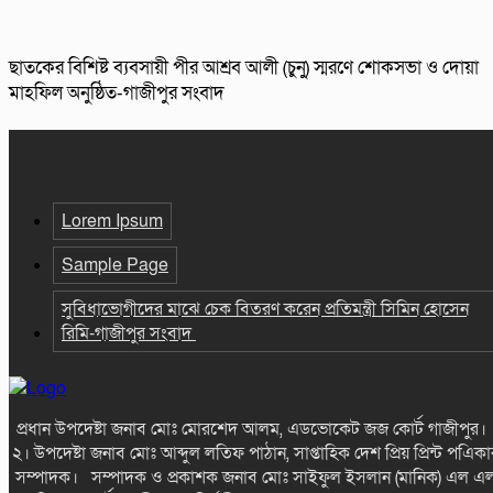
ছাতকের বিশিষ্ট ব্যবসায়ী পীর আশ্রব আলী (চুনু) স্মরণে শোকসভা ও দোয়া
মাহফিল অনুষ্ঠিত-গাজীপুর সংবাদ
Lorem Ipsum
Sample Page
সুবিধাভোগীদের মাঝে চেক বিতরণ করেন প্রতিমন্ত্রী সিমিন হোসেন
রিমি-গাজীপুর সংবাদ
প্রধান উপদেষ্টা জনাব মোঃ মোরশেদ আলম, এডভোকেট জজ কোর্ট গাজীপুর
২। উপদেষ্টা জনাব মোঃ আব্দুল লতিফ পাঠান, সাপ্তাহিক দেশ প্রিয় প্রিন্ট পএিকা
সম্পাদক। সম্পাদক ও প্রকাশক জনাব মোঃ সাইফুল ইসলান (মানিক) এল এ