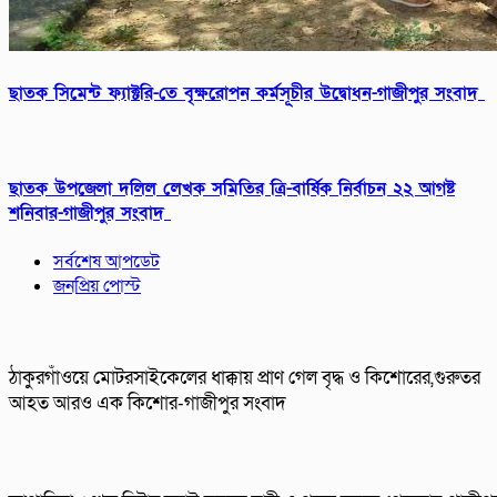
ছাতক সিমেন্ট ফ্যাক্টরি-তে বৃক্ষরোপন কর্মসূচীর উদ্বোধন-গাজীপুর সংবাদ
ছাতক উপজেলা দলিল লেখক সমিতির ত্রি-বার্ষিক নির্বাচন ২২ আগষ্ট
শনিবার-গাজীপুর সংবাদ
সর্বশেষ আপডেট
জনপ্রিয় পোস্ট
ঠাকুরগাঁওয়ে মোটরসাইকেলের ধাক্কায় প্রাণ গেল বৃদ্ধ ও কিশোরের,গুরুতর
আহত আরও এক কিশোর-গাজীপুর সংবাদ