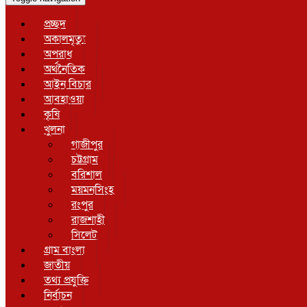
প্রচ্ছদ
অকালমৃত্যু
অপরাধ
অর্থনৈতিক
আইন বিচার
আবহাওয়া
কৃষি
খুলনা
গাজীপুর
চট্টগ্রাম
বরিশাল
ময়মনসিংহ
রংপুর
রাজশাহী
সিলেট
গ্রাম বাংলা
জাতীয়
তথ্য প্রযুক্তি
নির্বাচন