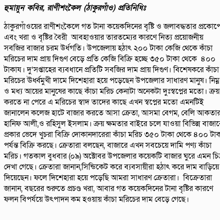
হুমায়ুন কবির, রাণীশংকৈল (ঠাকুরগাঁও) প্রতিনিধিঃ
ঠাকুরগাঁওয়ের রাণীশংকৈলে গত টানা কয়েকদিনের বৃষ্টি ও জলাবদ্ধতার প্রকোপ
এবং খরা ও বৃষ্টির বৈরী আবহাওয়ার তারতম্যের কারণে নিত্য প্রয়োজনীয়
সবজির বাজার চরম উর্ধগতি। উপজেলায় হঠাৎ ২০০ টাকা কেজি থেকে কাঁচা
মরিচের দাম প্রায় দিগুণ বেড়ে প্রতি কেজি বিক্রি হচ্ছে ৩৫০ টাকা থেকে ৪০০
টাকায। দু’সপ্তাহের ব্যবধানে প্রতিটি সবজির দাম প্রায় দিগুণ। বিশেষকরে কাঁচা
মরিচের ঊর্ধ্বমুখী দামে দিশেহারা হয়ে পড়েছেন উপজেলার সাধারণ মানুষ। নিম্ন
ও মধ্য আয়ের মানুষের কাছে কাঁচা মরিচ কেনাটা অনেকটা দুঃস্বপ্নের মতো। ক্রয়
করতে না পেরে এ মরিচের স্বাদ তাদের কাছে এখন স্বপ্নের মতো এমনটিই
জানালেন কলেজ হাটে বাজার করতে আসা ক্রেতা, আসমা বেগম, বেলি আকতার
হানিফ আলী,ও রহিসুল ইসলাম। ক্রয় ক্ষমতার বাইরে চলে যাওয়া বিভিন্ন বাজার
প্রকার ভেদে খুচরা বিক্রি দোকানদারেরা কাঁচা মরিচ ৩৫০ টাকা থেকে ৪০০ টা
পর্যন্ত বিক্রি করছে। ক্রেতারা বলছেন, বাজারে এখন সবচেয়ে দামি পণ্য কাঁচা
মরিচ। গতকাল বুধবার (০৯) অক্টোবর উপজেলার কয়েকটি বাজার ঘুরে এমন চিত
দেখা গেছে। ক্রেতারা জানান,সিন্ডিকেট করে ব্যবসায়ীরা হঠাৎ করে দাম বাড়িয়ে
দিয়েছেন। ফলে দিশেহারা হয়ে পড়েছি আমরা সাধারণ ক্রেতারা। বিক্রেতারা
জানান, বছরের শুরুতে প্রচণ্ড খরা, আবার গত কয়েকদিনের টানা বৃষ্টির কারণে
ফলন বিপর্যয়ে উৎপাদন কম হওয়ায় কাঁচা মরিচের দাম বেড়ে গেছে।