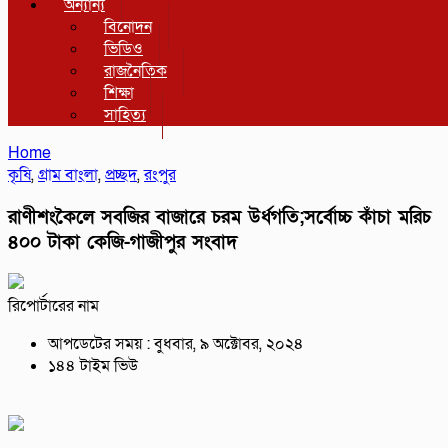
অন্যান্য
বিনোদন
ভিডিও
রাজনৈতিক
শিক্ষা
সাহিত্য
Home
কৃষি
,
গ্রাম বাংলা
,
প্রচ্ছদ
,
রংপুর
রাণীশংকৈলে সবজির বাজারে চরম উর্ধগতি;সর্বোচ্চ কাঁচা মরিচ
৪০০ টাকা কেজি-গাজীপুর সংবাদ
রিপোর্টারের নাম
আপডেটের সময় : বুধবার, ৯ অক্টোবর, ২০২৪
১৪৪ টাইম ভিউ