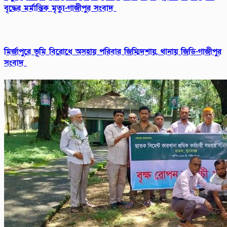
বৃদ্ধের মর্মান্তিক মৃত্যু-গাজীপুর সংবাদ
মির্জাপুরে ভূমি বিরোধে অসহায় পরিবার জিম্মিদশায়, থানায় জিডি-গাজীপুর
সংবাদ