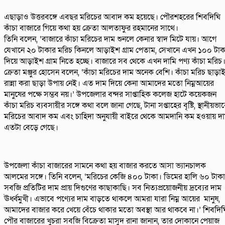
এছাড়াও উত্তরবঙ্গে এবছর মরিচের আবাদ কম হয়েছে। পৌরশহরের শিবদিঘি
কাঁচা বাজারে গিয়ে কথা হয় ক্রেতা আলতাফুর রহমানের সাথে।
তিনি বলেন, ‘বাজারে কাঁচা মরিচের দাম শুনলে কেনার স্বাদ মিটে যায়। আগে
যেখানে ২০ টাকার মরিচ কিনলে আড়াইশ গ্রাম পেতাম, সেখানে এখন ১০০ টাক
দিয়ে আড়াইশ গ্রাম নিতে হচ্ছে। বাজারে সব থেকে এখন দামি পণ্য কাঁচা মরিচ
ক্রেতা মঞ্জুর হোসেন বলেন, ‘কাঁচা মরিচের দাম অনেক বেশি। কাঁচা মরিচ ছাড়া
রান্না করা ছাড়া উপায় নেই। এত দাম দিয়ে কেনা আমাদের মতো নিম্নআয়ের
মানুষের পক্ষে সম্ভব নয়।’ উপজেলার বন্দর সাপ্তাহিক কলেজ হাটে কয়েকজন
কাঁচা মরিচ ব্যবসায়ীর সঙ্গে কথা বলে জানা গেছে, টানা সপ্তাহের বৃষ্টি, স্থানীয়ভা
মরিচের আবাদ কম এবং চাহিদা অনুযায়ী বাইরে থেকে আমদানি কম হওয়ায় দ
এতটা বেড়ে গেছে।
উপজেলা কাঁচা বাজারের সামনে কথা হয় বাজার করতে আসা ভ্যানচালক
আলমের সঙ্গে। তিনি বলেন, ‘মরিচের কেজি ৪০০ টাকা। ডিমের হালি ৬০ টাকা
সবজি প্রতিটির দাম প্রায় দিগুণের কাছাকাছি। সব নিত্যপ্রয়োজনীয় দ্রব্যের দাম
ঊর্ধ্বমুখী। এভাবে পণ্যের দাম বাড়তে থাকলে আমরা যারা নিম্ন আয়ের মানুষ,
আমাদের বাজার করে খেয়ে বেঁচে থাকার মতো অবস্থা আর থাকবে না।’ শিবদিঘ
পৌর বাজারের খুচরা সবজি বিক্রেতা মাসুদ রানা জানান, তার দোকানে পেয়াজ