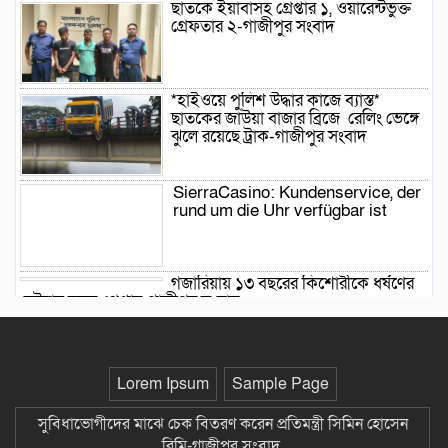
ছাতকে ইয়াবাসহ গ্রেপ্তার ১, ওয়ারেন্টভুক্ত
গ্রেফতার ২-গাজীপুর সংবাদ
*হাইওয়ে পুলিশ উদ্ধার কাজে ব্যাস্ত*
ছাতকের জাউয়া বাজার ব্রিজে রেলিং ভেঙ্গে
ঝুলে রয়েছে ট্রাক-গাজীপুর সংবাদ
SierraCasino: Kundenservice, der
rund um die Uhr verfügbar ist
গজারিয়ায় ১৩ বছরের কিশোরীকে ধর্ষণের
ঘটনায় যুবক গ্রেপ্তার-গাজীপুর সংবাদ
​মির্জাগঞ্জে বার্ড-এর কৃষি প্রযুক্তি সম্প্রসারণ
প্রকল্পের গ্রাম অরিয়েন্টেশন ও সংগঠন
সৃজন-গাজীপুর সংবাদ
Lorem Ipsum
Sample Page
অধিকার-সম্মানের দাবিতে রাণীশংকৈলে
সুবিধাভোগীদের মাঝে চেক বিতরণ করেন প্রতিমন্ত্রী সিমিন হোসেন
আদিবাসীদের পদযাত্রা, ইউএনওকে
রিমি-গাজীপুর সংবাদ