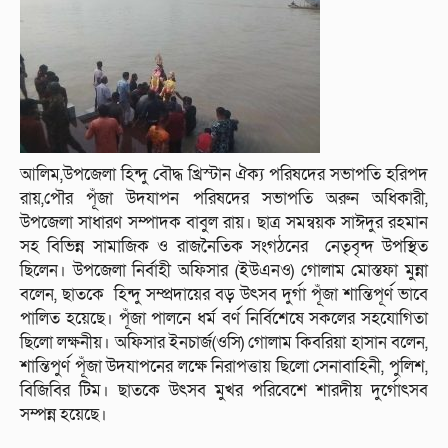
আলিম,উপজেলা হিন্দু বৌদ্ধ খ্রিস্টান ঐক্য পরিষদের সভাপতি হরিপদ
রায়,পৌর পূঁজা উদযাপন পরিষদের সভাপতি অরুন অধিকারী,
উপজেলা সাধারণ সম্পাদক বাবুল রায়। ছাত্র সমন্বয়ক সাঈদুর রহমান
সহ বিভিন্ন সামাজিক ও রাজনৈতিক সংগঠনের নেতৃবৃন্দ উপস্থিত
ছিলেন। উপজেলা নির্বাহী অফিসার (ইউএনও) গোলাম মোস্তফা মুন্না
বলেন, ছাতকে হিন্দু সম্প্রদায়ের বড় উৎসব দুর্গা পূঁজা শান্তিপূর্ণ ভাবে
পালিত হয়েছে। পূঁজা পালনে ধর্ম বর্ণ নির্বিশেষে সকলের সহযোগিতা
ছিলো লক্ষনীয়। অফিসার ইনচার্জ(ওসি) গোলাম কিবরিয়া হাসান বলেন,
শান্তিপুর্ণ পূঁজা উদযাপনের লক্ষে নিরাপত্তায় ছিলো সেনাবাহিনী, পুলিশ,
বিজিবির টিম। ছাতকে উৎসব মুখর পরিবেশে শারদীয় দুর্গোৎসব
সম্পন্ন হয়েছে।