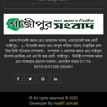
স্মারকলিপি-গাজীপুর সংবাদ
আমাদের নেতা বাংলাদেশের মানবিক
নেতা: স্বরাষ্ট্রমন্ত্রী চট্টগ্রাম-কক্সবাজারে
প্রধানমন্ত্রীর ধারাবাহিক কর্মসূচি: মাতারবাড়ি
মেগাপ্রকল্প পরিদর্শন বন্যাদুর্গতদের পাশে
পুনর্বাসনে প্রধানমন্ত্রী: মানবিক নেতা-
গাজীপুর সংবাদ
প্রধান উপদেষ্টা জনাব মোঃ মোরশেদ আলম, এডভোকেট জজ কোর্ট
আমাদের নেতা বাংলাদেশের মানবিক
গাজীপুর। ২। উপদেষ্টা জনাব মোঃ আব্দুল লতিফ পাঠান, সাপ্তাহিক দেশ
নেতা: স্বরাষ্ট্রমন্ত্রী চট্টগ্রাম-কক্সবাজারে
প্রিয় প্রিন্ট পএিকার সম্পাদক। সম্পাদক ও প্রকাশক জনাব মোঃ সাইফুল
প্রধানমন্ত্রীর ধারাবাহিক কর্মসূচি: মাতারবাড়ি
ইসলান (মানিক) এল এল বি জজ কোর্ট গাজীপুর। নির্বাহী সম্পাদক জনাব
মেগাপ্রকল্প পরিদর্শন বন্যাদুর্গতদের পাশে
মোঃ আজাহার হোসেন সরকার। মোবাইল নাম্বার 01710-
পুনর্বাসনে প্রধানমন্ত্রী: মানবিক নেতা-
গাজীপুর সংবাদ
831516/01300-550461
ঠাকুরগাঁওয়ে মোটরসাইকেলের ধাক্কায় প্রাণ
গেল বৃদ্ধ ও কিশোরের,গুরুতর আহত আরও
এক কিশোর-গাজীপুর সংবাদ
কাপাসিয়া ৫ শত লিটার চুলাই মদসহ নারী
© All rights reserved © 2025
ও পুরুষ সদস্য গ্রেফতার-গাজীপুর সংবাদ
Developer By
insafIT.com.bd