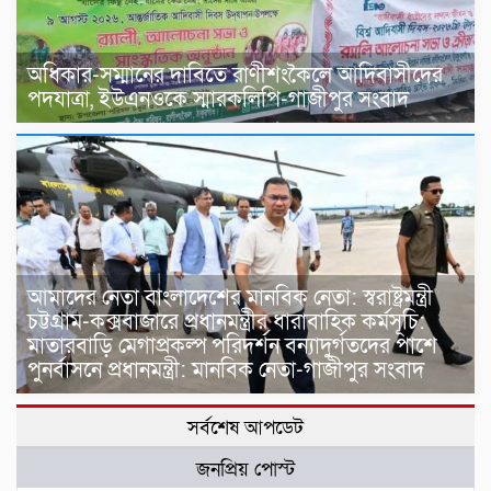
অধিকার-সম্মানের দাবিতে রাণীশংকৈলে আদিবাসীদের
পদযাত্রা, ইউএনওকে স্মারকলিপি-গাজীপুর সংবাদ
আমাদের নেতা বাংলাদেশের মানবিক নেতা: স্বরাষ্ট্রমন্ত্রী
চট্টগ্রাম-কক্সবাজারে প্রধানমন্ত্রীর ধারাবাহিক কর্মসূচি:
মাতারবাড়ি মেগাপ্রকল্প পরিদর্শন বন্যাদুর্গতদের পাশে
পুনর্বাসনে প্রধানমন্ত্রী: মানবিক নেতা-গাজীপুর সংবাদ
সর্বশেষ আপডেট
জনপ্রিয় পোস্ট