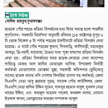
সেলিম মাহবুব,সুনামগঞ্জঃ
ছাতকে পৌর শহরে প্রতিমা বিসর্জনের মধ্য দিয়ে সমাপ্ত হলো শারদীয়
দূর্গোৎসব। সরকারি নির্দেশনা অনুযায়ী রবিবার (১৩ অক্টোবর) দুপুর ২
টা থেকে বিকেল ৫ টা পর্যন্ত শহরের চাঁদনীঘাটে প্রতিমা বিসর্জন দেয়া
হয়েছে। এ ঘাটে পৌর শহরের কুমনা, শিববাড়ি, কালিবাড়ী, মহাপ্রভুর
আখড়া, ত্রি-নয়ণী, মহামায়া, চৈতন্য সংঘ পূ্জা মন্ডপের প্রতিমা বিসর্জন
দেয়া হয়। প্রতিমা বিসর্জনের সময় ছাতক-দোয়ারা সেনা ক্যাম্পের
দায়িত্বে মেজর আল জাবির মোহাম্মদ আসিফ, উপজেলা নির্বাহী
কর্মকর্তা মোঃগোলাম মোস্তফা মুন্না, সহকারী কমিশনার (ভুমি)আবু
নাসের, ছাতক থানার ওসি গোলাম কিবরিয়া হাসান সহ কর্মকর্তা, জেলা
বিএনপি নেতা আবু হুরায়রা সুরত, সাবেক পৌর কাউন্সিলর, জেলা
বিএনপি নেতা জসিম উদ্দিন সুমেন, সামসুর রহমান বাবুল, যুবদল নেতা
খায়ের উদ্দিন, এড: ফয়জুল আহমদ পাবেল, ফখরুল আলম, নোমান
ইমদাদ কানন, প্রেসক্লাবের সাধারণ সম্পাদক আব্দুল