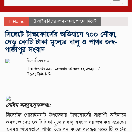
navigat
আইন বিচার
,
গ্রাম বাংলা
,
প্রচ্ছদ
,
সিলেট
Home
সিলেটে টাস্কফোর্সের অভিযানে ৭০০ নৌকা,
দেড় কোটি টাকা মুল্যের বালু ও পাথর জব্দ-
গাজীপুর সংবাদ
রিপোর্টারের নাম
আপডেটের সময় : মঙ্গলবার, ১৫ অক্টোবর, ২০২৪
১৩১ টাইম ভিউ
সেলিম মাহবুব,সুনামগঞ্জ:
সিলেটের গোয়াইনঘাট উপজেলায় টাস্কফোর্সের সাড়াশী অভিযানে
কমপক্ষে দেড় কোটি টাকা মূল্যের বালু এবং পাথর জব্দ করা হয়েছে।
এসময় অবৈধভাবে পাথর উত্তোলন কাজে ব্যবহৃত ৭০০ টি কাঠের