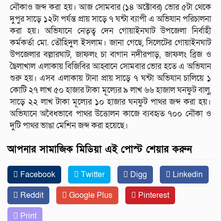
নৌকাও জব্দ করা হয়। আজ সোমবার (১৪ অক্টোবর) ভোর ৫টা থেকে
দুপুর সাড়ে ১২টা পর্যন্ত প্রায় সাড়ে ৭ ঘন্টা ব্যাপী এ অভিযান পরিচালনা
করা হয়। অভিযানে নেতৃত্ব দেন গোয়াইনঘাট উপজেলা নির্বাহী
কর্মকর্তা মো. তৌহিদুল ইসলাম। জানা গেছে, সিলেটের গোয়াইনঘাট
উপজেলার বল্লারঘাট, জাফলং চা বাগান নদীরপাড়, জাফলং ব্রিজ ও
ছৈলাখাল এলাকায় বিজিবির আহ্বানে সোমবার ভোর হতে এ অভিযান
শুরু হয়। এসব এলাকায় টানা প্রায় সাড়ে ৭ ঘন্টা অভিযান চালিয়ে ১
কোটি ২৭ লাখ ৫০ হাজার টাকা মূল্যের ৯ লাখ ৬৬ হাজাল ঘনফুট বালু,
সাড়ে ২২ লাখ টাকা মূল্যের ১০ হাজার ঘনফুট পাথর জব্দ করা হয়।
অভিযানে অবৈধভাবে পাথর উত্তোলন কাজে ব্যবহৃত ৭০০ নৌকা ও
দুটি পাথর ভাঙা মেশিন জব্দ করা হয়েছে।
আপনার সামাজিক মিডিয়া এই পোস্ট শেয়ার করুন
Facebook
Twitter
Digg
Linkedin
Reddit
Google Plus
Pinterest
Print