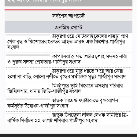
সর্বশেষ আপডেট
জনপ্রিয় পোস্ট
ঠাকুরগাঁওয়ে মোটরসাইকেলের ধাক্কায় প্রাণ
গেল বৃদ্ধ ও কিশোরের,গুরুতর আহত আরও এক কিশোর-গাজীপুর
সংবাদ
কাপাসিয়া ৫ শত লিটার চুলাই মদসহ নারী
ও পুরুষ সদস্য গ্রেফতার-গাজীপুর সংবাদ
ঠাকুরগাঁওয়ে মাছ ধরতে গিয়ে আর ফেরা
হলো না বাড়ি, নোনো নদীতে বৃদ্ধের মর্মান্তিক মৃত্যু-গাজীপুর সংবাদ
মির্জাপুরে ভূমি বিরোধে অসহায় পরিবার
জিম্মিদশায়, থানায় জিডি-গাজীপুর সংবাদ
ছাতক সিমেন্ট ফ্যাক্টরি-তে বৃক্ষরোপন
কর্মসূচীর উদ্বোধন-গাজীপুর সংবাদ
ছাতক উপজেলা দলিল লেখক সমিতির ত্রি-
বার্ষিক নির্বাচন ২২ আগষ্ট শনিবার-গাজীপুর সংবাদ
ছাতকে গোবিনগঞ্জ ইউনিয়ন পরিষদ
কার্যালয় পরিদর্শনে ইউএনও মোঃ মহি