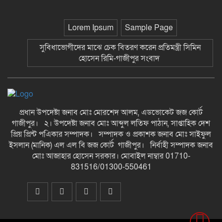
উদ্দিন-গাজীপুর সংবাদ
Lorem Ipsum
Sample Page
*এলাকায় উত্তেজনা বিরাজ করছে* ছাতকে
পাওনা টাকা নিয়ে হামলা ও সংঘর্ষের
সুবিধাভোগীদের মাঝে চেক বিতরণ করেন প্রতিমন্ত্রী সিমিন
ঘটনায় আহত-৮ জন-গাজীপুর সংবাদ
হোসেন রিমি-গাজীপুর সংবাদ
ছাতকে আলীগঞ্জ বাজারে সাবেক মেম্বার
আব্দুন নুরের উপর সন্ত্রাসী হামলায় প্রতিবাদ
সভা-গাজীপুর সংবাদ
প্রধান উপদেষ্টা জনাব মোঃ মোরশেদ আলম, এডভোকেট জজ কোর্ট
গাজীপুর। ২। উপদেষ্টা জনাব মোঃ আব্দুল লতিফ পাঠান, সাপ্তাহিক দেশ
জুলাই গন-অভ্যুত্থান দিবস উপলক্ষে
চিত্রাঙ্কন প্রতিযোগিতায় সাংবাদিক কন্যা
প্রিয় প্রিন্ট পএিকার সম্পাদক। সম্পাদক ও প্রকাশক জনাব মোঃ সাইফুল
নীলা ১ম স্হান করেছে-গাজীপুর সংবাদ
ইসলান (মানিক) এল এল বি জজ কোর্ট গাজীপুর। নির্বাহী সম্পাদক জনাব
মোঃ আজাহার হোসেন সরকার। মোবাইল নাম্বার 01710-
831516/01300-550461