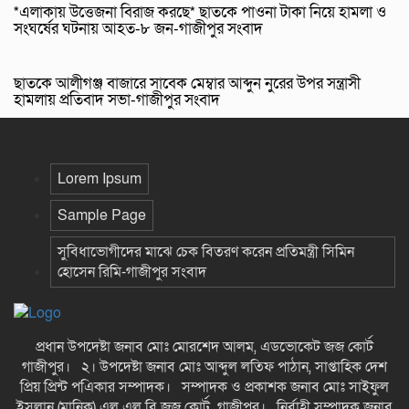
*এলাকায় উত্তেজনা বিরাজ করছে* ছাতকে পাওনা টাকা নিয়ে হামলা ও
সংঘর্ষের ঘটনায় আহত-৮ জন-গাজীপুর সংবাদ
ছাতকে আলীগঞ্জ বাজারে সাবেক মেম্বার আব্দুন নুরের উপর সন্ত্রাসী
হামলায় প্রতিবাদ সভা-গাজীপুর সংবাদ
Lorem Ipsum
Sample Page
সুবিধাভোগীদের মাঝে চেক বিতরণ করেন প্রতিমন্ত্রী সিমিন
হোসেন রিমি-গাজীপুর সংবাদ
প্রধান উপদেষ্টা জনাব মোঃ মোরশেদ আলম, এডভোকেট জজ কোর্ট
গাজীপুর। ২। উপদেষ্টা জনাব মোঃ আব্দুল লতিফ পাঠান, সাপ্তাহিক দেশ
প্রিয় প্রিন্ট পএিকার সম্পাদক। সম্পাদক ও প্রকাশক জনাব মোঃ সাইফুল
ইসলান (মানিক) এল এল বি জজ কোর্ট গাজীপুর। নির্বাহী সম্পাদক জনাব