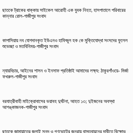
ছাতকে ট্রাকের ধাক্কায় সাইকেল আরোহী এক যুবক নিহত, হাসপাতালে পরিবারের
কান্নার রোল-গাজীপুর সংবাদ
কাপাসিয়ায় নব যোগদানকৃত ইউএনও হাফিজুল হক কে মুক্তিযোদ্ধা সংসদের ফুলেল
শুভেচ্ছা ও মতবিনিময়-গাজীপুর সংবাদ
ন্যায়বিচার, আইনের শাসন ও ইনসাফ প্রতিষ্ঠাই আমাদের লক্ষ্য: ঠাকুরগাঁওয়ে- মির্জা
ফখরুল-গাজীপুর সংবাদ
বরযাত্রীবাহী মাইক্রোবাসের ভয়াবহ দুর্ঘটনা, আহত ১৩; দুইজনের অবস্থা
আশঙ্কাজনক-গাজীপুর সংবাদ
ছাতকে জামায়াতের জুলাই সনদ ও গণভোটের জনরায় বাস্তবায়নের দাবীতে বিক্ষোভ