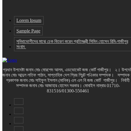
Lorem Ipsum
Sample Page
সুবিধাভোগীদের মাঝে চেক বিতরণ করেন প্রতিমন্ত্রী সিমিন হোসেন রিমি-গাজীপুর
সংবাদ
প্রধান উপদেষ্টা জনাব মোঃ মোরশেদ আলম, এডভোকেট জজ কোর্ট গাজীপুর। ২। উপদেষ্
জনাব মোঃ আব্দুল লতিফ পাঠান, সাপ্তাহিক দেশ প্রিয় প্রিন্ট পএিকার সম্পাদক। সম্পাদক
প্রকাশক জনাব মোঃ সাইফুল ইসলান (মানিক) এল এল বি জজ কোর্ট গাজীপুর। নির্বাহী
সম্পাদক জনাব মোঃ আজাহার হোসেন সরকার। মোবাইল নাম্বার 01710-
831516/01300-550461