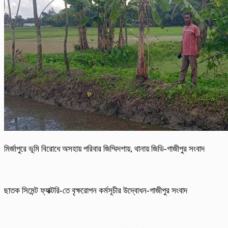
মির্জাপুরে ভূমি বিরোধে অসহায় পরিবার জিম্মিদশায়, থানায় জিডি-গাজীপুর সংবাদ
ছাতক সিমেন্ট ফ্যাক্টরি-তে বৃক্ষরোপন কর্মসূচীর উদ্বোধন-গাজীপুর সংবাদ