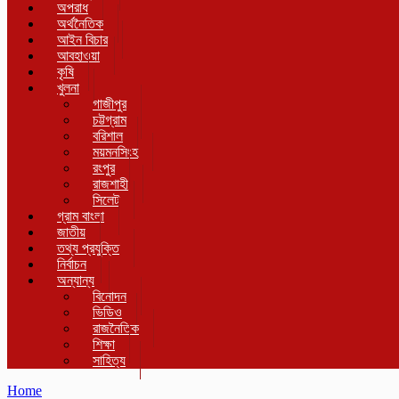
অপরাধ
অর্থনৈতিক
আইন বিচার
আবহাওয়া
কৃষি
খুলনা
গাজীপুর
চট্টগ্রাম
বরিশাল
ময়মনসিংহ
রংপুর
রাজশাহী
সিলেট
গ্রাম বাংলা
জাতীয়
তথ্য প্রযুক্তি
নির্বাচন
অন্যান্য
বিনোদন
ভিডিও
রাজনৈতিক
শিক্ষা
সাহিত্য
Home