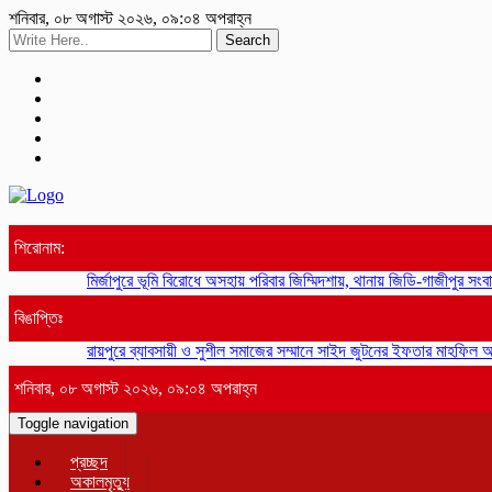
শনিবার, ০৮ অগাস্ট ২০২৬, ০৯:০৪ অপরাহ্ন
Search
শিরোনাম:
মির্জাপুরে ভূমি বিরোধে অসহায় পরিবার জিম্মিদশায়, থানায় জিডি-গাজীপুর সংবাদ
ছাত
বিঙাপ্তিঃ
রায়পুরে ব্যাবসায়ী ও সুশীল সমাজের সম্মানে সাইদ জুটনের ইফতার মাহফিল অনুষ্ঠ
শনিবার, ০৮ অগাস্ট ২০২৬, ০৯:০৪ অপরাহ্ন
Toggle navigation
প্রচ্ছদ
অকালমৃত্যু