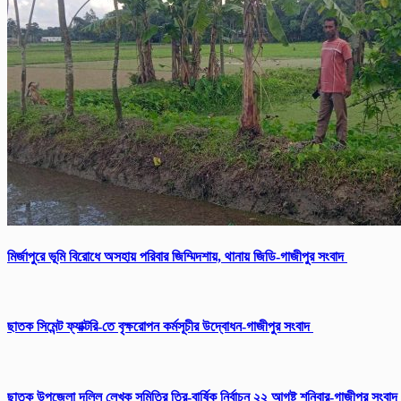
মির্জাপুরে ভূমি বিরোধে অসহায় পরিবার জিম্মিদশায়, থানায় জিডি-গাজীপুর সংবাদ
ছাতক সিমেন্ট ফ্যাক্টরি-তে বৃক্ষরোপন কর্মসূচীর উদ্বোধন-গাজীপুর সংবাদ
ছাতক উপজেলা দলিল লেখক সমিতির ত্রি-বার্ষিক নির্বাচন ২২ আগষ্ট শনিবার-গাজীপুর সংবাদ