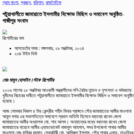
গ্রাম বাংলা
,
প্রচ্ছদ
,
বরিশাল
,
রাজনৈতিক
পটুয়াখালীতে জামায়াতে ইসলামীর বিক্ষোভ মিছিল ও সমাবেশ অনুষ্ঠিত-
গাজীপুর সংবাদ
রিপোর্টারের নাম
আপডেটের সময় : মঙ্গলবার, ২৯ অক্টোবর, ২০২৪
২৩৪ টাইম ভিউ
মোঃ মামুন হোসাইন।স্টাফ রিপোর্টার
২০০৬ সালের ২৮ অক্টোবর আওয়ামী সন্ত্রাসীদের লগি-বৈঠার তান্ডব ও নৃশংসতা ও বর্ববরতার
খুনীদের বিচারের দাবীতে পটুয়াখালীতে জামায়াতে ইসলামীর বিক্ষোভ মিছিল ও সমাবেশ অনুষ্ঠি
হয়েছে।
আজ সোমবার বিকাল ৪ টায় কেন্দ্রীয় শহীদ মিনার প্রাঙ্গনে পৌর জামায়াতের আমীর মাওলানা
আবুল বশার এর সভাপতিত্বে সমাবেশে প্রধান অতিথি হিসেবে বক্তব্য রাখেন জেলা
জামায়াতের আমীর অধ্যাপক মো. শাহ আলম। অন্যান্যের মধ্যে বক্তব্য রাখেন জেলা
জামায়াতের নায়েবে আমীর এ্যাডভোকেট নাজমুল আহসান, সদর উপজেলা শাখার আমীর
মাওলানা মোঃ হাবিবুর রহমান, সেক্রটারী মো. আমিরুল ইসলাম, পৌর শাখার এ্যাড. তাওহিদুর