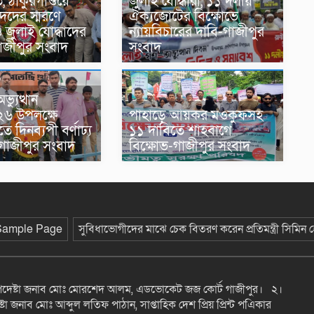
রোত, ঠাকুরগাঁওয়ে
জুলাই যোদ্ধারা, ১১ দলীয়
দদের স্মরণে
ঐক্যজোটের বিক্ষোভে
ি ও জুলাই যোদ্ধাদের
ন্যায়বিচারের দাবি-গাজীপুর
গাজীপুর সংবাদ
সংবাদ
্যুত্থান
৬ উপলক্ষে
পাহাড়ে আয়কর মওকুফসহ
ে দিনব্যপী বর্ণাঢ্য
১১ দাবিতে শাহবাগে
াজীপুর সংবাদ
বিক্ষোভ-গাজীপুর সংবাদ
Sample Page
সুবিধাভোগীদের মাঝে চেক বিতরণ করেন প্রতিমন্ত্রী সিমিন
উপদেষ্টা জনাব মোঃ মোরশেদ আলম, এডভোকেট জজ কোর্ট গাজীপুর। ২।
টা জনাব মোঃ আব্দুল লতিফ পাঠান, সাপ্তাহিক দেশ প্রিয় প্রিন্ট পএিকার