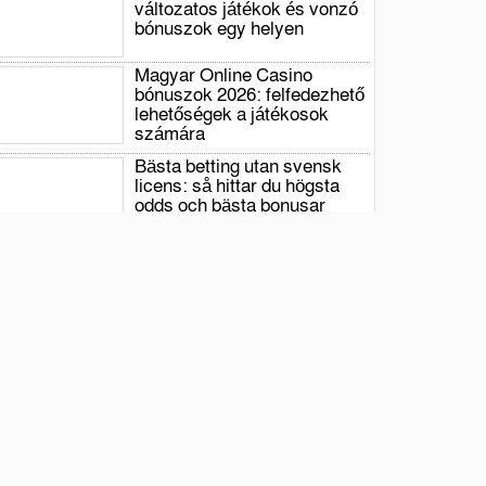
változatos játékok és vonzó
bónuszok egy helyen
Magyar Online Casino
bónuszok 2026: felfedezhető
lehetőségek a játékosok
számára
Bästa betting utan svensk
licens: så hittar du högsta
odds och bästa bonusar
2026
Il gioco responsabile
considerazioni etiche nel
mondo del gambling secondo
Honeybetz
NV Casino Exklusive High-
Stake-Turniere
Board Games Y Live Dealer
Option zeus-latam.com – AR
Get Free Bonus