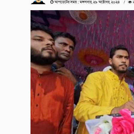
আপডেটের সময় : মঙ্গলবার, ২৯ অক্টোবর, ২০২৪
২