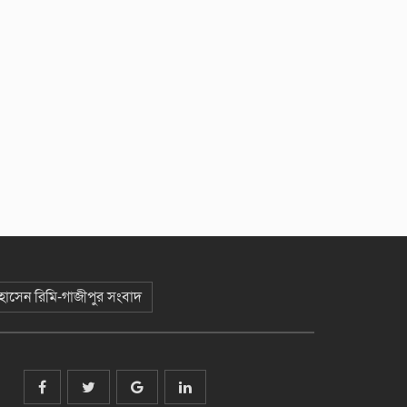
 হোসেন রিমি-গাজীপুর সংবাদ