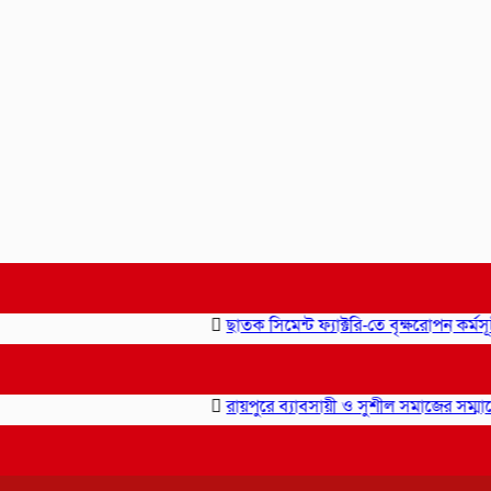
ছাতক সিমেন্ট ফ্যাক্টরি-তে বৃক্ষরোপন কর্মসূচীর
রায়পুরে ব্যাবসায়ী ও সুশীল সমাজের সম্মানে স