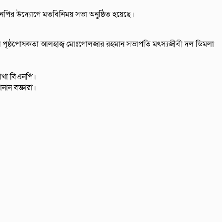
পির উদ্যােগে মতবিনিময় সভা অনুষ্ঠিত হয়েছে।
ধান পৃষ্ঠপোষকতা আলহাজ্ব মোঃগোলজার রহমান সভাপতি মৎস্যজীবী দল ডিমলা
শাখা বিএনপি।
নান বক্তারা।