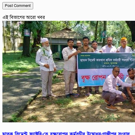
এই বিভাগের আরো খবর
ছাতক সিমেন্ট ফ্যাক্টরি-তে বৃক্ষরোপন কর্মসূচীর উদ্বোধন-গাজীপুর সংবাদ