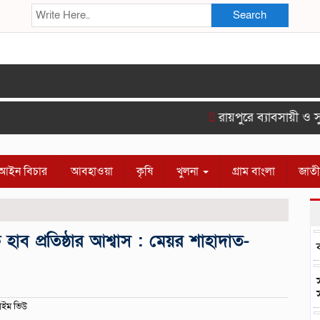
Search
রায়পুরে ব্যাবসায়ী ও সু
আইন বিচার
আবহাওয়া
কৃষি
খুলনা
গ্রাম বাংলা
জাত
 হাব প্রতিষ্ঠার আশ্বাস : মেয়র শাহাদাত-
াইম ভিউ