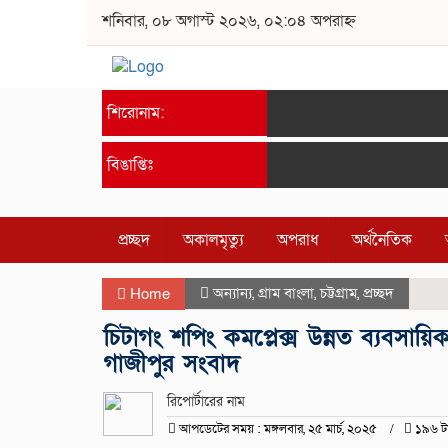
শনিবার, ০৮ অগাস্ট ২০২৬, ০২:০৪ অপরাহ্ন
শিরোনাম:
বিঙাপ্তিঃ
প্রচ্ছদ
অকালমৃত্যু
অপরাধ
অর্থনৈতিক
অন্যান্য
,
গ্রাম বাংলা
,
চট্টগ্রাম
,
প্রচ্ছদ
Home
চিটাগং শপিং কমপ্লেক্স উন্নত ব্যবসায়িক
গাজীপুর সংবাদ
রিপোর্টারের নাম
আপডেটের সময় : মঙ্গলবার, ২৫ মার্চ, ২০২৫
১৯৬ ট