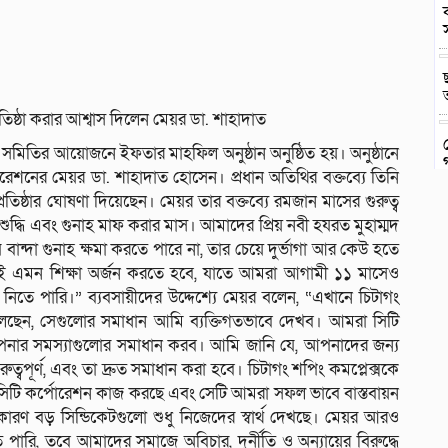
রতিষ্ঠা করার আশ্বাস দিলেন মেয়র ডা. শাহাদাত
রী সমিতির আয়োজনে ইফতার মাহফিল অনুষ্ঠান অনুষ্ঠিত হয়। অনুষ্ঠানে
্পোরেশনের মেয়র ডা. শাহাদাত হোসেন। প্রধান অতিথির বক্তব্যে তিনি
্রতিষ্ঠার ঘোষণা দিয়েছেন। মেয়র তার বক্তব্যে রমজান মাসের গুরুত্ব
দ্ধি এবং গুনাহ মাফ করার মাস। আমাদের প্রিয় নবী হযরত মুহাম্মদ
যে বান্দা গুনাহ ক্ষমা করতে পারে না, তার চেয়ে দুর্ভাগা আর কেউ হতে
 এমন শিক্ষা অর্জন করতে হবে, যাতে আমরা আগামী ১১ মাসেও
্থান নিতে পারি।” ব্যবসায়ীদের উদ্দেশ্যে মেয়র বলেন, “এখানে চিটাগং
েছেন, সেগুলোর সমাধান আমি ব্যক্তিগতভাবে দেখব। আমরা সিটি
য়ে আপনার সমস্যাগুলোর সমাধান করব। আমি জানি যে, আপনাদের জন্য
ুরুত্বপূর্ণ, এবং তা দ্রুত সমাধান করা হবে। চিটাগং শপিং কমপ্লেক্সকে
্য সিটি কর্পোরেশন কাজ করছে এবং সেটি আমরা সফল ভাবে বাস্তবায়ন
, কারণ বড় সিন্ডিকেটগুলো শুধু নিজেদের স্বার্থ দেখছে। মেয়র আরও
পারি, তবে আমাদের সমাজে অবিচার, দুর্নীতি ও অন্যায়ের বিরুদ্ধে