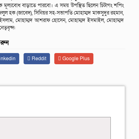
 মূল্যবোধ বাড়াতে পারবো। এ সময় উপস্থিত ছিলেন চিটাগং শপিং
জলুল হক (জাবেদ), সিনিয়র সহ-সভাপতি মোহাম্মদ মাকসুদুর রহমান,
 ইসলাম, মোহাম্মদ আশরাফ হোসেন, মোহাম্মদ ইসমাইল, মোহাম্মদ
তৃবৃন্দ৷
করুন
inkedin
Reddit
Google Plus