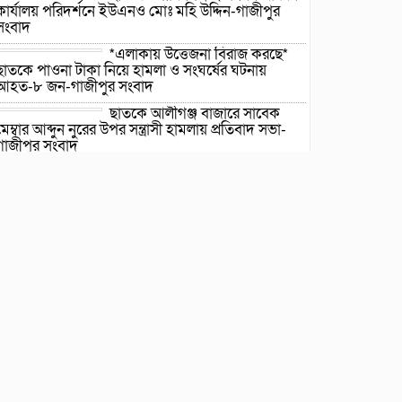
কার্যালয় পরিদর্শনে ইউএনও মোঃ মহি উদ্দিন-গাজীপুর
সংবাদ
*এলাকায় উত্তেজনা বিরাজ করছে*
ছাতকে পাওনা টাকা নিয়ে হামলা ও সংঘর্ষের ঘটনায়
আহত-৮ জন-গাজীপুর সংবাদ
ছাতকে আলীগঞ্জ বাজারে সাবেক
মেম্বার আব্দুন নুরের উপর সন্ত্রাসী হামলায় প্রতিবাদ সভা-
গাজীপুর সংবাদ
জুলাই গন-অভ্যুত্থান দিবস উপলক্ষে
চিত্রাঙ্কন প্রতিযোগিতায় সাংবাদিক কন্যা নীলা ১ম স্হান
করেছে-গাজীপুর সংবাদ
ছাতকে বিদ্যুৎ বিল, লোডশেডিংয়ের
প্রতিবাদে চরবাড়ুকা গ্রামের
গ্রাহকদের প্রতিবাদ ও ক্ষোভ-
গাজীপুর সংবাদ
১২ হাজার টাকার ঋণে ১৩ লাখ
টাকার মামলা: সুদের ফাঁদে নীরব
নির্যাতনের শিকার, গ্রেপ্তার সুদ
ব্যবসায়ী-গাজীপুর সংবাদ
দীর্ঘ প্রতীক্ষার অবসান: জুমার
নামাজে মুখরিত রাণীশংকৈল মডেল