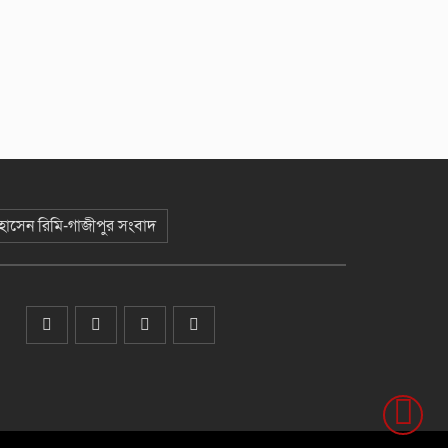
 হোসেন রিমি-গাজীপুর সংবাদ