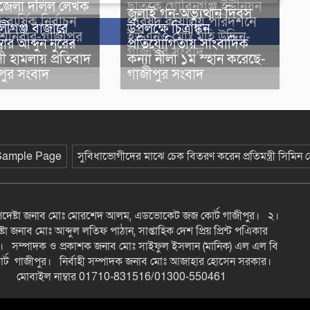
জেলা দলিল লেখক
ছাতকে গোবিনগঞ্জ ইউনিয়ন
জুলাই গন-অভ্যুত্থান দিবস
-বার্ষিক নির্বাচন
পরিষদ কার্যালয় পরিদর্শনে
ীগঞ্জ বাজারে
উপলক্ষে চিত্রাঙ্কন
 শনিবার-গাজীপুর
ইউএনও মোঃ মহি উদ্দিন-
বার আব্দুন নুরের
প্রতিযোগিতায় সাংবাদিক
গাজীপুর সংবাদ
াসী হামলায় প্রতিবাদ
কন্যা নীলা ১ম স্হান করেছে-
পুর সংবাদ
গাজীপুর সংবাদ
Sample Page
সুবিধাভোগীদের মাঝে চেক বিতরণ করেন প্রতিমন্ত্রী সিমিন
উপদেষ্টা জনাব মোঃ মোরশেদ আলম, এডভোকেট জজ কোর্ট গাজীপুর। ২।
টা জনাব মোঃ আব্দুল লতিফ পাঠান, সাপ্তাহিক দেশ প্রিয় প্রিন্ট পএিকার
। সম্পাদক ও প্রকাশক জনাব মোঃ সাইফুল ইসলান (মানিক) এল এল বি
্ট গাজীপুর। নির্বাহী সম্পাদক জনাব মোঃ আজাহার হোসেন সরকার।
মোবাইল নাম্বার 01710-831516/01300-550461