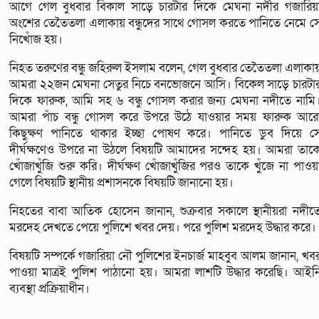
আগে গেল বুধবার বিকাল সাড়ে চারটার দিকে মেঘনা নদীর গজারিয়
অংশের তেতৈতলা এলাকায় বন্ধুদের সাথে গোসল করতে পানিতে নেমে স
নিখোঁজ হয়।
নিহত তরুণের বন্ধু জহিরুল ইসলাম বলেন, গেল বুধবার তেতৈতলা এলাকা
আমরা ২২জন মেঘনা সেতুর নিচে বনভোজনে আসি। বিকেল সাড়ে চারটা
দিকে ফারুক, আমি সহ ৬ বন্ধু গোসল করার জন্য মেঘনা নদীতে নামি
আমরা পাঁচ বন্ধু গোসল করে উপরে উঠে যাওয়ার সময় ফারুক আর
কিছুক্ষণ পানিতে থাকার ইচ্ছা পোষণ করে। পানিতে ডুব দিয়ে স
দীর্ঘক্ষণেও উপরে না উঠলে বিষয়টি আমাদের সন্দেহ হয়। আমরা তাক
খোঁজাখুঁজি শুরু করি। দীর্ঘক্ষণ খোঁজাখুঁজির পরও তাকে খুঁজে না পাওয়
গেলে বিষয়টি স্থানীয় প্রশাসনকে বিষয়টি জানানো হয়।
নিহতের বাবা আতিক হোসেন জানান, শুক্রবার সকা‌লে স্থানীয়রা নদী‌ত
মর‌দেহ‌ দেখ‌তে পে‌য়ে পু‌লি‌শে খবর দেয়। প‌রে পু‌লিশ মর‌দেহ উদ্ধার ক‌রে।
বিষয়টি সম্পর্কে গজারিয়া নৌ পুলিশের ইনচার্জ মাহবুব আলম জানান, খব
পাওয়া মাত্রই পুলিশ পাঠানো হয়। আমরা লাশটি উদ্ধার করেছি। আইন
ব্যবস্থা প্রক্রিয়াধীন।