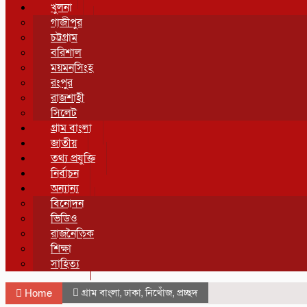
খুলনা
গাজীপুর
চট্টগ্রাম
বরিশাল
ময়মনসিংহ
রংপুর
রাজশাহী
সিলেট
গ্রাম বাংলা
জাতীয়
তথ্য প্রযুক্তি
নির্বাচন
অন্যান্য
বিনোদন
ভিডিও
রাজনৈতিক
শিক্ষা
সাহিত্য
গ্রাম বাংলা
,
ঢাকা
,
নিখোঁজ
,
প্রচ্ছদ
Home