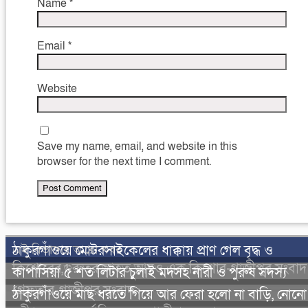
Name
*
Email
*
Website
Save my name, email, and website in this
browser for the next time I comment.
এই বিভাগের আরো খবর
ঠাকুরগাঁওয়ে মোটরসাইকেলের ধাক্কায় প্রাণ গেল বৃদ্ধ ও
কিশোরের,গুরুতর আহত আরও এক কিশোর-গাজীপুর সংবা
কাপাসিয়া ৫ শত লিটার চুলাই মদসহ নারী ও পুরুষ সদস্য
গ্রেফতার-গাজীপুর সংবাদ
ঠাকুরগাঁওয়ে মাছ ধরতে গিয়ে আর ফেরা হলো না বাড়ি, নোনো