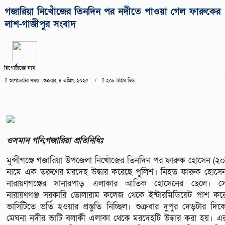
গজারিয়া নিখোঁজের তিনদিন পর নদীতে পাওয়া গেল ফারুকের
লাশ-গাজীপুর সংবাদ
রিপোর্টারের নাম
আপডেটের সময় : শুক্রবার, ৪ এপ্রিল, ২০২৫
২০৮ টাইম ভিউ
ওসমান গনি,গজারিয়া প্রতিনিধিঃ
মুন্সীগঞ্জে গজারিয়া উপজেলা ‌নি‌খোঁজের তিন‌দিন পর ফারুক হোসেন (২০
না‌মে এক তরুণের মর‌দেহ উদ্ধার ক‌রে‌ছে পু‌লিশ। নিহত ফারুক হোসে
নারায়ণগঞ্জের সানারপাড় এলাকার আতিক হোসেনের ছেলে। স
নারায়ণগঞ্জ সরকারি তোলারাম কলেজ থেকে ইন্টারমিডিয়েট পাশ কর
ভার্সিটিতে ভর্তি হওয়ার প্রস্তুতি নিচ্ছিল। শুক্রবার দুপুর দেড়টার দিক
মেঘনা নদীর ভাটি বলাকী এলাকা থেকে মর‌দেহ‌টি উদ্ধার করা হয়। এ