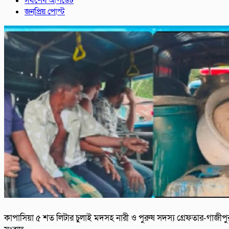
সর্বশেষ আপডেট
জনপ্রিয় পোস্ট
কাপাসিয়া ৫ শত লিটার চুলাই মদসহ নারী ও পুরুষ সদস্য গ্রেফতার-গাজীপু