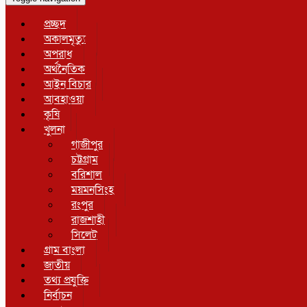
প্রচ্ছদ
অকালমৃত্যু
অপরাধ
অর্থনৈতিক
আইন বিচার
আবহাওয়া
কৃষি
খুলনা
গাজীপুর
চট্টগ্রাম
বরিশাল
ময়মনসিংহ
রংপুর
রাজশাহী
সিলেট
গ্রাম বাংলা
জাতীয়
তথ্য প্রযুক্তি
নির্বাচন