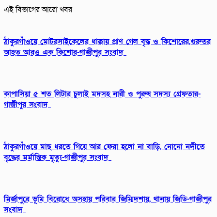
এই বিভাগের আরো খবর
ঠাকুরগাঁওয়ে মোটরসাইকেলের ধাক্কায় প্রাণ গেল বৃদ্ধ ও কিশোরের,গুরুতর
আহত আরও এক কিশোর-গাজীপুর সংবাদ
কাপাসিয়া ৫ শত লিটার চুলাই মদসহ নারী ও পুরুষ সদস্য গ্রেফতার-
গাজীপুর সংবাদ
ঠাকুরগাঁওয়ে মাছ ধরতে গিয়ে আর ফেরা হলো না বাড়ি, নোনো নদীতে
বৃদ্ধের মর্মান্তিক মৃত্যু-গাজীপুর সংবাদ
মির্জাপুরে ভূমি বিরোধে অসহায় পরিবার জিম্মিদশায়, থানায় জিডি-গাজীপুর
সংবাদ