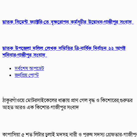
ছাতক সিমেন্ট ফ্যাক্টরি-তে বৃক্ষরোপন কর্মসূচীর উদ্বোধন-গাজীপুর সংবাদ
ছাতক উপজেলা দলিল লেখক সমিতির ত্রি-বার্ষিক নির্বাচন ২২ আগষ্ট
শনিবার-গাজীপুর সংবাদ
সর্বশেষ আপডেট
জনপ্রিয় পোস্ট
ঠাকুরগাঁওয়ে মোটরসাইকেলের ধাক্কায় প্রাণ গেল বৃদ্ধ ও কিশোরের,গুরুতর
আহত আরও এক কিশোর-গাজীপুর সংবাদ
কাপাসিয়া ৫ শত লিটার চুলাই মদসহ নারী ও পুরুষ সদস্য গ্রেফতার-গাজীপু