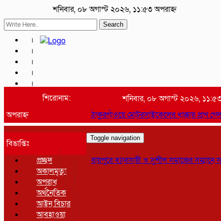
শনিবার, ০৮ অগাস্ট ২০২৬, ১১:৫৩ অপরাহ্ন
Search
শিরোনাম:
শনিবার, ০৮ অগাস্ট ২০২৬, ১১:৫
অপরাহ্ন
ঠাকুরগাঁওয়ে মোটরসাইকেলের ধাক্কায় প্রাণ গ
Toggle navigation
বিঙাপ্তিঃ
প্রচ্ছদ
রায়পুরে ব্যাবসায়ী ও সুশীল সমাজের সম্মানে স
অকালমৃত্যু
অপরাধ
অর্থনৈতিক
আইন বিচার
আবহাওয়া