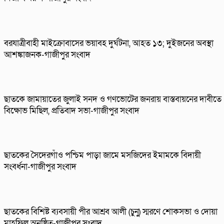
বরযাত্রীবাহী মাইক্রোবাসের ভয়াবহ দুর্ঘটনা, আহত ১৩; দুইজনের অবস্থা
আশঙ্কাজনক-গাজীপুর সংবাদ
ছাতকে জামায়াতের জুলাই সনদ ও গণভোটের জনরায় বাস্তবায়নের দাবীতে
বিক্ষোভ মিছিল, প্রতিবাদ সভা-গাজীপুর সংবাদ
ছাতকের সৈদেরগাঁও পশ্চিম পাড়া জামে মসজিদের ইমামকে বিদায়ী
সংবর্ধনা-গাজীপুর সংবাদ
ছাতকের বিশিষ্ট ব্যবসায়ী পীর আশ্রব আলী (চুনু) স্মরণে শোকসভা ও দোয়া
মাহফিল অনুষ্ঠিত-গাজীপুর সংবাদ