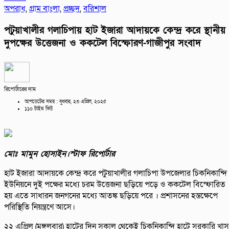
অপরাধ
,
গ্রাম বাংলা
,
প্রচ্ছদ
,
বরিশাল
পটুয়াখালীর গলাচিপায় হাট ইজারা আদায়কে কেন্দ্র করে স্থানীয়
দুপক্ষের উত্তেজনা ও ককটেল বিস্ফোরণ-গাজীপুর সংবাদ
রিপোর্টারের নাম
আপডেটের সময় : বুধবার, ২৩ এপ্রিল, ২০২৫
১১০ টাইম ভিউ
মোঃ মামুন হোসাইন।স্টাফ রিপোর্টার
হাট ইজারা আদায়কে কেন্দ্র করে পটুয়াখালীর গলাচিপা উপজেলার চিকনিকান্দি
ইউনিয়নে দুই পক্ষের মধ্যে চরম উত্তেজনা ছড়িয়ে পড়ে ও ককটেল বিস্ফোরিত
হয় এতে সাধারন জনগনের মধ্যে আতঙ্ক ছড়িয়ে পরে । প্রশাসনের হস্তক্ষেপে
পরিস্থিতি নিয়ন্ত্রণে আসে।
২২ এপ্রিল (মঙ্গলবার) হাটের দিন সকাল থেকেই চিকনিকান্দি হাটে সরকারি খাস