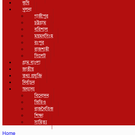
কৃষি
খুলনা
গাজীপুর
চট্টগ্রাম
বরিশাল
ময়মনসিংহ
রংপুর
রাজশাহী
সিলেট
গ্রাম বাংলা
জাতীয়
তথ্য প্রযুক্তি
নির্বাচন
অন্যান্য
বিনোদন
ভিডিও
রাজনৈতিক
শিক্ষা
সাহিত্য
Home