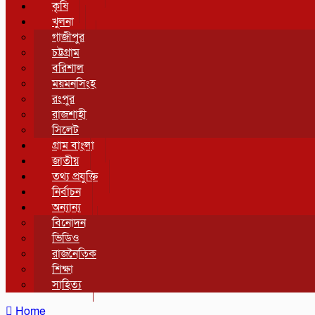
কৃষি
খুলনা
গাজীপুর
চট্টগ্রাম
বরিশাল
ময়মনসিংহ
রংপুর
রাজশাহী
সিলেট
গ্রাম বাংলা
জাতীয়
তথ্য প্রযুক্তি
নির্বাচন
অন্যান্য
বিনোদন
ভিডিও
রাজনৈতিক
শিক্ষা
সাহিত্য
Home