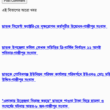
এই বিভাগের আরো খবর
ছাতক সিমেন্ট ফ্যাক্টরি-তে বৃক্ষরোপন কর্মসূচীর উদ্বোধন-গাজীপুর সংবাদ
ছাতক উপজেলা দলিল লেখক সমিতির ত্রি-বার্ষিক নির্বাচন ২২ আগষ্ট
শনিবার-গাজীপুর সংবাদ
ছাতকে গোবিনগঞ্জ ইউনিয়ন পরিষদ কার্যালয় পরিদর্শনে ইউএনও মোঃ মহ
উদ্দিন-গাজীপুর সংবাদ
*এলাকায় উত্তেজনা বিরাজ করছে* ছাতকে পাওনা টাকা নিয়ে হামলা ও
সংঘর্ষের ঘটনায় আহত-৮ জন-গাজীপুর সংবাদ