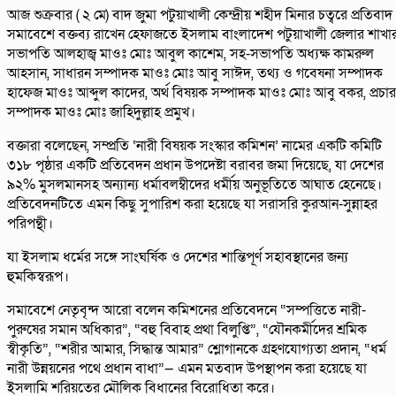
আজ শুক্রবার ( ২ মে) বাদ জুমা পটুয়াখালী কেন্দ্রীয় শহীদ মিনার চত্বরে প্রতিবাদ
সমাবেশে বক্তব্য রাখেন হেফাজতে ইসলাম বাংলাদেশ পটুয়াখালী জেলার শাখা
সভাপতি আলহাজ্ব মাওঃ মোঃ আবুল কাশেম, সহ-সভাপতি অধ্যক্ষ কামরুল
আহসান, সাধারন সম্পাদক মাওঃ মোঃ আবু সাঈদ, তথ্য ও গবেষনা সম্পাদক
হাফেজ মাওঃ আব্দুল কাদের, অর্থ বিষয়ক সম্পাদক মাওঃ মোঃ আবু বকর, প্রচার
সম্পাদক মাওঃ মোঃ জাহিদুল্লাহ প্রমুখ।
বক্তারা বলেছেন, সম্প্রতি ‘নারী বিষয়ক সংস্কার কমিশন’ নামের একটি কমিটি
৩১৮ পৃষ্ঠার একটি প্রতিবেদন প্রধান উপদেষ্টা বরাবর জমা দিয়েছে, যা দেশের
৯২% মুসলমানসহ অন্যান্য ধর্মাবলম্বীদের ধর্মীয় অনুভূতিতে আঘাত হেনেছে।
প্রতিবেদনটিতে এমন কিছু সুপারিশ করা হয়েছে যা সরাসরি কুরআন-সুন্নাহর
পরিপন্থী।
যা ইসলাম ধর্মের সঙ্গে সাংঘর্ষিক ও দেশের শান্তিপূর্ণ সহাবস্থানের জন্য
হুমকিস্বরূপ।
সমাবেশে নেতৃবৃন্দ আরো বলেন কমিশনের প্রতিবেদনে “সম্পত্তিতে নারী-
পুরুষের সমান অধিকার”, “বহু বিবাহ প্রথা বিলুপ্তি”, “যৌনকর্মীদের শ্রমিক
স্বীকৃতি”, “শরীর আমার, সিদ্ধান্ত আমার” শ্লোগানকে গ্রহণযোগ্যতা প্রদান, “ধর্ম
নারী উন্নয়নের পথে প্রধান বাধা”— এমন মতবাদ উপস্থাপন করা হয়েছে যা
ইসলামি শরিয়তের মৌলিক বিধানের বিরোধিতা করে।