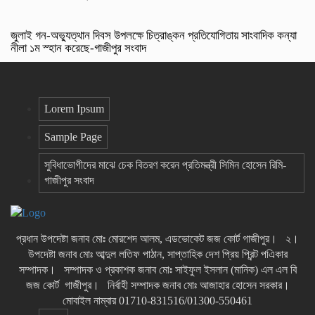
জুলাই গন-অভ্যুত্থান দিবস উপলক্ষে চিত্রাঙ্কন প্রতিযোগিতায় সাংবাদিক কন্যা
নীলা ১ম স্হান করেছে-গাজীপুর সংবাদ
Lorem Ipsum
Sample Page
সুবিধাভোগীদের মাঝে চেক বিতরণ করেন প্রতিমন্ত্রী সিমিন হোসেন রিমি-
গাজীপুর সংবাদ
প্রধান উপদেষ্টা জনাব মোঃ মোরশেদ আলম, এডভোকেট জজ কোর্ট গাজীপুর। ২।
উপদেষ্টা জনাব মোঃ আব্দুল লতিফ পাঠান, সাপ্তাহিক দেশ প্রিয় প্রিন্ট পএিকার
সম্পাদক। সম্পাদক ও প্রকাশক জনাব মোঃ সাইফুল ইসলান (মানিক) এল এল বি
জজ কোর্ট গাজীপুর। নির্বাহী সম্পাদক জনাব মোঃ আজাহার হোসেন সরকার।
মোবাইল নাম্বার 01710-831516/01300-550461