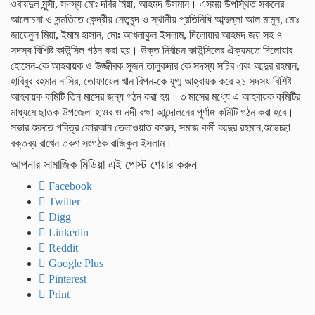
ওবায়দুল মুন্সী, সদস্য মোঃ দবির মিয়া, আহমদ উসমান। এসময় উপস্থিত সকলের
আলোচনা ও সন্মতিতে কেন্দ্রীয় নেতৃবৃন্দ ও স্থানীয় প্রতিনিধি আব্দুল্লা আল মামুন, মোঃ
জায়েনুল মিয়া, ইমাম হাসান, মোঃ আখলাকুল ইসলাম, দিলোয়ার আহমদ জয় সহ ৭
সদস্য বিশিষ্ট কাউন্সিল গঠন করা হয়। উক্ত নির্বাচন কাউন্সিলের ঐক্যমতে দিলোয়ার
হোসেন-কে আহবায়ক ও উজ্জীবক সুজন তালুকদার কে সদস্য সচিব এবং আব্দুর রহমান,
হাবিবুর রহমান নাসির, তোফায়েল খান বিপন-কে যুগ্ম আহ্বায়ক করে ২১ সদস্য বিশিষ্ট
আহবায়ক কমিটি তিন মাসের জন্য গঠন করা হয়। ৩ মাসের মধ্যে এ আহবায়ক কমিটির
মাধ্যমে ছাতক উপজেলা হাওর ও নদী রক্ষা আন্দোলনের পুর্ণাঙ্গ কমিটি গঠন করা হবে।
সভার শুরুতে পবিত্র কোরআন তেলাওয়াত করেন, সমাজ কর্মী আব্দুর রহমান,শুভেচ্ছা
বক্তব্য রাখেন তরুণ সংগঠক রাজিকুল ইসলাম।
আপনার সামাজিক মিডিয়া এই পোস্ট শেয়ার করুন
Facebook
Twitter
Digg
Linkedin
Reddit
Google Plus
Pinterest
Print