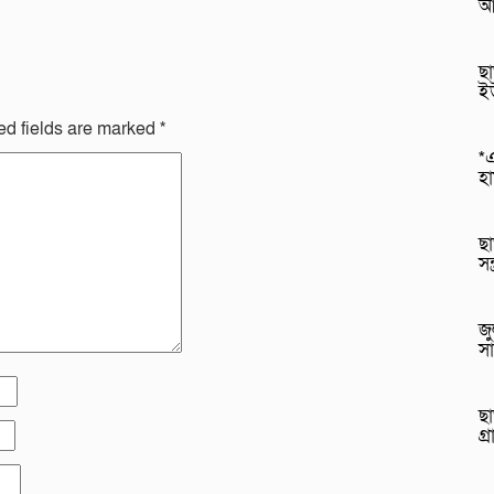
আ
ছা
ই
ed fields are marked
*
*এ
হ
ছা
সন
জু
সা
ছা
গ্