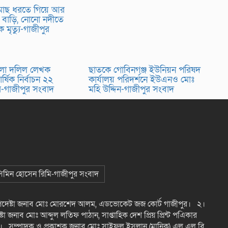
 মাছ ধরতে গিয়ে আর
 বাড়ি, নোনো নদীতে
তিক মৃত্যু-গাজীপুর
লা দলিল লেখক
ছাতকে গোবিনগঞ্জ ইউনিয়ন পরিষদ
র্ষিক নির্বাচন ২২
কার্যালয় পরিদর্শনে ইউএনও মোঃ
র-গাজীপুর সংবাদ
মহি উদ্দিন-গাজীপুর সংবাদ
 সিমিন হোসেন রিমি-গাজীপুর সংবাদ
উপদেষ্টা জনাব মোঃ মোরশেদ আলম, এডভোকেট জজ কোর্ট গাজীপুর। ২।
টা জনাব মোঃ আব্দুল লতিফ পাঠান, সাপ্তাহিক দেশ প্রিয় প্রিন্ট পএিকার
। সম্পাদক ও প্রকাশক জনাব মোঃ সাইফুল ইসলান (মানিক) এল এল বি