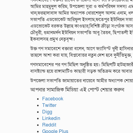
গনসমাবেশে বক্তব্য রাখেন উপজেলা এসিস্ট্যান্ট সেক্রেটারী
আমির মাহমুদুল করিম, উপজেলা সুরা ও কর্মপরিষদ সদস্য 
খান,ফরহাদাবাদ আমির অধ্যাপক খোরশেদুল আলম এনাম, ধলই 
সভাপতি এডভোকেট আরিফুল ইসলাম,ফতেপুর ইউনিয়ন সভাপতি 
এডভোকেট বরকত উল্লাহ কাওছার,বিশিষ্ট ক্রীড়া সংগঠক আস
চৌধুরী, গুমানমর্দন ইউনিয়ন সভাপতি আবু তৈয়ব, ছিপাতল
ইকবালসহ প্রমুখ নেতৃবৃন্দ।
উক্ত গণ সমাবেশে বক্তারা বলেন, আগে ফ্যাসিস্ট খুনী হাসিনা
তাহলে আশা করা যায়, বিপ্লবোত্তর নতুন দেশ হবে দুর্নীতিমুক্ত, সন
গণসমাবেশের পর গণ মিছিল অনুষ্ঠিত হয়। মিছিলটি হাটহাজার
বাসষ্ট্যান্ড হয়ে রাঙ্গামাটিও কাছারী সড়ক অতিক্রম করে আব
উপজেলা সভাপতি জামায়াতের নায়েবে আমীর অধ্যাপক শোয়াইব 
আপনার সামাজিক মিডিয়া এই পোস্ট শেয়ার করুন
Facebook
Twitter
Digg
Linkedin
Reddit
Google Plus