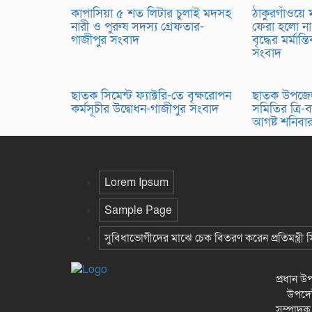
কাপাসিয়া ৫ শত লিটার চুলাই মদসহ
ঠাকুরগাঁওয়ে
নারী ও পুরুষ সদস্য গ্রেফতার-
ফেরা হলো না
গাজীপুর সংবাদ
বৃদ্ধের মর্মান্
সংবাদ
ছাতক সিমেন্ট ফ্যাক্টরি-তে বৃক্ষরোপন
ছাতক উপজে
কর্মসূচীর উদ্বোধন-গাজীপুর সংবাদ
সমিতির ত্রি-বা
আগষ্ট শনিবা
Lorem Ipsum
Sample Page
সুবিধাভোগীদের মাঝে চেক বিতরণ করেন প্রতিমন্ত্রী
প্রধান 
উপদেষ্
সম্পাদক