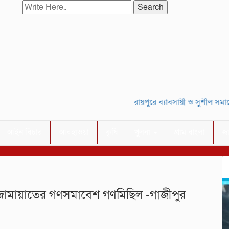
Search
রায়পুরে ব্যাবসায়ী ও সুশীল সমাজের স
আইন বিচার
আবহাওয়া
কৃষি
খুলনা
গ্রাম বাংলা
জ
তে জামায়াতের গণসমাবেশ গণমিছিল -গাজীপুর