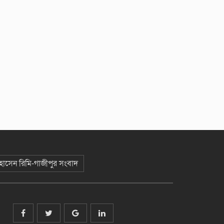
 হোসেন রিমি-গাজীপুর সংবাদ