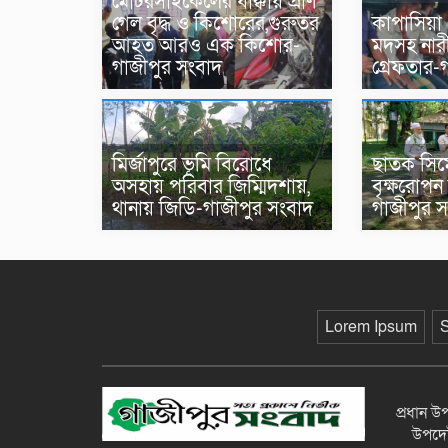
মোটরসাইকেলের ধাক্কায় প্রাণ
গেল বৃদ্ধ ও কিশোরের,গুরুতর
কাপাসিয়া
আহত আরও এক কিশোর-
মদসহ নারী
গাজীপুর সংবাদ
গ্রেফতার-
মির্জাপুরে ভূমি বিরোধে
ছাতক সিমেন
অসহায় পরিবার জিম্মিদশায়,
বৃক্ষরোপন 
থানায় জিডি-গাজীপুর সংবাদ
গাজীপুর 
Lorem Ipsum
প্রধান 
উপদেষ্