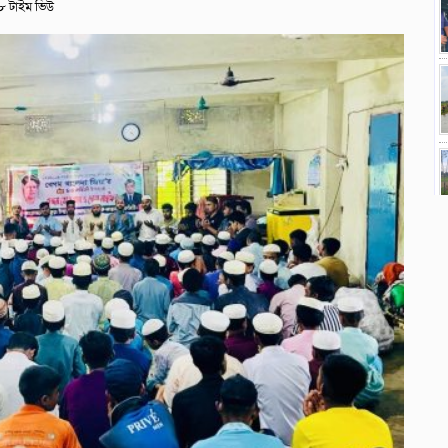
 টাইম ভিউ