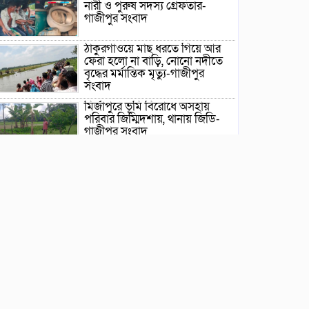
নারী ও পুরুষ সদস্য গ্রেফতার-
গাজীপুর সংবাদ
ঠাকুরগাঁওয়ে মাছ ধরতে গিয়ে আর
ফেরা হলো না বাড়ি, নোনো নদীতে
বৃদ্ধের মর্মান্তিক মৃত্যু-গাজীপুর
সংবাদ
মির্জাপুরে ভূমি বিরোধে অসহায়
পরিবার জিম্মিদশায়, থানায় জিডি-
গাজীপুর সংবাদ
ছাতক সিমেন্ট ফ্যাক্টরি-তে বৃক্ষরোপন
কর্মসূচীর উদ্বোধন-গাজীপুর সংবাদ
ছাতক উপজেলা দলিল লেখক
সমিতির ত্রি-বার্ষিক নির্বাচন ২২
আগষ্ট শনিবার-গাজীপুর সংবাদ
ছাতকে গোবিনগঞ্জ ইউনিয়ন পরিষদ
কার্যালয় পরিদর্শনে ইউএনও মোঃ
মহি উদ্দিন-গাজীপুর সংবাদ