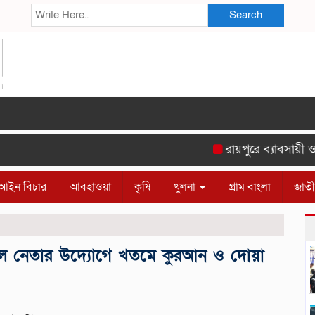
Search
রায়পুরে ব্যাবসায়ী ও সু
আইন বিচার
আবহাওয়া
কৃষি
খুলনা
গ্রাম বাংলা
জাত
্রদল নেতার উদ্যোগে খতমে কুরআন ও দোয়া