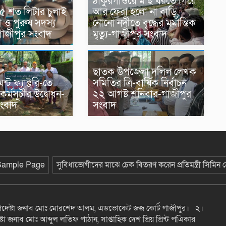
ঠাকুরগাঁওয়ে মাছ ধরতে গিয়ে
 ৫ শত লিটার চুলাই
আর ফেরা হলো না বাড়ি,
 ও পুরুষ সদস্য
নোনো নদীতে বৃদ্ধের মর্মান্তিক
গাজীপুর সংবাদ
মৃত্যু-গাজীপুর সংবাদ
ছাতক উপজেলা দলিল লেখক
্ট ফ্যাক্টরি-তে
সমিতির ত্রি-বার্ষিক নির্বাচন
কর্মসূচীর উদ্বোধন-
২২ আগষ্ট শনিবার-গাজীপুর
সংবাদ
সংবাদ
Sample Page
সুবিধাভোগীদের মাঝে চেক বিতরণ করেন প্রতিমন্ত্রী সিমিন
উপদেষ্টা জনাব মোঃ মোরশেদ আলম, এডভোকেট জজ কোর্ট গাজীপুর। ২।
টা জনাব মোঃ আব্দুল লতিফ পাঠান, সাপ্তাহিক দেশ প্রিয় প্রিন্ট পএিকার