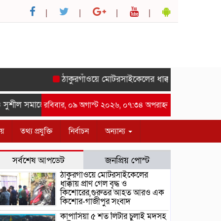
ঠাকুরগাঁওয়ে মোটরসাইকেলের ধাক্কায় প্রাণ গেল বৃদ্
শীল সমাজের সম্মানে সাইদ জুটনের ইফতার মাহফিল অনুষ্ঠিত।-গাজীপুর 
রবিবার, ০৯ অগাস্ট ২০২৬, ০৭:৩৪ অপরাহ্ন
ীয়
তথ্য প্রযুক্তি
নির্বাচন
অন্যান্য
সর্বশেষ আপডেট
জনপ্রিয় পোস্ট
ঠাকুরগাঁওয়ে মোটরসাইকেলের
ধাক্কায় প্রাণ গেল বৃদ্ধ ও
কিশোরের,গুরুতর আহত আরও এক
কিশোর-গাজীপুর সংবাদ
কাপাসিয়া ৫ শত লিটার চুলাই মদসহ