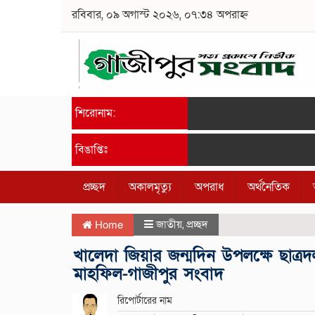
রবিবার, ০৯ অগাস্ট ২০২৬, ০৭:৩৪ অপরাহ্ন
শিরোনাম:
বিঙাপ্তিঃ
প্রচ্ছদ
অকালমৃত্যু
অপরাধ
অর্থনৈতিক
জাতীয়
,
প্রচ্ছদ
Home
খালেদা জিয়ার জন্মদিন উপলক্ষে ছাত
মাহফিল-গাজীপুর সংবাদ
রিপোর্টারের নাম