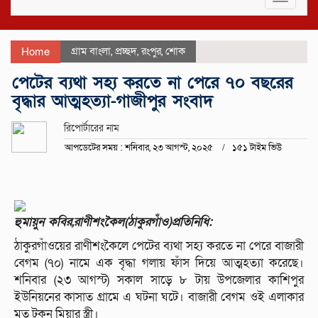
navigat
গ্রাম বাংলা
,
প্রচ্ছদ
,
রংপুর
,
শোক
Home
পেটের ব্যথা সহ্য করতে না পেরে ৭০ বছরের
বৃদ্ধার আত্মহত্যা-গাজীপুর সংবাদ
রিপোর্টারের নাম
আপডেটের সময় : শনিবার, ২৩ আগস্ট, ২০২৫
১৫১ টাইম ভিউ
হুমায়ুন কবির,রাণীশংকৈল(ঠাকুরগাঁও)প্রতিনিধি:
ঠাকুরগাঁওয়ের রাণীশংকৈলে পেটের ব্যথা সহ্য করতে না পেরে বাজারী
বেগম (৭০) নামে এক বৃদ্ধা গলায় ফাঁস দিয়ে আত্মহত্যা করেছে।
শনিবার (২৩ আগস্ট) সকাল সাড়ে ৮ টায় উপজেলার কাশিপুর
ইউনিয়নের কাসাত গ্রামে এ ঘটনা ঘটে। বাজারী বেগম ওই এলাকার
মৃত টুকুন মিয়ার স্ত্রী।