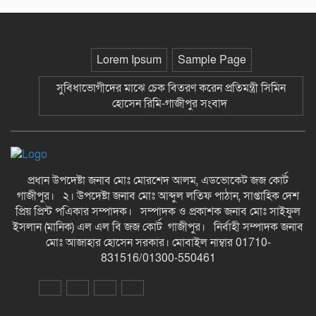
পাওনা টাকা নিয়ে হামলা ও সংঘর্ষের ঘটনায় আহত-৮ জন-গাজীপুর
সংবাদ
ছাতকে আলীগঞ্জ বাজারে সাবেক মেম্বার
আব্দুন নুরের উপর সন্ত্রাসী হামলায় প্রতিবাদ
সভা-গাজীপুর সংবাদ
Lorem Ipsum
Sample Page
সুবিধাভোগীদের মাঝে চেক বিতরণ করেন প্রতিমন্ত্রী সিমিন
জুলাই গন-অভ্যুত্থান দিবস উপলক্ষে
হোসেন রিমি-গাজীপুর সংবাদ
চিত্রাঙ্কন প্রতিযোগিতায় সাংবাদিক কন্যা
নীলা ১ম স্হান করেছে-গাজীপুর সংবাদ
ছাতকে বিদ্যুৎ বিল, লোডশেডিংয়ের
প্রতিবাদে চরবাড়ুকা গ্রামের গ্রাহকদের
প্রধান উপদেষ্টা জনাব মোঃ মোরশেদ আলম, এডভোকেট জজ কোর্ট
প্রতিবাদ ও ক্ষোভ-গাজীপুর সংবাদ
গাজীপুর। ২। উপদেষ্টা জনাব মোঃ আব্দুল লতিফ পাঠান, সাপ্তাহিক দেশ
প্রিয় প্রিন্ট পএিকার সম্পাদক। সম্পাদক ও প্রকাশক জনাব মোঃ সাইফুল
ইসলান (মানিক) এল এল বি জজ কোর্ট গাজীপুর। নির্বাহী সম্পাদক জনাব
১২ হাজার টাকার ঋণে ১৩ লাখ টাকার
মামলা: সুদের ফাঁদে নীরব নির্যাতনের
মোঃ আজাহার হোসেন সরকার। মোবাইল নাম্বার 01710-
শিকার, গ্রেপ্তার সুদ ব্যবসায়ী-গাজীপুর
831516/01300-550461
সংবাদ