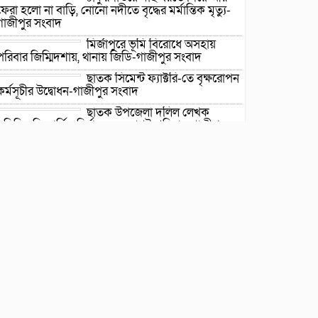
ফেরা হলো না বাড়ি, নোনো নদীতে বৃদ্ধের মর্মান্তিক মৃত্যু-
গাজীপুর সংবাদ
মির্জাপুরে ভূমি বিরোধে অসহায়
পরিবার জিম্মিদশায়, থানায় জিডি-গাজীপুর সংবাদ
ছাতক সিমেন্ট ফ্যাক্টরি-তে বৃক্ষরোপন
কর্মসূচীর উদ্বোধন-গাজীপুর সংবাদ
ছাতক উপজেলা দলিল লেখক
সমিতির ত্রি-বার্ষিক নির্বাচন ২২ আগষ্ট শনিবার-গাজীপুর
সংবাদ
ছাতকে গোবিনগঞ্জ ইউনিয়ন পরিষদ
কার্যালয় পরিদর্শনে ইউএনও মোঃ
মহি উদ্দিন-গাজীপুর সংবাদ
*এলাকায় উত্তেজনা বিরাজ করছে*
ছাতকে পাওনা টাকা নিয়ে হামলা ও
সংঘর্ষের ঘটনায় আহত-৮ জন-
গাজীপুর সংবাদ
ছাতকে আলীগঞ্জ বাজারে সাবেক
মেম্বার আব্দুন নুরের উপর সন্ত্রাসী
হামলায় প্রতিবাদ সভা-গাজীপুর
সংবাদ