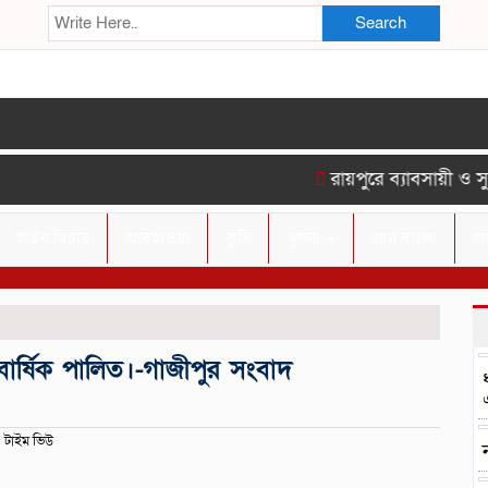
Search
রায়পুরে ব্যাবসায়ী ও সু
আইন বিচার
আবহাওয়া
কৃষি
খুলনা
গ্রাম বাংলা
জ
াবার্ষিক পালিত।-গাজীপুর সংবাদ
 টাইম ভিউ