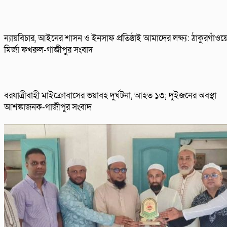
ন্যায়বিচার, আইনের শাসন ও ইনসাফ প্রতিষ্ঠাই আমাদের লক্ষ্য: ঠাকুরগাঁওয়
মির্জা ফখরুল-গাজীপুর সংবাদ
বরযাত্রীবাহী মাইক্রোবাসের ভয়াবহ দুর্ঘটনা, আহত ১৩; দুইজনের অবস্থা
আশঙ্কাজনক-গাজীপুর সংবাদ