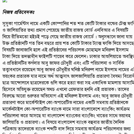
নিজস্ব প্রতিবেদকঃ
সুসুকা গার্মেন্টস নামে একটি কোম্পানির শত শত কোটি টাকার বন্ডের টেক্স ফা
ও জালিয়াতির তথ্য প্রমাণ পেয়েছে জাতীয় রাজস্ব বোর্ড এনবিআর এ বিষয়টি
নিয়ে রীতিমতো হইচই পড়ে গেছে জাতীয় রাজস্ব বোর্ডে । অনুসন্ধানে জানা যায়
উক্ত প্রতিষ্ঠানটি গত তিন বছরে প্রায় শত কোটি টাকার ট্যাক্স ফাকি দিয়ে আসছ
বিষয়টি জানাজানি হলে এই প্রতিষ্ঠানের পরিচালক মোহাম্মদ মনিরুল ইসলাম
টাকা দিয়ে তদন্তাধীন ফাইলটি গায়েব করে ফেলেন। ঢাকার আশুলিয়াতে অবস্থি
এ প্রতিষ্ঠানটির কর্ণদার আবু জাফর চৌধুরী এবং এটি পরিচালনা ও সার্বিক
তত্ত্বাবধানে রয়েছেন আবু জাফর চৌধুরীর ঘনিষ্ঠ মনিরুল নামে ইসলাম নামের 
ভয়ংকর প্রতারক যার নামে অর্থ আত্মসাৎ জালজালিয়াতি প্রতারণা বৈষম্য বিরো
ছাত্র আন্দোলনে ছাত্রদেরকে গুলি করে হত্যা করা সহ একাধিক মামলায় আসাম
হিসেবে অভিযুক্ত রয়েছেন অথচ এখনো গ্রেফতার হননি এই প্রতারক। তাদের
বিরুদ্ধে আরো গুরুতর অভিযোগ এই মনিরুল ইসলাম এবং আবু জাফর চৌধুরী
প্রতারণা করে মার্কেন্টাইল কো-অপারেটিভ নামের একটি সমবায় প্রতিষ্ঠানকে
মার্কেনটাইল কো-অপারেটিভ ব্যাংক নামে সারা বাংলাদেশে ব্যাংকিং কার্যক্রম
পরিচালনা করে আসছে যা বাংলাদেশ ব্যাংকের ব্যাংকিং খাতের সাথে ভয়াবহ
জালিয়াতি ও প্রতারণা। এ বিষয়ে বাংলাদেশ ব্যাংক বহুবার জাতীয় দৈনিক
পত্রিকায় তাদেরকে ব্যাংক শব্দটি বাদ দিয়ে সমবায় কার্যক্রম পরিচালনার জন্য