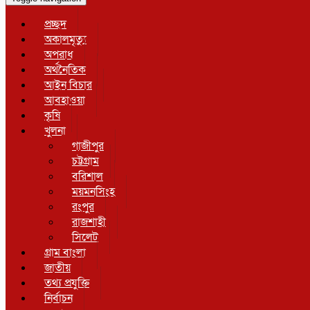
প্রচ্ছদ
অকালমৃত্যু
অপরাধ
অর্থনৈতিক
আইন বিচার
আবহাওয়া
কৃষি
খুলনা
গাজীপুর
চট্টগ্রাম
বরিশাল
ময়মনসিংহ
রংপুর
রাজশাহী
সিলেট
গ্রাম বাংলা
জাতীয়
তথ্য প্রযুক্তি
নির্বাচন