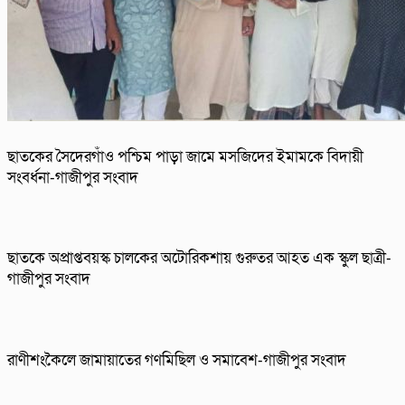
ছাতকের সৈদেরগাঁও পশ্চিম পাড়া জামে মসজিদের ইমামকে বিদায়ী
সংবর্ধনা-গাজীপুর সংবাদ
ছাতকে অপ্রাপ্তবয়স্ক চালকের অটোরিকশায় গুরুতর আহত এক স্কুল ছাত্রী-
গাজীপুর সংবাদ
রাণীশংকৈলে জামায়াতের গণমিছিল ও সমাবেশ-গাজীপুর সংবাদ