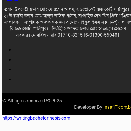
প্রধান উপদেষ্টা জনাব মোঃ মোরশেদ আলম, এডভোকেট জজ কোর্ট গাজীপুর
২। উপদেষ্টা জনাব মোঃ আব্দুল লতিফ পাঠান, সাপ্তাহিক দেশ প্রিয় প্রিন্ট পএিকা
সম্পাদক। সম্পাদক ও প্রকাশক জনাব মোঃ সাইফুল ইসলান (মানিক) এল এ
বি জজ কোর্ট গাজীপুর। নির্বাহী সম্পাদক জনাব মোঃ আজাহার হোসেন
সরকার। মোবাইল নাম্বার 01710-831516/01300-550461
© All rights reserved © 2025
Developer By
insafIT.com.
https://writingbachelorthesis.com