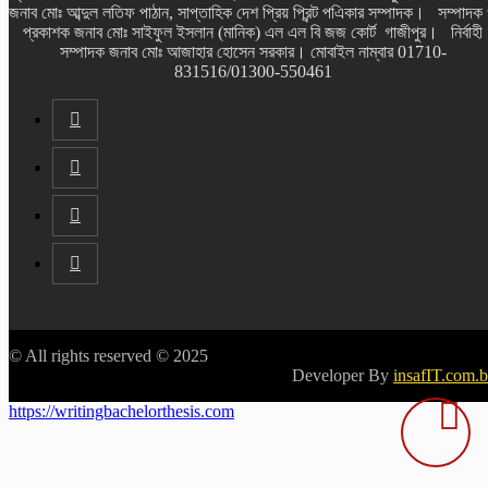
জনাব মোঃ আব্দুল লতিফ পাঠান, সাপ্তাহিক দেশ প্রিয় প্রিন্ট পএিকার সম্পাদক। সম্পাদক
প্রকাশক জনাব মোঃ সাইফুল ইসলান (মানিক) এল এল বি জজ কোর্ট গাজীপুর। নির্বাহী
সম্পাদক জনাব মোঃ আজাহার হোসেন সরকার। মোবাইল নাম্বার 01710-
831516/01300-550461
© All rights reserved © 2025
Developer By
insafIT.com.
https://writingbachelorthesis.com