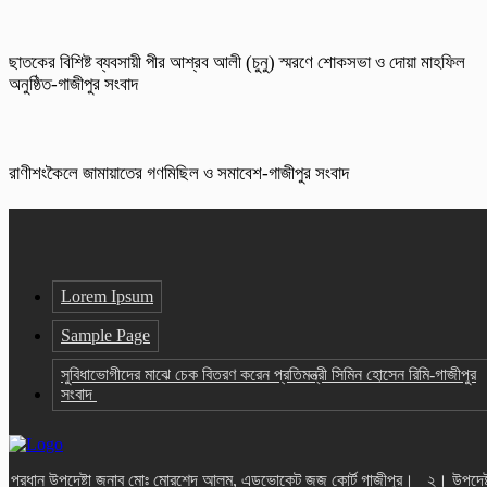
ছাতকের বিশিষ্ট ব্যবসায়ী পীর আশ্রব আলী (চুনু) স্মরণে শোকসভা ও দোয়া মাহফিল
অনুষ্ঠিত-গাজীপুর সংবাদ
রাণীশংকৈলে জামায়াতের গণমিছিল ও সমাবেশ-গাজীপুর সংবাদ
Lorem Ipsum
Sample Page
সুবিধাভোগীদের মাঝে চেক বিতরণ করেন প্রতিমন্ত্রী সিমিন হোসেন রিমি-গাজীপুর
সংবাদ
প্রধান উপদেষ্টা জনাব মোঃ মোরশেদ আলম, এডভোকেট জজ কোর্ট গাজীপুর। ২। উপদেষ্