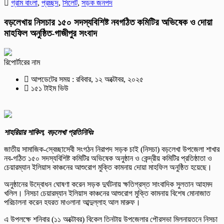
গ্রাম বাংলা
,
প্রচ্ছদ
,
সিলেট
,
সড়ক জনপদ
বড়লেখায় নিসচার ১৫০ সদস্যবিশিষ্ট নবগঠিত কমিটির অভিষেক ও দোয়া
মাহফিল অনুষ্ঠিত-গাজীপুর সংবাদ
রিপোর্টারের নাম
আপডেটের সময় : রবিবার, ১২ অক্টোবর, ২০২৫
১৫১ টাইম ভিউ
শাহরিয়ার শাকিল, বড়লেখা প্রতিনিধিঃ
জাতীয় সামাজিক-স্বেচ্ছাসেবী সংগঠন নিরাপদ সড়ক চাই (নিসচা) বড়লেখা উপজেলা শাখার
নব-গঠিত ১৫০ সদস্যবিশিষ্ট কমিটির অভিষেক অনুষ্ঠান ও কেন্দ্রীয় কমিটির প্রতিষ্ঠাতা ও
চেয়ারম্যান ইলিয়াস কাঞ্চনের আশুরোগ মুক্তি কামনায় দোয়া মাহফিল অনুষ্ঠিত হয়েছে।
অনুষ্ঠানের উদ্বোধন ঘোষণা করেন সড়ক দুর্ঘটনায় ক্ষতিগ্রস্ত সাংবাদিক সুলতান আহমদ
খলিল। নিসচা চেয়ারম্যান ইলিয়াস কাঞ্চনের আশুরোগ মুক্তি কামনায় বিশেষ মোনাজাত
পরিচালনা করেন হযরত মাওলানা আব্দুল্লাহ আল মারুফ।
এ উপলক্ষে শনিবার (১১ অক্টোবর) বিকেল তিনটায় উপজেলার পৌরসভা মিলনায়তনে নিসচা