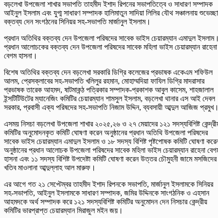
বড়লেখা উপজেলা শাখার সভাপতি তাহমীদ ইশাদ রিপনের সভাপতিত্বে ও সাধারণ সম্পাদক
আইনুল ইসলাম এবং যুগ্ম সাধারণ সম্পাদক হালিমাতুন সাদিয়া লিলির যৌথ সঞ্চালনায় শুভেচ্ছা
বক্তব্য দেন সংগঠনের সিনিয়র সহ-সভাপতি মার্জানুল ইসলাম।
প্রধান অতিথির বক্তব্য দেন উপজেলা পরিষদের সাবেক ভাইস চেয়ারম্যান এমাদুল ইসলাম
প্রধান আলোচকের বক্তব্য দেন উপজেলা পরিষদের সাবেক মহিলা ভাইস চেয়ারম্যান রাহেনা
বেগম হাসনা।
বিশেষ অতিথির বক্তব্য দেন বড়লেখা সরকারি ডিগ্রি কলেজের প্রভাষক একেএম শফিউল
আলম, প্রেসক্লাবের সহ-সভাপতি খলিলুর রহমান, মোহাম্মদিয়া ফাযিল ডিগ্রি মাদরাসার
প্রভাষক তারেক আহমদ, ষাটমাকন্ঠ পত্রিকার সম্পাদক-প্রকাশক আবুল কাসেম, শাহজালাল
ইন্সটিটিউটের ম্যানেজিং কমিটির চেয়ারম্যান শামসুল ইসলাম, বড়লেখা থানার এস আই দেবল
সরকার, প্রবাসী এক্য পরিষদের সহ-সভাপতি নিজাম উদ্দিন, ব্যবসায়ী আব্দুল আজিজ প্রমুখ
এসময় নিসচা বড়লেখা উপজেলা শাখার ২০২৫,২৬ ও ২৭ মেয়াদের ১২১ সদস্যবিশিষ্ট কেন্দ্রী
কমিটির অনুমোদনকৃত কমিটি ঘোষণা করেন অনুষ্ঠানের প্রধান অতিথি উপজেলা পরিষদের
সাবেক ভাইস চেয়ারম্যান এমাদুল ইসলাম ও ১৮ সদস্য বিশিষ্ট পৃষ্টপোষক কমিটি ঘোষণা করে
অনুষ্ঠানের প্রধান আলোচক উপজেলা পরিষদের সাবেক মহিলা ভাইস চেয়ারম্যান রাহেনা বেগ
হাসনা এবং ১১ সদস্য বিশিষ্ট উপদেষ্টা কমিটি ঘোষণা করেন উত্তর চৌমুহনী জামে মসজিদের
খতিব মাওলানা আব্দুল্লাহ আল মারুফ।
এর আগে গত ২১ সেপ্টেম্বর তাহমীদ ইশাদ রিপনকে সভাপতি, মার্জানুল ইসলামকে সিনিয়র
সহ-সভাপতি, আইনুল ইসলামকে সাধারণ সম্পাদক, জমির উদ্দিনকে সাংগঠনিক ও এহসান
আহমদকে অর্থ সম্পাদক করে ১২১ সদস্যবিশিষ্ট কমিটির অনুমোদন দেন নিসচার কেন্দ্রীয়
কমিটির ভারপ্রাপ্ত চেয়ারম্যান মিরাজুল মইন জয়।