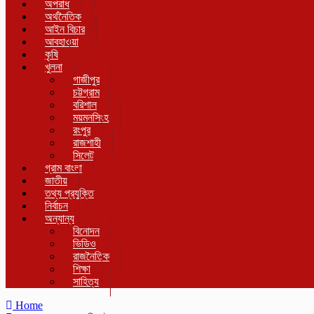
অপরাধ
অর্থনৈতিক
আইন বিচার
আবহাওয়া
কৃষি
খুলনা
গাজীপুর
চট্টগ্রাম
বরিশাল
ময়মনসিংহ
রংপুর
রাজশাহী
সিলেট
গ্রাম বাংলা
জাতীয়
তথ্য প্রযুক্তি
নির্বাচন
অন্যান্য
বিনোদন
ভিডিও
রাজনৈতিক
শিক্ষা
সাহিত্য
Home