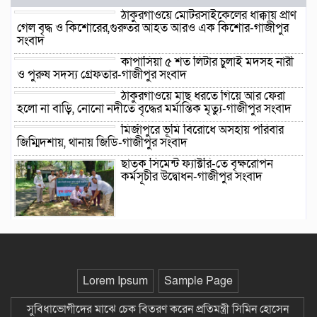
ঠাকুরগাঁওয়ে মোটরসাইকেলের ধাক্কায় প্রাণ
গেল বৃদ্ধ ও কিশোরের,গুরুতর আহত আরও এক কিশোর-গাজীপুর
সংবাদ
কাপাসিয়া ৫ শত লিটার চুলাই মদসহ নারী
ও পুরুষ সদস্য গ্রেফতার-গাজীপুর সংবাদ
ঠাকুরগাঁওয়ে মাছ ধরতে গিয়ে আর ফেরা
হলো না বাড়ি, নোনো নদীতে বৃদ্ধের মর্মান্তিক মৃত্যু-গাজীপুর সংবাদ
মির্জাপুরে ভূমি বিরোধে অসহায় পরিবার
জিম্মিদশায়, থানায় জিডি-গাজীপুর সংবাদ
ছাতক সিমেন্ট ফ্যাক্টরি-তে বৃক্ষরোপন
কর্মসূচীর উদ্বোধন-গাজীপুর সংবাদ
ছাতক উপজেলা দলিল লেখক সমিতির ত্রি-
বার্ষিক নির্বাচন ২২ আগষ্ট শনিবার-গাজীপুর সংবাদ
ছাতকে গোবিনগঞ্জ ইউনিয়ন পরিষদ
কার্যালয় পরিদর্শনে ইউএনও মোঃ মহি
Lorem Ipsum
Sample Page
উদ্দিন-গাজীপুর সংবাদ
সুবিধাভোগীদের মাঝে চেক বিতরণ করেন প্রতিমন্ত্রী সিমিন হোসেন