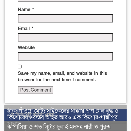
Name
*
Email
*
Website
Save my name, email, and website in this
browser for the next time I comment.
ঠাকুরগাঁওয়ে মোটরসাইকেলের ধাক্কায় প্রাণ গেল বৃদ্ধ ও
এই বিভাগের আরো খবর
কিশোরের,গুরুতর আহত আরও এক কিশোর-গাজীপুর
সংবাদ
কাপাসিয়া ৫ শত লিটার চুলাই মদসহ নারী ও পুরুষ