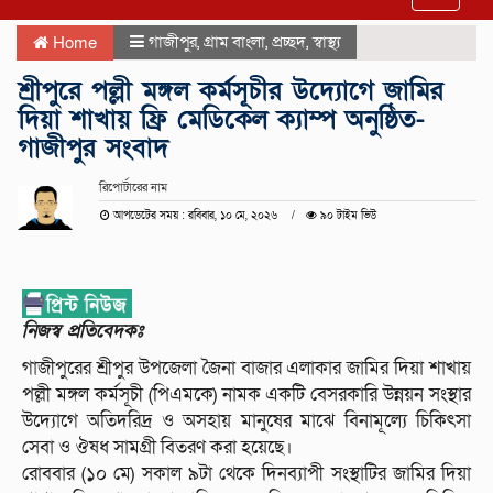
navigat
গাজীপুর
,
গ্রাম বাংলা
,
প্রচ্ছদ
,
স্বাস্থ্য
Home
শ্রীপুরে পল্লী মঙ্গল কর্মসূচীর উদ্যোগে জামির
দিয়া শাখায় ফ্রি মেডিকেল ক্যাম্প অনুষ্ঠিত-
গাজীপুর সংবাদ
রিপোর্টারের নাম
আপডেটের সময় : রবিবার, ১০ মে, ২০২৬
৯০ টাইম ভিউ
নিজস্ব প্রতিবেদকঃ
গাজীপুরের শ্রীপুর উপজেলা জৈনা বাজার এলাকার জামির দিয়া শাখায়
পল্লী মঙ্গল কর্মসূচী (পিএমকে) নামক একটি বেসরকারি উন্নয়ন সংস্থার
উদ্যোগে অতিদরিদ্র ও অসহায় মানুষের মাঝে বিনামূল্যে চিকিৎসা
সেবা ও ঔষধ সামগ্রী বিতরণ করা হয়েছে।
রোববার (১০ মে) সকাল ৯টা থেকে দিনব্যাপী সংস্থাটির জামির দিয়া