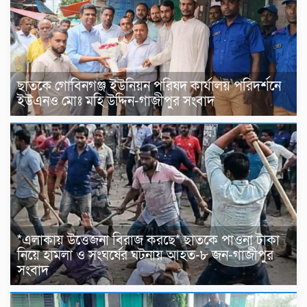
ছাতকে গোবিনগঞ্জ ইউনিয়ন পরিষদ কার্যালয় পরিদর্শনে
ইউএনও মোঃ মহি উদ্দিন-গাজীপুর সংবাদ
*এলাকায় উত্তেজনা বিরাজ করছে* ছাতকে পাওনা টাকা
নিয়ে হামলা ও সংঘর্ষের ঘটনায় আহত-৮ জন-গাজীপুর
সংবাদ