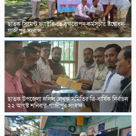
ছাতক সিমেন্ট ফ্যাক্টরি-তে বৃক্ষরোপন কর্মসূচীর উদ্বোধন-
গাজীপুর সংবাদ
ছাতক উপজেলা দলিল লেখক সমিতির ত্রি-বার্ষিক নির্বাচন
২২ আগষ্ট শনিবার-গাজীপুর সংবাদ