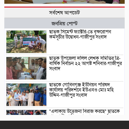
সর্বশেষ আপডেট
জনপ্রিয় পোস্ট
ছাতক সিমেন্ট ফ্যাক্টরি-তে বৃক্ষরোপন
কর্মসূচীর উদ্বোধন-গাজীপুর সংবাদ
ছাতক উপজেলা দলিল লেখক সমিতির ত্রি-
বার্ষিক নির্বাচন ২২ আগষ্ট শনিবার-গাজীপুর
সংবাদ
ছাতকে গোবিনগঞ্জ ইউনিয়ন পরিষদ
কার্যালয় পরিদর্শনে ইউএনও মোঃ মহি
উদ্দিন-গাজীপুর সংবাদ
*এলাকায় উত্তেজনা বিরাজ করছে* ছাতকে
পাওনা টাকা নিয়ে হামলা ও সংঘর্ষের
ঘটনায় আহত-৮ জন-গাজীপুর সংবাদ