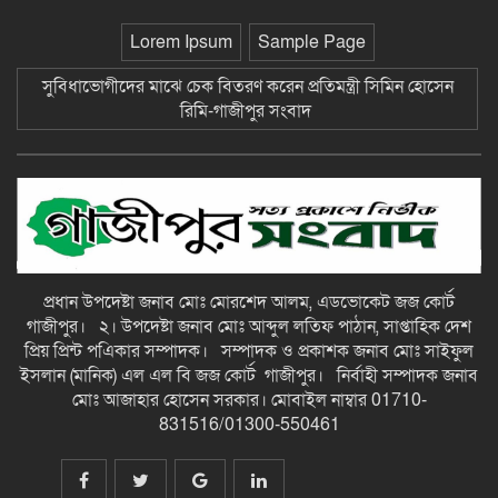
ছাতকে আলীগঞ্জ বাজারে সাবেক মেম্বার
Lorem Ipsum
Sample Page
আব্দুন নুরের উপর সন্ত্রাসী হামলায় প্রতিবাদ
সভা-গাজীপুর সংবাদ
সুবিধাভোগীদের মাঝে চেক বিতরণ করেন প্রতিমন্ত্রী সিমিন হোসেন
রিমি-গাজীপুর সংবাদ
জুলাই গন-অভ্যুত্থান দিবস উপলক্ষে
চিত্রাঙ্কন প্রতিযোগিতায় সাংবাদিক কন্যা
নীলা ১ম স্হান করেছে-গাজীপুর সংবাদ
ছাতকে বিদ্যুৎ বিল, লোডশেডিংয়ের
প্রতিবাদে চরবাড়ুকা গ্রামের গ্রাহকদের
প্রতিবাদ ও ক্ষোভ-গাজীপুর সংবাদ
প্রধান উপদেষ্টা জনাব মোঃ মোরশেদ আলম, এডভোকেট জজ কোর্ট
গাজীপুর। ২। উপদেষ্টা জনাব মোঃ আব্দুল লতিফ পাঠান, সাপ্তাহিক দেশ
১২ হাজার টাকার ঋণে ১৩ লাখ টাকার
প্রিয় প্রিন্ট পএিকার সম্পাদক। সম্পাদক ও প্রকাশক জনাব মোঃ সাইফুল
মামলা: সুদের ফাঁদে নীরব নির্যাতনের
ইসলান (মানিক) এল এল বি জজ কোর্ট গাজীপুর। নির্বাহী সম্পাদক জনাব
শিকার, গ্রেপ্তার সুদ ব্যবসায়ী-গাজীপুর
মোঃ আজাহার হোসেন সরকার। মোবাইল নাম্বার 01710-
সংবাদ
831516/01300-550461
দীর্ঘ প্রতীক্ষার অবসান: জুমার নামাজে
মুখরিত রাণীশংকৈল মডেল মসজিদ, শুরু
হলো ইবাদত ও ইসলামী জ্ঞানচর্চার নতুন