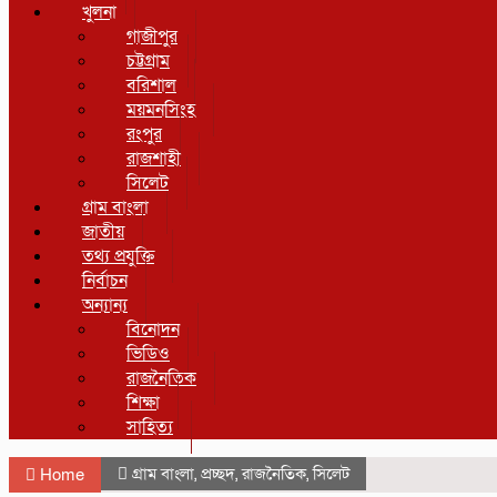
খুলনা
গাজীপুর
চট্টগ্রাম
বরিশাল
ময়মনসিংহ
রংপুর
রাজশাহী
সিলেট
গ্রাম বাংলা
জাতীয়
তথ্য প্রযুক্তি
নির্বাচন
অন্যান্য
বিনোদন
ভিডিও
রাজনৈতিক
শিক্ষা
সাহিত্য
গ্রাম বাংলা
,
প্রচ্ছদ
,
রাজনৈতিক
,
সিলেট
Home