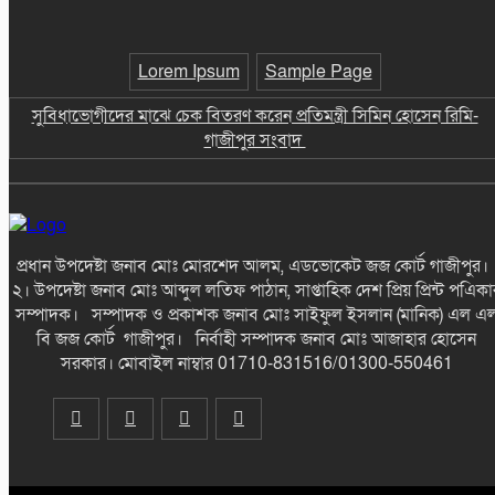
ছাতকে গোবিনগঞ্জ ইউনিয়ন পরিষদ কার্যালয়
পরিদর্শনে ইউএনও মোঃ মহি উদ্দিন-গাজীপুর
Lorem Ipsum
Sample Page
সংবাদ
সুবিধাভোগীদের মাঝে চেক বিতরণ করেন প্রতিমন্ত্রী সিমিন হোসেন রিমি-
গাজীপুর সংবাদ
*এলাকায় উত্তেজনা বিরাজ করছে* ছাতকে
পাওনা টাকা নিয়ে হামলা ও সংঘর্ষের ঘটনায়
আহত-৮ জন-গাজীপুর সংবাদ
ছাতকে আলীগঞ্জ বাজারে সাবেক মেম্বার
প্রধান উপদেষ্টা জনাব মোঃ মোরশেদ আলম, এডভোকেট জজ কোর্ট গাজীপুর
আব্দুন নুরের উপর সন্ত্রাসী হামলায় প্রতিবাদ
২। উপদেষ্টা জনাব মোঃ আব্দুল লতিফ পাঠান, সাপ্তাহিক দেশ প্রিয় প্রিন্ট পএিকা
সভা-গাজীপুর সংবাদ
সম্পাদক। সম্পাদক ও প্রকাশক জনাব মোঃ সাইফুল ইসলান (মানিক) এল এ
বি জজ কোর্ট গাজীপুর। নির্বাহী সম্পাদক জনাব মোঃ আজাহার হোসেন
সরকার। মোবাইল নাম্বার 01710-831516/01300-550461
জুলাই গন-অভ্যুত্থান দিবস উপলক্ষে চিত্রাঙ্কন
প্রতিযোগিতায় সাংবাদিক কন্যা নীলা ১ম স্হান
করেছে-গাজীপুর সংবাদ
আনন্দ উৎসব মুখর পরিবেশে মহাপ্রভুর