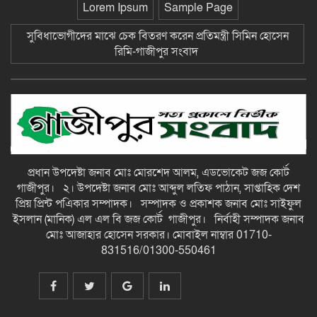
ছাতকে আলীগঞ্জ বাজারে সাবেক মেম্বার
Lorem Ipsum
Sample Page
আব্দুন নুরের উপর সন্ত্রাসী হামলায় প্রতিবাদ
সভা-গাজীপুর সংবাদ
সুবিধাভোগীদের মাঝে চেক বিতরণ করেন প্রতিমন্ত্রী সিমিন হোসেন
রিমি-গাজীপুর সংবাদ
জুলাই গন-অভ্যুত্থান দিবস উপলক্ষে
চিত্রাঙ্কন প্রতিযোগিতায় সাংবাদিক কন্যা
নীলা ১ম স্হান করেছে-গাজীপুর সংবাদ
ছাতকে বিদ্যুৎ বিল, লোডশেডিংয়ের
প্রতিবাদে চরবাড়ুকা গ্রামের গ্রাহকদের
প্রতিবাদ ও ক্ষোভ-গাজীপুর সংবাদ
প্রধান উপদেষ্টা জনাব মোঃ মোরশেদ আলম, এডভোকেট জজ কোর্ট
গাজীপুর। ২। উপদেষ্টা জনাব মোঃ আব্দুল লতিফ পাঠান, সাপ্তাহিক দেশ
১২ হাজার টাকার ঋণে ১৩ লাখ টাকার
প্রিয় প্রিন্ট পএিকার সম্পাদক। সম্পাদক ও প্রকাশক জনাব মোঃ সাইফুল
মামলা: সুদের ফাঁদে নীরব নির্যাতনের
ইসলান (মানিক) এল এল বি জজ কোর্ট গাজীপুর। নির্বাহী সম্পাদক জনাব
শিকার, গ্রেপ্তার সুদ ব্যবসায়ী-গাজীপুর
মোঃ আজাহার হোসেন সরকার। মোবাইল নাম্বার 01710-
সংবাদ
831516/01300-550461
দীর্ঘ প্রতীক্ষার অবসান: জুমার নামাজে
মুখরিত রাণীশংকৈল মডেল মসজিদ, শুরু
হলো ইবাদত ও ইসলামী জ্ঞানচর্চার নতুন
অধ্যায়-গাজীপুর সংবাদ