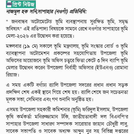
নাজমুল হক সনি,সাপাহার (নওগাঁ) প্রতিনিধি:
“ জনবান্ধব অটোমেটেড ভূমি ব্যবস্থাপনায় সুরক্ষিত ভূমি, সমৃদ্ধ
ভবিষ্যৎ” এই প্রতিপাদ্য বিষয়কে সামনে রেখে নওগাঁর সাপাহারে ভূমি
মেলা-২০২৬ এর উদ্বোধন করা হয়েছে।
মঙ্গলবার (১৯ মে) সকালে ভূমি মন্ত্রণালয়, ভূমি সংস্কার বোর্ড ও ভূমি
ব্যাবস্থাপনা অটোমেশন প্রকল্পের সহযোগিতায় উপজেলা ভূমি
অফিসের আয়োজনে ভূমি অফিস চত্বরে ফিতা কেটে ৩ দিন ব্যাপি ভূমি
মেলার উদ্বোধন করেন উপজেলা নির্বাহী অফিসার (ইউএনও) রোমানা
রিয়াজ।
এ সময় একটি বর্ণাঢ্য র‍্যালি উপজেলা সদরের প্রধান প্রধান সড়ক
প্রদক্ষিণ শেষ একই স্থানে গিয়ে শেষ হয়। র‍্যালি শেষে জন সচেতনতা
মূলক সভা, সেমিনার এবং গণ শুনানি অনুষ্ঠিত হয়।
এসময় উপজেলা সহকারী কমিশনার (ভূমি) ফরিদুল ইসলাম, উপজেলা
কৃষি কর্মকর্তা মনিরুজ্জামান টকি, জাতীয়তাবাদী দল বিএনপি’র
সাপাহার উপজেলা সাধারণ সম্পাদক সারোয়ার জাহান চৌধুরী লাবু,
সাবেক সভাপতি ও সাবেক অধ্যক্ষ আব্দুন নুর সহ বিভিন্ন দপ্তরের