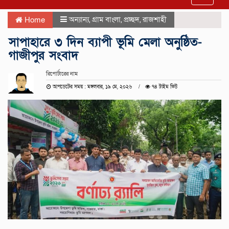
navigat
অন্যান্য
,
গ্রাম বাংলা
,
প্রচ্ছদ
,
রাজশাহী
Home
সাপাহারে ৩ দিন ব্যাপী ভূমি মেলা অনুষ্ঠিত-
গাজীপুর সংবাদ
রিপোর্টারের নাম
আপডেটের সময় : মঙ্গলবার, ১৯ মে, ২০২৬
৭৪ টাইম ভিউ