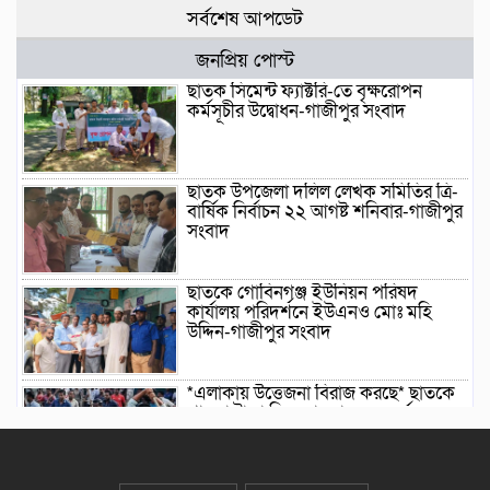
সর্বশেষ আপডেট
জনপ্রিয় পোস্ট
ছাতক সিমেন্ট ফ্যাক্টরি-তে বৃক্ষরোপন
কর্মসূচীর উদ্বোধন-গাজীপুর সংবাদ
ছাতক উপজেলা দলিল লেখক সমিতির ত্রি-
বার্ষিক নির্বাচন ২২ আগষ্ট শনিবার-গাজীপুর
সংবাদ
ছাতকে গোবিনগঞ্জ ইউনিয়ন পরিষদ
কার্যালয় পরিদর্শনে ইউএনও মোঃ মহি
উদ্দিন-গাজীপুর সংবাদ
*এলাকায় উত্তেজনা বিরাজ করছে* ছাতকে
পাওনা টাকা নিয়ে হামলা ও সংঘর্ষের
ঘটনায় আহত-৮ জন-গাজীপুর সংবাদ