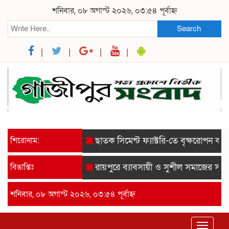
শনিবার, ০৮ অগাস্ট ২০২৬, ০৩:৫৪ পূর্বাহ্ন
Search
শিরোনাম:
ছাতক সিমেন্ট ফ্যাক্টরি-তে বৃক্ষরোপন কর্মসূচী
বিঙাপ্তিঃ
রায়পুরে ব্যাবসায়ী ও সুশীল সমাজের সম্মানে
শনিবার, ০৮ অগাস্ট ২০২৬, ০৩:৫৪ পূর্বাহ্ন
Toggle