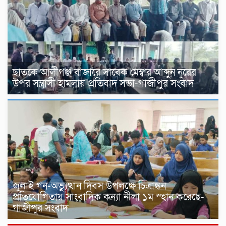
ছাতকে আলীগঞ্জ বাজারে সাবেক মেম্বার আব্দুন নুরের
উপর সন্ত্রাসী হামলায় প্রতিবাদ সভা-গাজীপুর সংবাদ
জুলাই গন-অভ্যুত্থান দিবস উপলক্ষে চিত্রাঙ্কন
প্রতিযোগিতায় সাংবাদিক কন্যা নীলা ১ম স্হান করেছে-
গাজীপুর সংবাদ