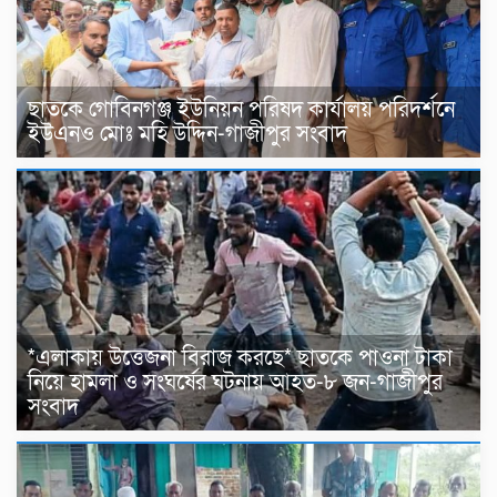
ছাতকে গোবিনগঞ্জ ইউনিয়ন পরিষদ কার্যালয় পরিদর্শনে
ইউএনও মোঃ মহি উদ্দিন-গাজীপুর সংবাদ
*এলাকায় উত্তেজনা বিরাজ করছে* ছাতকে পাওনা টাকা
নিয়ে হামলা ও সংঘর্ষের ঘটনায় আহত-৮ জন-গাজীপুর
সংবাদ