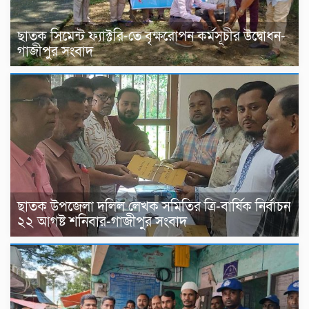
ছাতক সিমেন্ট ফ্যাক্টরি-তে বৃক্ষরোপন কর্মসূচীর উদ্বোধন-
গাজীপুর সংবাদ
ছাতক উপজেলা দলিল লেখক সমিতির ত্রি-বার্ষিক নির্বাচন
২২ আগষ্ট শনিবার-গাজীপুর সংবাদ