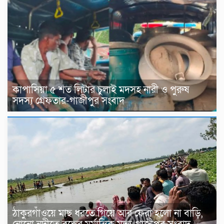
কাপাসিয়া ৫ শত লিটার চুলাই মদসহ নারী ও পুরুষ
সদস্য গ্রেফতার-গাজীপুর সংবাদ
ঠাকুরগাঁওয়ে মাছ ধরতে গিয়ে আর ফেরা হলো না বাড়ি,