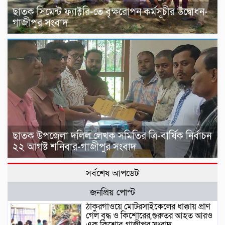
ছাতক সিমেন্ট ফ্যাক্টরি-তে বৃক্ষরোপন কর্মসূচীর উদ্বোধন-
গাজীপুর সংবাদ
ছাতক উপজেলা দলিল লেখক সমিতির ত্রি-বার্ষিক নির্বাচন
২২ আগষ্ট শনিবার-গাজীপুর সংবাদ
সর্বশেষ আপডেট
জনপ্রিয় পোস্ট
ঠাকুরগাঁওয়ে মোটরসাইকেলের ধাক্কায় প্রাণ
গেল বৃদ্ধ ও কিশোরের,গুরুতর আহত আরও
এক কিশোর-গাজীপুর সংবাদ