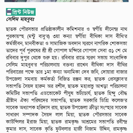
সেলিম মাহবুবঃ
ছাতক পৌরসভার প্রতিষ্ঠাকালীন কমিশনার ও স্বর্গীয় দীনেন্দ্র নাথ
পুরকায়স্হ (মন্টু বাবু’র) ৩য়া কন্যা স্বর্গীয়া বীথিকা দাস বীথি’র
কর্মজীবন, মানবীকতা ও সামাজিক অবদান স্মরণে নাগরিক শোকসভা
তাদের পূর্ব পুরুষের শ্রী শ্রী গোপাল মন্দিরে গোপাল সেবা ৩১ শে মে
রবিবার দুপুর থেকে শুরু হয়। রবিবার রাতে স্মরণ সভায় সাংবাদিক
সেলিম মাহবুব’র পরিচালনায় বক্তব্য রাখেন বীথিকা দাস বীথির
পরিবারের পক্ষে তার ১মা কন্যা অনামিকা দেব জনি, দোয়ারা বাজার
উপজেলা সমবায় কর্মকর্তা বিজিত রঞ্জন কর, ছাতক প্রেসক্লাব’র
সভাপতি সৈয়দ হারুন অর রশীদ, ছাতক মহাপ্রভু আখড়া পরিচালনা
কমিটির সভাপতি এডভোকেট পীযুষ ভর্ট্যাচার্য, ছাতক হিন্দু বৌদ্ধ
খ্রীষ্টান ঐক্য পরিষদের সভাপতি, ছাতক সরকারি ডিগ্রি কলেজ’র
সাবেক অধ্যাপক হরিদাস রায়, ছাতক উপজেলা ক্রীড়া সংস্হার সাবেক
সাধারণ সম্পাদক সৈয়দ লাল মিয়া, ছাতক পৌরসভার সাবেক
কাউন্সিলর ইরাজ মিয়া, ছাতক রামকৃষ্ণ আশ্রমের সভাপতি রবীন্দ্র
কুমার দাস, সাবেক কৃতি ফুটবলার হাজী নিজাম উদ্দিন, রামকৃষ্ণ