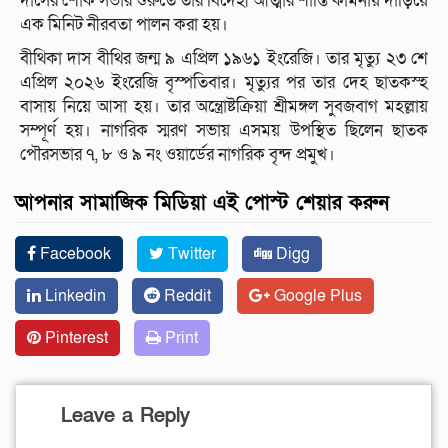
দাসের শোক সভার শুরুতে তাঁর বিদেহী আত্মার শান্তি কামনায় দাঁড়িয়ে
এক মিনিট নীরবতা পালন করা হয়।
বীথিকা দাস বীথির জন্ম ৯ এপ্রিল ১৯৬১ ইংরেজি। তার মৃত্যু ২৩ শে
এপ্রিল ২০২৬ ইংরেজি বৃস্পতিবার। মৃত্যুর পর তার দেহ ছাতকস্হ
বাসায় নিয়ে আসা হয়। তার অন্ত্রোষ্টক্রিয়া শ্রীমঙ্গল সুবজবাগ মহল্লায়
সম্পূর্ণ হয়। নাগরিক স্মরণ সভায় এসময় উপস্থিত ছিলেন ছাতক
পৌরসভার ৭, ৮ ও ৯ নং ওয়ার্ডের নাগরিক বৃন্দ প্রমুখ।
আপনার সামাজিক মিডিয়া এই পোস্ট শেয়ার করুন
Facebook
Twitter
Digg
Linkedin
Reddit
Google Plus
Pinterest
Print
Leave a Reply