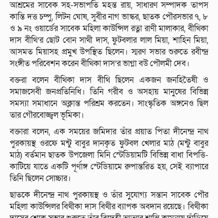
আশ্রমের সাবেক সহ-সভাপতি মহন্ত রায়, সাধারণ সম্পাদক তাপস
কান্তি দত্ত চম্পু, লিটন ঘোষ, সুবীর নাগ ভাস্কর, ছাতক পৌরসভার ৭, ৮
ও ৯ নং ওয়ার্ডের সাবেক মহিলা কাউন্সিল রত্না রাণী মালাকার, বীথিকা
দাস বীথি’র ছোট বোন সাথী দাস, ফুটবলার লাল মিয়া, শাহিন মিয়া,
আসমত মিয়াসহ প্রমুখ উপস্থিত ছিলেন। স্মরণ সভার শুরুতে রবীন্দ্র
সংঙ্গীত পরিবেশন করেন বীথিকা দাস’র ভাগ্না বউ পৌলমী দেব।
বক্তরা বলেন বীথিকা দাস বীথি ছিলেন একজন জনহিতৈষী ও
সমাজসেবী জনপ্রতিনিধি। তিনি গরীব ও অসহায় মানুষের বিভিন্ন
সমস্যা সমাধানে অক্লান্ত পরিশ্রম করতেন। সাংস্কৃতিক অঙ্গনেও ছিল
তার গৌরবোজ্জ্বল ভূমিকা।
বক্তারা বলেন, এক সময়ের জমিদার তাঁর প্রয়াত পিতা দীনেন্দ্র নাথ
পুরকায়স্থ ওরফে মন্টু বাবুর দানকৃত ফুটবল খেলার মাঠ (মন্টু বাবুর
মাঠ) বর্তমান ছাতক উপজেলা মিনি স্টেডিয়ামটি বিভিন্ন বাধা বিপত্তি-
কাটিয়ে যাতে একটি পূর্ণাঙ্গ স্টেডিয়ামে রুপান্তরিত হয়, সেই ব্যাপারে
তিনি ছিলেন সোচ্চার।
ছাতকে দীনেন্দ্র নাথ পুরকায়স্থ ও তাঁর সুযোগ্য সন্তান সাবেক পৌর
মহিলা কাউন্সিলর বিথীকা দাস বিথীর ব্যাপক অবদান রয়েছে। বিথীকা